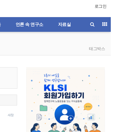
로그인
육
언론 속 연구소
자료실
태그박스
새창