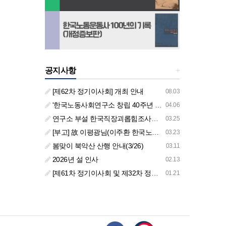
공지사항
+
[제62차 정기이사회] 개최 안내
08.03
'한국노동사회연구소 창립 40주년 기념 행사 안내'
04.06
연구소 부설 한국직장괴롭힘조사센터 '2026년도 주요 사업 안내' (교육/컨설팅)
03.25
[부고] 故 이평광님(이주환 한국노동사회연구소 부소장 부친상)
03.23
봄맞이 북악산 산행 안내(3/26)
03.11
2026년 설 인사
02.13
[제61차 정기이사회 및 제32차 정기총회 합동회의] 개최 안내
01.21