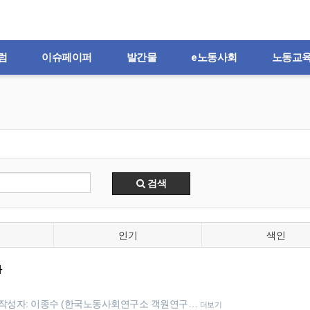
럼
이슈페이퍼
발간물
e노동사회
노동교
검색
인기
색인
화
대화 작성자: 이종수 (한국노동사회연구소 객원연구…
더보기