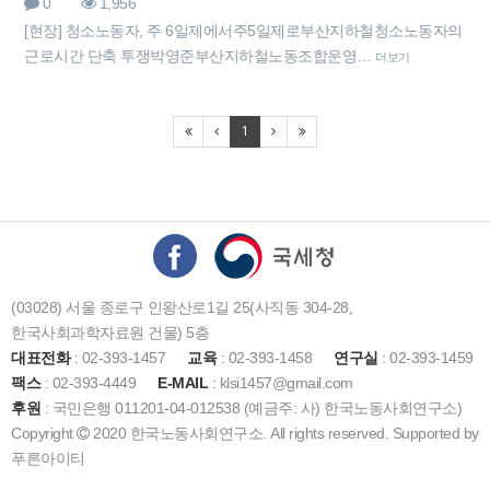
0
1,956
[현장] 청소노동자, 주 6일제에서주5일제로부산지하철청소노동자의
근로시간 단축 투쟁박영준부산지하철노동조합운영…
더보기
1
(03028) 서울 종로구 인왕산로1길 25(사직동 304-28,
한국사회과학자료원 건물) 5층
대표전화
: 02-393-1457
교육
: 02-393-1458
연구실
: 02-393-1459
팩스
: 02-393-4449
E-MAIL
: klsi1457@gmail.com
후원
: 국민은행 011201-04-012538 (예금주: 사) 한국노동사회연구소)
Copyright
2020 한국노동사회연구소. All rights reserved. Supported by
푸른아이티