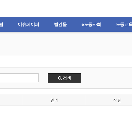
럼
이슈페이퍼
발간물
e노동사회
노동교
검색
인기
색인