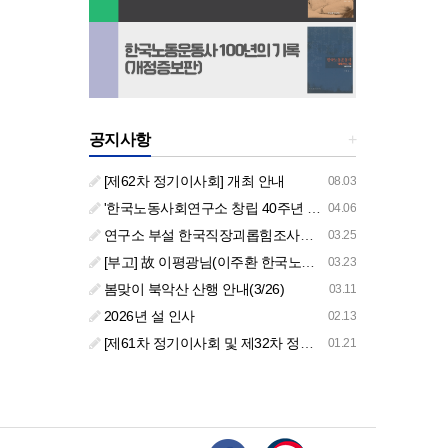
공지사항
+
[제62차 정기이사회] 개최 안내
08.03
'한국노동사회연구소 창립 40주년 기념 행사 안내'
04.06
연구소 부설 한국직장괴롭힘조사센터 '2026년도 주요 사업 안내' (교육/컨설팅)
03.25
[부고] 故 이평광님(이주환 한국노동사회연구소 부소장 부친상)
03.23
봄맞이 북악산 산행 안내(3/26)
03.11
2026년 설 인사
02.13
[제61차 정기이사회 및 제32차 정기총회 합동회의] 개최 안내
01.21