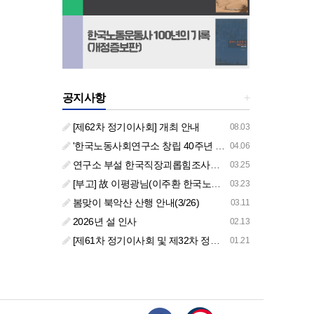
공지사항
+
[제62차 정기이사회] 개최 안내
08.03
'한국노동사회연구소 창립 40주년 기념 행사 안내'
04.06
연구소 부설 한국직장괴롭힘조사센터 '2026년도 주요 사업 안내' (교육/컨설팅)
03.25
[부고] 故 이평광님(이주환 한국노동사회연구소 부소장 부친상)
03.23
봄맞이 북악산 산행 안내(3/26)
03.11
2026년 설 인사
02.13
[제61차 정기이사회 및 제32차 정기총회 합동회의] 개최 안내
01.21