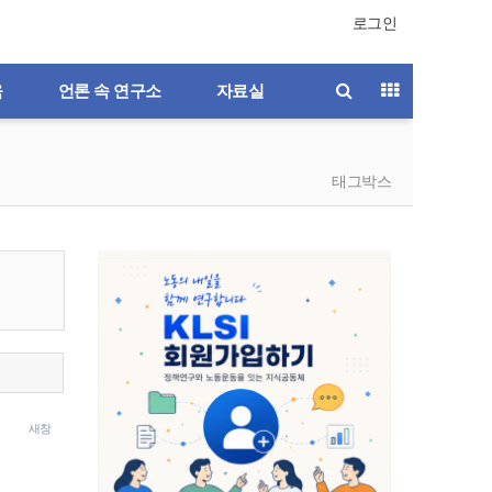
로그인
육
언론 속 연구소
자료실
태그박스
새창