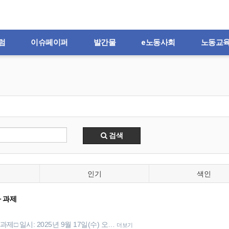
럼
이슈페이퍼
발간물
e노동사회
노동교
검색
인기
색인
과 과제
제□ 일시: 2025년 9월 17일(수) 오…
더보기