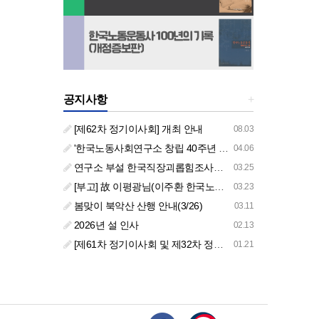
공지사항
+
[제62차 정기이사회] 개최 안내
08.03
'한국노동사회연구소 창립 40주년 기념 행사 안내'
04.06
연구소 부설 한국직장괴롭힘조사센터 '2026년도 주요 사업 안내' (교육/컨설팅)
03.25
[부고] 故 이평광님(이주환 한국노동사회연구소 부소장 부친상)
03.23
봄맞이 북악산 산행 안내(3/26)
03.11
2026년 설 인사
02.13
[제61차 정기이사회 및 제32차 정기총회 합동회의] 개최 안내
01.21