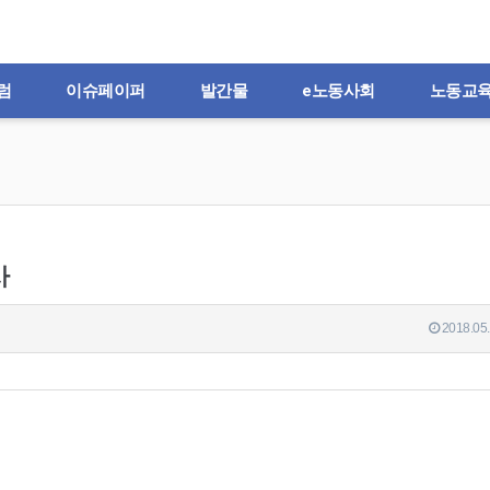
럼
이슈페이퍼
발간물
e노동사회
노동교
사
2018.05.