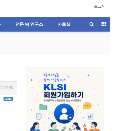
로그인
육
언론 속 연구소
자료실
11 05:43
2,841