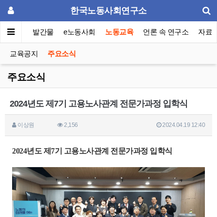
한국노동사회연구소
슈페이퍼
발간물
e노동사회
노동교육
언론 속 연구소
자료
교육공지
주요소식
주요소식
2024년도 제7기 고용노사관계 전문가과정 입학식
이상원
2,156
2024.04.19 12:40
2024년도 제7기 고용노사관계 전문가과정 입학식