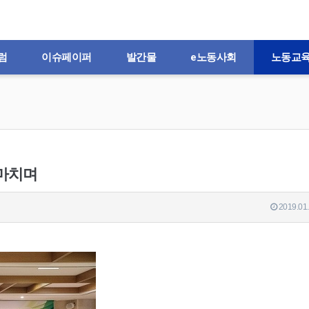
럼
이슈페이퍼
발간물
e노동사회
노동교
 마치며
2019.01.