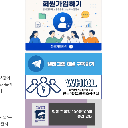
 8강에
동가들이
에
사업”은
사관계