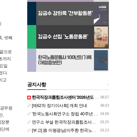
이
축, 셋째
 끝으로
월초까지
화요일
였다.
리고
공지사항
+
한국직장괴롭힘조사센터 '2026년도 하반기 주요 사업 안내' (교육/컨설팅)
08.07
[제62차 정기이사회] 개최 안내
08.03
 공무원
'한국노동사회연구소 창립 40주년 기념 행사 안내'
04.06
만,
업장뿐
연구소 부설 한국직장괴롭힘조사센터 '2026년도 주요 사업 안내' (교육/컨설팅)
03.25
재단에
[부고] 故 이평광님(이주환 한국노동사회연구소 부소장 부친상)
03.23