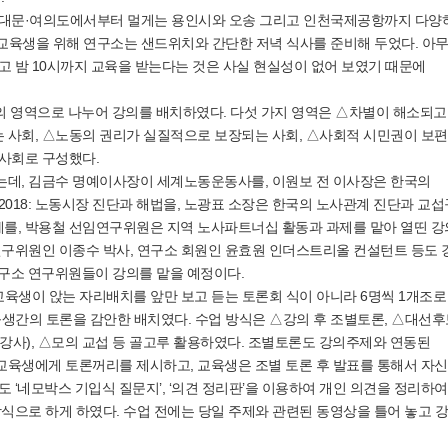
서대문·여의도에서부터 멀게는 용인시와 오송 그리고 인천국제공항까지 다양
 교육생을 위해 연구소는 샌드위치와 간단한 저녁 식사를 준비해 두었다. 아
고 밤 10시까지 교육을 받는다는 것은 사실 현실성이 없어 보였기 때문에
의 영역으로 나누어 강의를 배치하였다. 다섯 가지 영역은 △차별이 해소되고
 사회, △노동의 권리가 실질적으로 보장되는 사회, △사회적 시민권이 보
사회로 구성했다.
데, 김금수 명예이사장이 세계노동운동사를, 이원보 전 이사장은 한국의
2018: 노동시장 진단과 해법을, 노광표 소장은 한국의 노사관계 진단과 교
를, 박용철 선임연구위원은 지역 노사파트너십 활동과 과제를 맡아 열띤 강
연구위원인 이종수 박사, 연구소 회원인 윤효원 인더스트리올 컨설턴트 등도
연구소 연구위원들이 강의를 맡을 예정이다.
교육생이 앉는 자리배치를 앞만 보고 듣는 토론회 식이 아니라 6명씩 1개조로
생간의 토론을 감안한 배치였다. 수업 방식은 △강의 후 조별토론, △대선후
의 강사), △모의 교섭 등 골고루 활용하였다. 조별토론도 강의주제와 연동된
교육생에게 토론꺼리를 제시하고, 교육생은 조별 토론 후 발표를 통해서 자
 ‘네모박스 기입식 질문지’, ‘의견 정리판’을 이용하여 개인 의견을 정리하여
방식으로 하게 하였다. 수업 전에는 당일 주제와 관련된 동영상을 틀어 놓고 