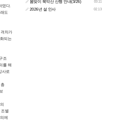
봄맞이 북악산 산행 안내(3/26)
03.11
하였다.
2026년 설 인사
02.13
무래도
 격차가
편화되는
섭구조
의를 해
 강사로
 총
보
신의
 조별
강의에