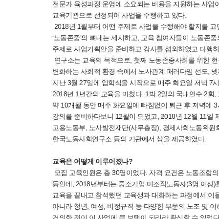
전문가 육성과정 운영에 소요되는 비용을 지원하는 사업이다.
교육기관으로 선정되어 사업을 수행하고 있다.
2018년 1월부터 어떤 주제로 사업을 수행해야 할지를 
‘노동존중’의 뼈대는 제시하고, 교육 참여자들이 노동존중
주제로 사업기획안을 준비하고 강사를 섭외하였고 다행히
연구소는 교육의 목적으로, 첫째 노동존중사회를 위한 현장 노사
변화하는 사회적 환경 속에서 노사관계 패러다임 선도, 넷
지난 3월 27일에 입학식을 시작으로 매주 화요일 저녁 7시
2018년 1년간의 교육을 마쳤다. 1박 2일의 국내연수 2회
약 10개월 동안 매주 화요일에 빠짐없이 퇴근 후 저녁에 
강의를 준비하다보니 12월이 되었고, 2018년 12월 11
고용노동부, 노사발전재단(사무총장), 경제사회노동위원
한국노동사회연구소 등의 기관에서 상을 제공하였다.
교육은 어떻게 이루어졌나?
모집 교육인원은 총 30명이었다. 자격 요건은 노동조합
등인데, 2018년부터는 중소기업 미조직노동자(3명 이상
교육을 끝내고 참석했던 교육생과 대화하는 과정에서 이들
아니라 청년, 여성, 비정규직 등 다양한 부문의 노조 
건의한 것이 이 사업에 큰 보탬이 되리라 확신할 수 있었다