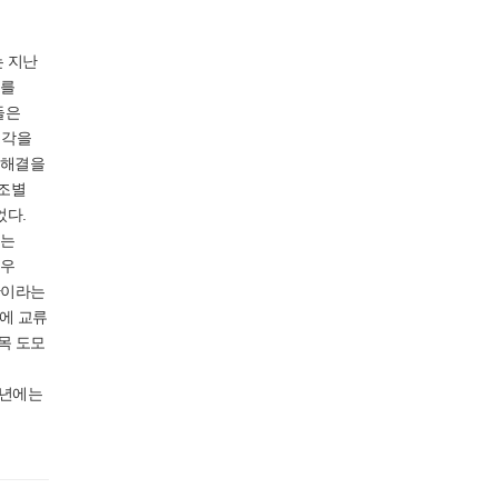
는 지난
제를
들은
생각을
 해결을
 조별
었다.
라는
매우
간이라는
이에 교류
목 도모
9년에는