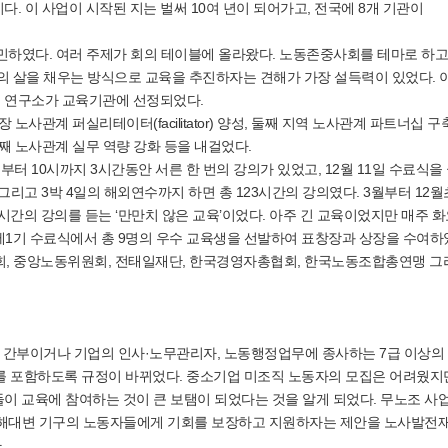
 이 사업이 시작된 지는 벌써 10여 년이 되어가고, 전국에 8개 기관이
고민하였다. 여러 주제가 회의 테이블에 올라왔다. 노동존중사회를 테마로 하고
의 살을 채우는 방식으로 교육을 추진하자는 견해가 가장 설득력이 있었다. 
 연구소가 교육기관에 선정되었다.
관계 퍼실리테이터(facilitator) 양성, 둘째 지역 노사관계 파트너십 구
째 노사관계 실무 역량 강화 등을 내걸었다.
부터 10시까지 3시간동안 서른 한 번의 강의가 있었고, 12월 11일 수료식을
, 그리고 3박 4일의 해외연수까지 하면 총 123시간의 강의였다. 3월부터 12
3시간의 강의를 듣는 ‘만만치 않은 교육’이었다. 아주 긴 교육이었지만 매주 
일 제1기 수료식에서 총 9명의 우수 교육생을 선발하여 표창장과 상장을 수여하
회, 중앙노동위원회, 전태일재단, 한국경영자총협회, 한국노동조합총연맹 그
의 간부이거나 기업의 인사·노무관리자, 노동행정업무에 종사하는 7급 이상의
)를 포함하도록 규정이 바뀌었다. 중소기업 미조직 노동자의 모집은 어려웠지
이 교육에 참여하는 것이 큰 보탬이 되었다는 것을 알게 되었다. 무노조 사
및 이해대변 기구의 노동자들에게 기회를 보장하고 지원하자는 제안을 노사발전
.