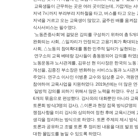
교육생들이 근무하는 곳은 여러 곳이었는데, 가깝게는 
저녁 7시까지 부랴부랴 지하철을 타고, 버스를 타고 오는
저녁을 거르고 오는 교육생이 많았고, 굶주린 배를 움켜잡
식사서비스는 필수였다.
‘노동존중사회’에 걸맞은 강의를 구성하기 위하여 총 5개
완화되는 사회, △일자리가 안정되고 고용기회가 확대되는
사회, △노동의 참여확대를 통한 민주적 일터가 실현되는 
연구소의 교육 베테랑 강사들이 총동원되어 강의를 하였는
노동운동과 노사관계를, 김유선 현 이사장은 한국의 노동 
개선을, 김종진 부소장은 변화하는 서비스노동과 노사관계
주었다. 연구소 이사인 이병훈 교수와 임상훈 교수, 객원
참여하여 교육사업을 지원하였다. 2019년에는 더 많은 
일방적 강의를 피하기 위해서 많은 노력을 하였다. 우선 
6개의 묶음으로 편성했다. 강사와의 대화뿐만 아니라 교육
토론회 방식(3명의 강사), △이론과 현장 접목 방식(2명
쟁점사항을 미리 강사와 상의하여 정한 후에 교육시간에 
생각을 정리하는 방식으로 하였다. 토론 주제의 제시 방식도
토론과 공유하고 조별 토론 후 정리된 내용을 대표 발표 
대한 몰입도를 높일 수 있도록 하였다.