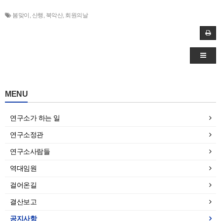
봄맞이
,
산행
,
북악산
,
회원의날
MENU
연구소가 하는 일
연구소정관
연구소사람들
역대임원
걸어온길
결산보고
공지사항