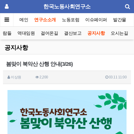
한국노동사회연구소
메인
연구소소개
노동포럼
이슈페이퍼
발간물
사람들
역대임원
걸어온길
결산보고
공지사항
오시는길
공지사항
봄맞이 북악산 산행 안내(3/26)
이상원
2,200
03.11 11:00