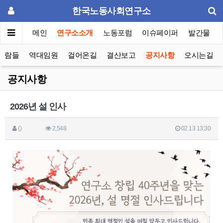
한국노동사회연구소
메인
연구소소개
노동포럼
이슈페이퍼
발간물
사람들
역대임원
걸어온길
결산보고
공지사항
오시는길
공지사항
2026년 설 인사
()
2,548
02.13 13:30