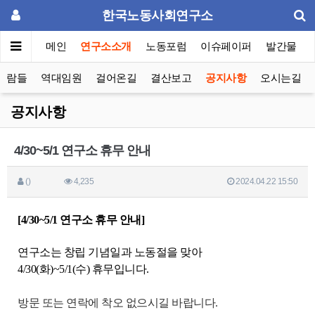
한국노동사회연구소
메인
연구소소개
노동포럼
이슈페이퍼
발간물
사람들
역대임원
걸어온길
결산보고
공지사항
오시는길
공지사항
4/30~5/1 연구소 휴무 안내
()
4,235
2024.04.22 15:50
[4/30~5/1 연구소 휴무 안내]
연구소는 창립 기념일과 노동절을 맞아
4/30(화)~5/1(수) 휴무입니다.
방문 또는 연락에 착오 없으시길 바랍니다.