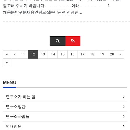
참고해 주시기 바랍니다. -----------------아래----------------- 1.
채용분야구분채용인원모집분야관련 전공연…
11
12
13
14
15
16
17
18
19
20
MENU
연구소가 하는 일
연구소정관
연구소사람들
역대임원