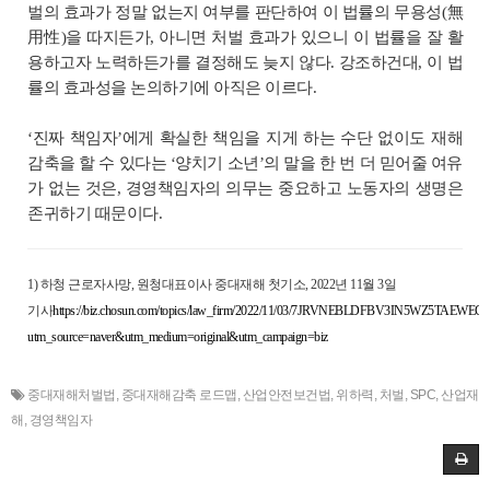
벌의 효과가 정말 없는지 여부를 판단하여 이 법률의 무용성(無
用性)을 따지든가, 아니면 처벌 효과가 있으니 이 법률을 잘 활
용하고자 노력하든가를 결정해도 늦지 않다. 강조하건대, 이 법
률의 효과성을 논의하기에 아직은 이르다.
‘진짜 책임자’에게 확실한 책임을 지게 하는 수단 없이도 재해
감축을 할 수 있다는 ‘양치기 소년’의 말을 한 번 더 믿어줄 여유
가 없는 것은, 경영책임자의 의무는 중요하고 노동자의 생명은
존귀하기 때문이다.
1
)
하청 근로자사망, 원청대표이사 중대재해 첫기소, 2022년 11월 3일
기사
https://biz.chosun.com/topics/law_firm/2022/11/03/7JRVNEBLDFBV3IN5WZ5TAEWEG4
utm_source=naver&utm_medium=original&utm_campaign=biz
중대재해처벌법
,
중대재해감축 로드맵
,
산업안전보건법
,
위하력
,
처벌
,
SPC
,
산업재
해
,
경영책임자