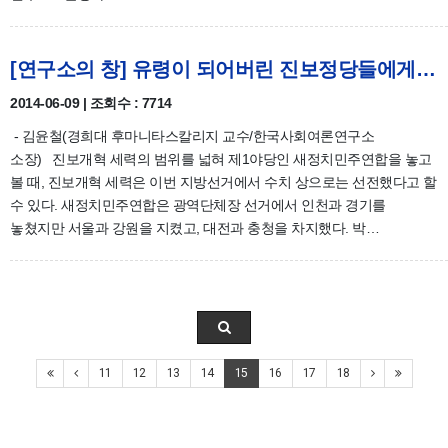
[연구소의 창] 유령이 되어버린 진보정당들에게 필요한 것 /김윤철
2014-06-09 | 조회수 : 7714
- 김윤철(경희대 후마니타스칼리지 교수/한국사회여론연구소
소장) 진보개혁 세력의 범위를 넓혀 제1야당인 새정치민주연합을 놓고
볼 때, 진보개혁 세력은 이번 지방선거에서 수치 상으로는 선전했다고 할
수 있다. 새정치민주연합은 광역단체장 선거에서 인천과 경기를
놓쳤지만 서울과 강원을 지켰고, 대전과 충청을 차지했다. 박…
11
12
13
14
15
16
17
18