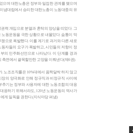
되었으며 대한노총은 정부와 밀접한 관계를 맺으며
은 이념대립에서 승리한 대한노총이 노동대중의 유
권력 개입으로 분열과 혼탁의 양상을 띠었다. 그
 노동운동을 극한 상황으로 내몰았다. 숨통이 막
쟁으로 폭발했다. 이를 계기로 과거와 다른 새로
노동자들의 요구가 폭발하고, 시민들의 저항이 정
정부의 민주화선언으로 나타났다. 이 단계를 경과
 측면에서 괄목할만한 고양을 이뤄낸다(제6권).
. 노조조직률은 10%대에서 옴짝달싹 하지 않고
시장의 양극화로 인해 정규직과 비정규직 사이에
 부추기는 정부와 사용자에 대한 노동조합의 대응
 대응하기 위해서라도, 120년 노동운동의 역사가
에게 일독을 권한다.(지식마당 펴냄)