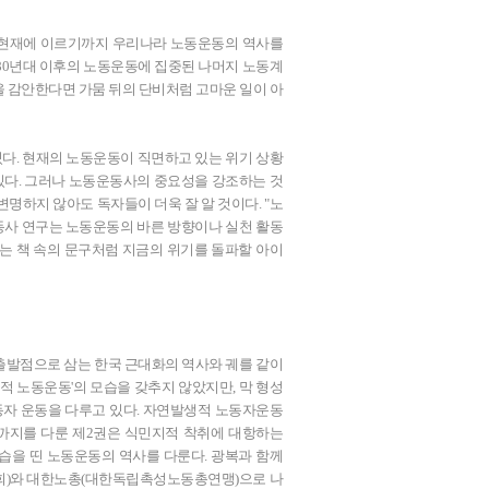
현재에 이르기까지 우리나라 노동운동의 역사를
80년대 이후의 노동운동에 집중된 나머지 노동계
 감안한다면 가뭄 뒤의 단비처럼 고마운 일이 아
있다. 현재의 노동운동이 직면하고 있는 위기 상황
 있다. 그러나 노동운동사의 중요성을 강조하는 것
명하지 않아도 독자들이 더욱 잘 알 것이다. "노
동사 연구는 노동운동의 바른 방향이나 실천 활동
는 책 속의 문구처럼 지금의 위기를 돌파할 아이
 출발점으로 삼는 한국 근대화의 역사와 궤를 같이
적 노동운동'의 모습을 갖추지 않았지만, 막 형성
자 운동을 다루고 있다. 자연발생적 노동자운동
년까지를 다룬 제2권은 식민지적 착취에 대항하는
습을 띤 노동운동의 역사를 다룬다. 광복과 함께
)와 대한노총(대한독립촉성노동총연맹)으로 나