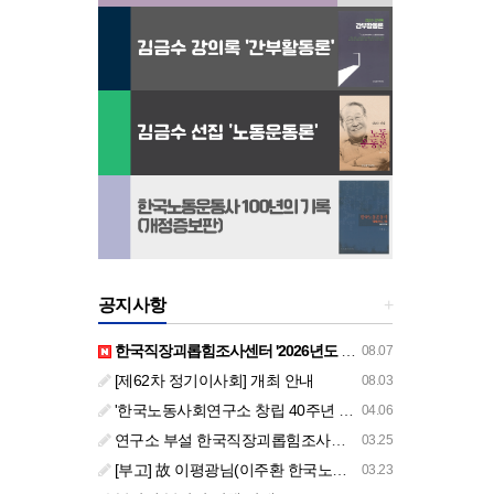
공지사항
+
한국직장괴롭힘조사센터 '2026년도 하반기 주요 사업 안내' (교육/컨설팅)
08.07
[제62차 정기이사회] 개최 안내
08.03
'한국노동사회연구소 창립 40주년 기념 행사 안내'
04.06
연구소 부설 한국직장괴롭힘조사센터 '2026년도 주요 사업 안내' (교육/컨설팅)
03.25
[부고] 故 이평광님(이주환 한국노동사회연구소 부소장 부친상)
03.23