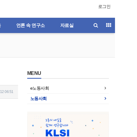
로그인
육
언론 속 연구소
자료실
MENU
e노동사회
12 06:51
노동사회