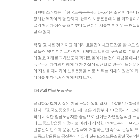
이번에 소개하는 『한국노동운동사』1∼6권은 조선후기부터 
정리한 역작이라 할 만하다. 한국의 노동운동에 대한 저작들이 
급의 형성과 성장을 초기부터 일관되게 서술한 책이 없는 현실을
닐 수 없다.
책 몇 권 나온 것 가지고 왜이리 호들갑이냐고 핀잔을 할 수도 
을 들어 '옛 이야기'보다 앞이나 제대로 보라고 꾸중을 할 수도
이 결코 미래를 피해보고자 과거로 돌아가는 것이 아님을 애써 변
동운동의 과거와 미래에 대한 현실적 접근으로 연구된 노동운
의 지침을 제시하여 노동운동을 바로 세우는 지혜의 원천"이라
디어를 찾아 독서삼매에 빠져 보자.
120년의 한국 노동운동
공업화와 함께 시작된 한국 노동운동의 역사는 1876년 개항을
한다. 『한국노동운동사』제1권은 개항부터 3·1운동까지 '근대
되기 시작한 임금노동자를 중심으로 일어난 자연발생적인 노동
이 노동조합운동의 형태로 바뀌기 시작한 1920년부터 1945
반봉건적 민주화 운동, 반침략에 저항하는 민족주의 운동의 모
노동조합운동도 공산주의계열의 전평(조선노동조합전국평의회