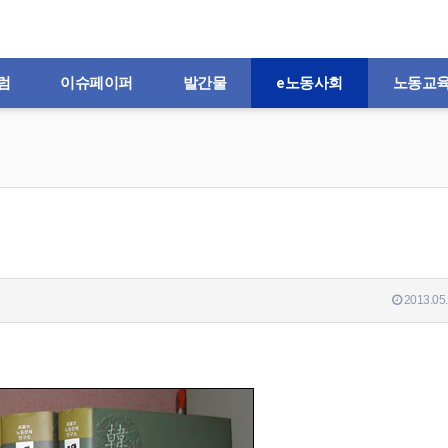
럼
이슈페이퍼
발간물
e노동사회
노동교
2013.05.