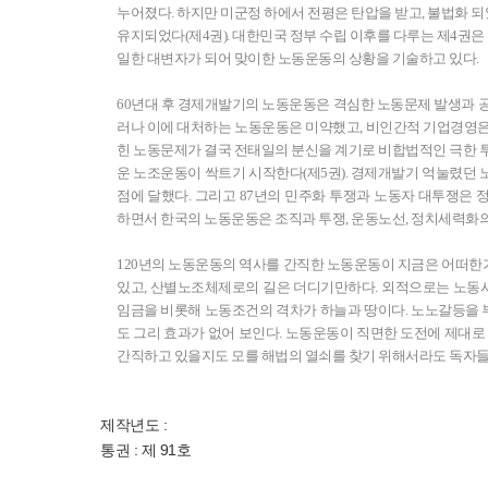
누어졌다. 하지만 미군정 하에서 전평은 탄압을 받고, 불법화 
유지되었다(제4권). 대한민국 정부 수립 이후를 다루는 제4권
일한 대변자가 되어 맞이한 노동운동의 상황을 기술하고 있다.
60년대 후 경제개발기의 노동운동은 격심한 노동문제 발생과 공
러나 이에 대처하는 노동운동은 미약했고, 비인간적 기업경영은
힌 노동문제가 결국 전태일의 분신을 계기로 비합법적인 극한 투
운 노조운동이 싹트기 시작한다(제5권). 경제개발기 억눌렸던 
점에 달했다. 그리고 87년의 민주화 투쟁과 노동자 대투쟁은 
하면서 한국의 노동운동은 조직과 투쟁, 운동노선, 정치세력화의
120년의 노동운동의 역사를 간직한 노동운동이 지금은 어떠한가
있고, 산별노조체제로의 길은 더디기만하다. 외적으로는 노동
임금을 비롯해 노동조건의 격차가 하늘과 땅이다. 노노갈등을
도 그리 효과가 없어 보인다. 노동운동이 직면한 도전에 제대로
간직하고 있을지도 모를 해법의 열쇠를 찾기 위해서라도 독자들
제작년도 :
통권 : 제 91호