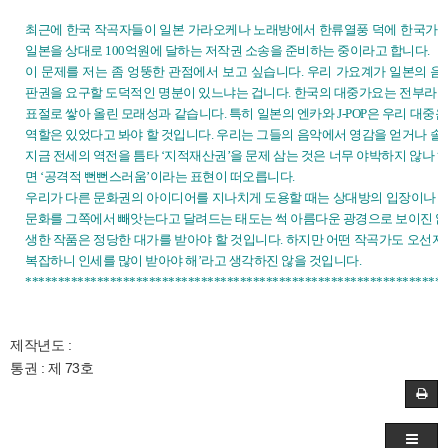
최근에 한국 작곡자들이 일본 가라오케나 노래방에서 한류열풍 덕에 한국가요
일본을 상대로 100억원에 달하는 저작권 소송을 준비하는 중이라고 합니다.
이 문제를 저는 좀 엉뚱한 관점에서 보고 싶습니다. 우리 가요계가 일본의
판권을 요구할 도덕적인 명분이 있느냐는 겁니다. 한국의 대중가요는 전부라고
표절로 쌓아 올린 모래성과 같습니다. 특히 일본의 엔카와 J-POP은 우리 대중
역할은 있었다고 봐야 할 것입니다. 우리는 그들의 음악에서 영감을 얻거나 솔직
지금 전세의 역전을 틈타 ‘지적재산권’을 문제 삼는 것은 너무 야박하지 않나 
면 ‘공격적 뻔뻔스러움’이라는 표현이 떠오릅니다.
우리가 다른 문화권의 아이디어를 지나치게 도용할 때는 상대방의 입장이나 
문화를 그쪽에서 빼앗는다고 달려드는 태도는 썩 아름다운 광경으로 보이진 않습
생한 작품은 정당한 대가를 받아야 할 것입니다. 하지만 어떤 작곡가도 오선지에
복잡하니 인세를 많이 받아야 해’라고 생각하진 않을 것입니다.
*****************************************************************
제작년도 :
통권 : 제 73호