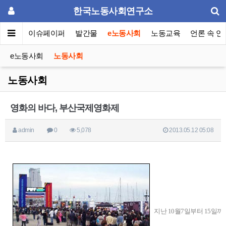
한국노동사회연구소
동포럼
이슈페이퍼
발간물
e노동사회
노동교육
언론 속 연
e노동사회
노동사회
노동사회
영화의 바다, 부산국제영화제
admin
0
5,078
2013.05.12 05:08
지난 10월7일부터 15일