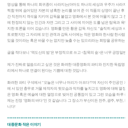
영상을 통해 하나의 희귀종이 사라지는(아마도 하나의 세상과 우주가 사라지는
찍함 뒤에 숨어있던 자본의 냉혹한 논리를 보여 준 이 작품의 상영이 끝난 후 
간 직전까지 객석을 지키며 감독을 붙잡고 영화에서 본 것에 머물지 않고 그 전과
에 한정되지 않는 인간과 자연 그리고 그 사이에 끼어든 도를 넘은 탐욕과 욕망
지한 토론을 이어 갔습니다. 영화를 만든 황윤 감독 자신도 “솔직히 세상과 사
토로했지만 그 자리에 모인 관객과 감독 사이에는 작은 영화와 한사람 한사람의
있을 것이라는 혹은 바꿀 수는 없지만 늦출 수는 있으리라는 희망을 공유하는 
글을 적다보니 ‘역도산의 밤’은 부정적으로 쓰고 <침묵의 숲>은 너무 긍정일변
제가 진짜로 말씀드리고 싶은 것은 화려한 대중영화의 파티와 진지한 독립영화
리에서 하나로 연결이 된다는 기쁨에 대한 것입니다.
화려한 파티 구석에서 “오늘은 너무나 머리가 아프다??며 자신이 주인공인 자
에 서 있던 충무로 거물 제작자의 뒷모습과 막차를 놓치고도 영화에 대해 열정
은 영화 혹은 예술에 대한 열정으로 빚어진 공통점이 있고 그런 모습을 하루 종
제는 진정 ‘영화의 바다’인 것 같습니다. 그 장소가 부산이든 전주, 광주, 부천, 
니다!
*****************************************************************
대중문화 작은 이야기