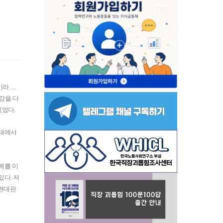
이라….
감을 다
있었다.
현대에서
예를 이
다. 저
 현대판