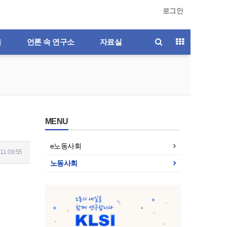
로그인
육
언론 속 연구소
자료실
MENU
e노동사회
11 09:55
노동사회