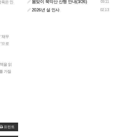
봄맞이 북악산 산행 안내(3/26)
03.11
탐욕은 인
2026년 설 인사
02.13
‘채무
통’으로
책을 읽
를 가질
프린트