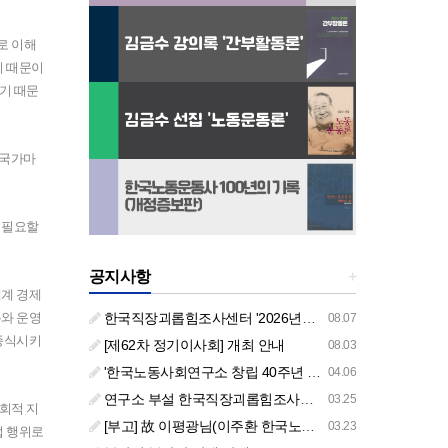
로 이해
기 때문이
기 때문
 국가마
 필요할
공지사항
+
세계 경제
유와 운영
한국직장괴롭힘조사센터 '2026년도 하반기 주요 사업 안내' (교육/컨설팅)
08.07
 종식시키
[제62차 정기이사회] 개최 안내
08.03
'한국노동사회연구소 창립 40주년 기념 행사 안내'
04.06
연구소 부설 한국직장괴롭힘조사센터 '2026년도 주요 사업 안내' (교육/컨설팅)
03.25
회적 지
[부고] 故 이평광님(이주환 한국노동사회연구소 부소장 부친상)
03.23
업 행위로