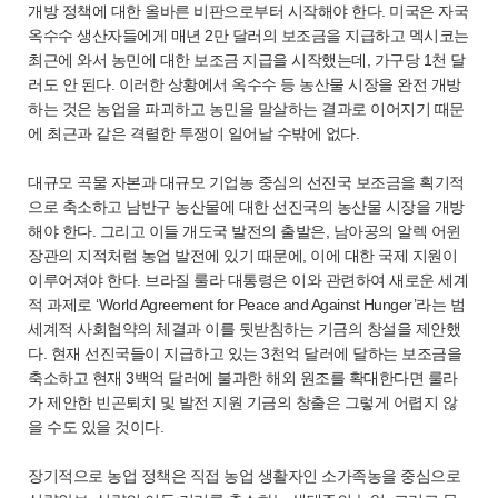
개방 정책에 대한 올바른 비판으로부터 시작해야 한다. 미국은 자국
옥수수 생산자들에게 매년 2만 달러의 보조금을 지급하고 멕시코는
최근에 와서 농민에 대한 보조금 지급을 시작했는데, 가구당 1천 달
러도 안 된다. 이러한 상황에서 옥수수 등 농산물 시장을 완전 개방
하는 것은 농업을 파괴하고 농민을 말살하는 결과로 이어지기 때문
에 최근과 같은 격렬한 투쟁이 일어날 수밖에 없다.
대규모 곡물 자본과 대규모 기업농 중심의 선진국 보조금을 획기적
으로 축소하고 남반구 농산물에 대한 선진국의 농산물 시장을 개방
해야 한다. 그리고 이들 개도국 발전의 출발은, 남아공의 알렉 어윈
장관의 지적처럼 농업 발전에 있기 때문에, 이에 대한 국제 지원이
이루어져야 한다. 브라질 룰라 대통령은 이와 관련하여 새로운 세계
적 과제로 ‘World Agreement for Peace and Against Hunger’라는 범
세계적 사회협약의 체결과 이를 뒷받침하는 기금의 창설을 제안했
다. 현재 선진국들이 지급하고 있는 3천억 달러에 달하는 보조금을
축소하고 현재 3백억 달러에 불과한 해외 원조를 확대한다면 룰라
가 제안한 빈곤퇴치 및 발전 지원 기금의 창출은 그렇게 어렵지 않
을 수도 있을 것이다.
장기적으로 농업 정책은 직접 농업 생활자인 소가족농을 중심으로