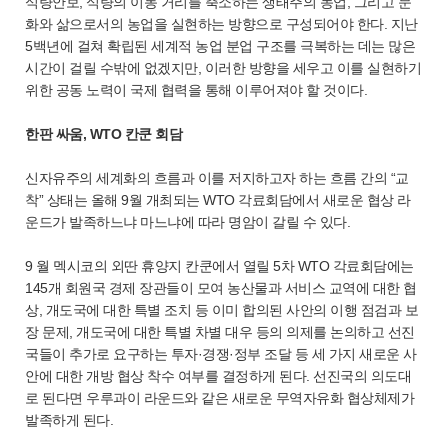
식량안보, 식량의 이동 거리를 축소하는 생태주의 농업, 그리고 문
화와 삶으로서의 농업을 실현하는 방향으로 구성되어야 한다. 지난
5백년에 걸쳐 확립된 세계적 농업 분업 구조를 극복하는 데는 많은
시간이 걸릴 수밖에 없겠지만, 이러한 방향을 세우고 이를 실현하기
위한 공동 노력이 국제 협력을 통해 이루어져야 할 것이다.
한판 싸움, WTO 칸쿤 회담
신자유주의 세계화의 흐름과 이를 저지하고자 하는 흐름 간의 “교
착” 상태는 올해 9월 개최되는 WTO 각료회담에서 새로운 협상 라
운드가 발족하느냐 마느냐에 따라 명암이 갈릴 수 있다.
9 월 멕시코의 외딴 휴양지 칸쿤에서 열릴 5차 WTO 각료회담에는
145개 회원국 경제 장관들이 모여 농산물과 서비스 교역에 대한 협
상, 개도국에 대한 특별 조치 등 이미 합의된 사안의 이행 점검과 보
장 문제, 개도국에 대한 특별 차별 대우 등의 의제를 논의하고 선진
국들이 추가로 요구하는 투자·경쟁·정부 조달 등 세 가지 새로운 사
안에 대한 개방 협상 착수 여부를 결정하게 된다. 선진국의 의도대
로 된다면 우루과이 라운드와 같은 새로운 무역자유화 협상체제가
발족하게 된다.