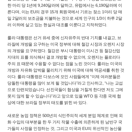
한 마리 당 1년에 9,240달러에 달하고, 유럽에서는 6,190달러에 이
른다며, 이는 EU의 경우 15개 회원국에서 기르는 젖소 1마리 당 매
일 2달러의 보조금을 지불하는 것으로 세계 인구의 1/3이 하루 2달
러 이하에 살고 있는 현실과 대조를 이룬다고 지적하였다.
룰라 대통령은 선거 유세 중에 신자유주의 반대 기치를 내걸고, 브
라질에 개방을 요구하는 미국 정부에 대해 철강 시장과 오렌지 시장
의 개방을 요구하였다. 철강은 부시 대통령이 미시건 등 철강산업
지대의 표를 의식해서 결코 개방할 수 없으며, 오렌지는 플로리다
주의 표 때문에 수용할 수 없다는 점을 노린 것이다. 룰라는 미국의
개방과 자유화 압박을 물리치기 위해 미국에 대해 역공세를 취한 것
이다. 룰라 대통령은 다보스에 모인 사람들에게 “이제 여러분들은
당돌한 대통령을 많이 보게 될 것입니다”라고 인사하고, “나는 교섭
으로 단련되었습니다. 선진국들이 협상을 거칠게 한다면 저도 그에
못지 않게 할 수 있습니다”라고 앞으로 있을 WTO 등 각종 국제 협
상에 대한 브라질 정부의 태도를 밝힌 바 있다.
새로운 농업 정책은 500년의 식민주의적 세계 분업 체계로 인해 외
화 수입의 대부분을 한 두 가지 작물 수출에 의존하게 된 남반구 국
가들의 사정을 인정하는 것, 그리고 미국과 EU의 위선적인 농산물