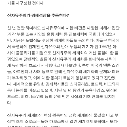
기를 재구성한 것이다.
신자유주의가 경제성장을 추동한다?
십 년 전만 하더라도 신자유주의에 대한 비판은 다양한 피해자 집단
과 각 부문 또는 사안별 운동 세력 등 진보세력에 국한되어 있었지
만, 지금은 노벨상을 수상한 경제학자들도 동의한다. 이들은 한국에
서 극렬하게 전개된 신자유주의 반대 투쟁의 계기가 된 1997년 아
시아 금융위기를 기점으로 신자유주의 세계화의 거센 물결이 한 풀
꺾였으며 전반적인 흐름이 신자유주의 세계화를 반대하는 세력에
게 유리하게 흐르기 시작했다고 내다보았다. 특히 미국의 엔론 스캔
들, 아르헨티나 사태 등으로 인해 신자유주의 세계화의 문제와 폐해
가 부각되었고, 이에 대한 동의가 폭넓게 형성되고 있다고 진단했
다. 세계적으로 유명한 경제학자들인 스티글리츠, 로드릭, 바그와티
등이 논의를 이끌고 있으며, 지난 몇 년 동안의 뉴욕타임스, 워싱턴
포스트, 비즈니스위크 등의 유력 언론 사설의 기조 변화도 감지된
다.
신자유주의 세계화의 핵심 원동력인 금융 세계화의 물결을 타고 부
상한 조지 소로스는 올해 다보스에서 열린 세계경제포럼에서 또다