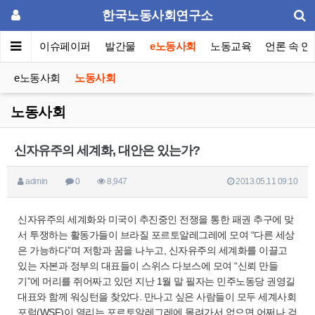
한국노동사회연구소
동포럼
이슈페이퍼
발간물
e노동사회
노동교육
언론 속 연
e노동사회
노동사회
노동사회
신자유주의 세계화, 대안은 있는가?
admin
0
8,947
2013.05.11 09:10
신자유주의 세계화와 미국이 추진중인 전쟁을 통한 패권 추구에 맞
서 투쟁하는 활동가들이 브라질 포르토알레그레에 모여 “다른 세상
은 가능하다”며 저항과 꿈을 나누고, 신자유주의 세계화를 이끌고
있는 자본과 정부의 대표들이 스위스 다보스에 모여 “신뢰 만들
기”에 머리를 쥐어짜고 있던 지난 1월 말 필자는 민주노동당 권영길
대표와 함께 워싱턴을 찾았다. 만나고 싶은 사람들이 모두 세계사회
포럼(WSF)이 열리는 포르토알레그레에 몰려가서 없으면 어쩌나 걱