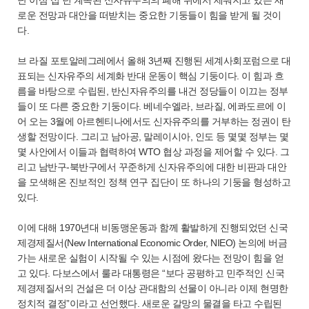
난 이삼 십 년 계속된 신자유주의의 폐해 위에서 세워지고 있는 새
로운 전망과 대안을 떠받치는 중요한 기둥들이 힘을 받게 될 것이
다.
브 라질 포토알레그레에서 올해 3년째 진행된 세계사회포럼으로 대
표되는 신자유주의 세계화 반대 운동이 핵심 기둥이다. 이 힘과 흐
름을 바탕으로 수립된, 반신자유주의를 내건 정당들이 이끄는 정부
들이 또 다른 중요한 기둥이다. 베네수엘라, 브라질, 에콰도르에 이
어 오는 3월에 아르헨티나에서도 신자유주의를 거부하는 정권이 탄
생할 전망이다. 그리고 남아공, 말레이시아, 인도 등 몇몇 정부는 몇
몇 사안에서 이들과 협력하여 WTO 협상 과정을 제어할 수 있다. 그
리고 남반구-북반구에서 꾸준하게 신자유주의에 대한 비판과 대안
을 모색해온 진보적인 정책 연구 집단이 또 하나의 기둥을 형성하고
있다.
이에 대해 1970년대 비동맹운동과 함께 활발하게 진행되었던 신국
제경제질서(New International Economic Order, NIEO) 논의에 버금
가는 새로운 실험이 시작될 수 있는 시점에 왔다는 전망이 힘을 얻
고 있다. 다보스에서 룰라 대통령은 “보다 공평하고 민주적인 신국
제경제질서의 건설은 더 이상 관대함의 선물이 아니라 이제 현명한
정치적 결정”이라고 선언했다. 새로운 갈망의 물결을 타고 수립된