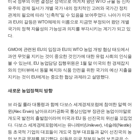
미국 정부의 이번 결정은 성역으로 여겨져 왔던 WTO 규율 등 신자
유주의 경제 질서가 개별 국가 내의 정치적인 고려와 국가간 정치
관계의 필요에 따라 “신축적”일 수 있음을 보여주었다. 나아가 미국
과 EU의 갈등은 WTO체제의 이름으로 지금껏 부정되어 왔던 개별
국가의 정책 자율성의 가능성과 의지를 부각시키는 계기가 되고 있
다.
GMO에 관련된 EU의 입장과 EU의 WTO 농업 개방 협상 태도에서
과연 무엇을 지키는 것이 중요한 것인가에 대한 유럽 사회의 인식을
볼 수 있는데, EU 농업담당 집행위원은 1월 말 미국의 한 경제잡지
와의 인터뷰에서 동물 복지와 식품 안전을 위한 국가의 예산 지출을
지키는 것이 EU에게는 중요한 협상 과제라고 설명했다.
새로운 농업정책의 방향
브 라질 룰라 대통령과 함께 다보스 세계경제포럼에 참여한 알렉 어
윈(Alec Erwin) 남아프리카공화국 통상산업부 장관은 농업이야말로
개도국 발전의 출발점이라며 미국과 EU 등 선진국의 위선을 꼬집었
다. 다보스 세계경제포럼에서는 유니레버(Unilever), 네슬레(Nestle)
등 초국적 기업의 대표들이 개도국 정부 대표들과 같이 선진국의 농
업 보조금 문제를 제기했다. 이들은 미국 정부의 농업 보조금은 소