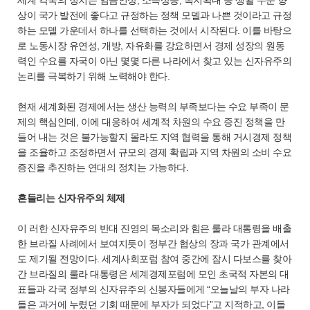
세계 각국의 정치는 임금인상, 소득상승, 복지확대 등 생활 수준 향
상이 국가 발전에 좋다고 규정하는 정책 모델과 나쁜 것이라고 규정
하는 모델 가운데서 하나를 선택하는 것에서 시작된다. 이를 바탕으
로 노동시장 유연성, 개방, 자유화를 강요하면서 경제 성장의 원동
력인 수요를 자국이 아닌 몇몇 다른 나라에서 찾고 있는 신자유주의
논리를 극복하기 위해 노력해야 한다.
현재 세계화된 경제에서는 생산 능력의 부족보다는 수요 부족이 문
제의 핵심인데, 이에 대응하여 세계적 차원의 수요 증진 정책을 만
들어 내는 것은 불가능할지 몰라도 지역 협력을 통해 거시경제 정책
을 조율하고 조정하면서 규모의 경제 확립과 지역 차원의 소비 수요
증진을 추진하는 연대의 정치는 가능하다.
흔들리는 신자유주의 체제
이 러한 신자유주의 반대 진영의 목소리와 힘은 룰라 대통령을 배출
한 브라질 사례에서 보여지듯이 정부간 협상의 장과 국가 관계에서
도 제기될 전망이다. 세계사회포럼 참여 중간에 잠시 다보스를 찾아
간 브라질의 룰라 대통령은 세계경제포럼에 모인 초국적 자본의 대
표들과 각국 정부의 신자유주의 신봉자들에게 “오늘날의 부자 나라
들은 과거에 누렸던 기회 때문에 부자가 되었다”고 지적하고, 이들