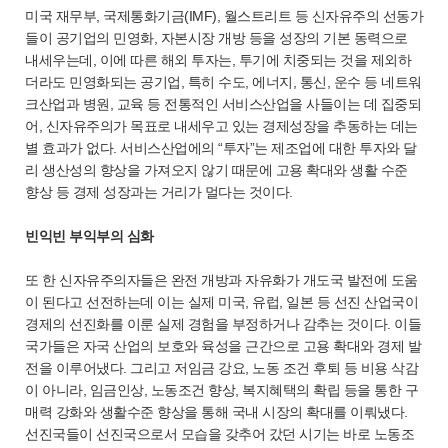
미국 재무부, 국제통화기금(IMF), 월스트리트 등 신자유주의 선동가
들이 공기업의 민영화, 자본시장 개방 등을 성장의 기본 동력으로
내세우는데, 이에 따른 해외 투자는, 투기에 치중되는 것을 제외하
더라도 민영화되는 공기업, 특히 수도, 에너지, 통신, 운수 등 네트워
크산업과 병원, 교육 등 전통적인 서비스산업을 사들이는 데 집중되
어, 신자유주의가 목표로 내세우고 있는 경제성장을 추동하는 데는
별 효과가 없다. 서비스산업에의 “투자”는 제조업에 대한 투자와 달
리 생산성의 향상을 가져오지 않기 때문에 고용 확대와 생활 수준
향상 등 경제 성장과는 거리가 멀다는 것이다.
빈익빈 부익부의 심화
또 한 신자유주의자들은 완전 개방과 자유화가 개도국 발전에 도움
이 된다고 선전하는데 이는 실제 미국, 유럽, 일본 등 선진 산업국이
경제의 선진화를 이룬 실제 경험을 부정하거나 감추는 것이다. 이들
국가들은 자국 산업의 보호와 육성을 근간으로 고용 확대와 경제 발
전을 이루어냈다. 그리고 저임금 강요, 노동 조건 후퇴 등 비용 삭감
이 아니라, 임금인상, 노동조건 향상, 복지혜택의 확립 등을 통한 구
매력 강화와 생활수준 향상을 통해 국내 시장의 확대를 이뤄냈다.
선진국들이 선진국으로서 모습을 갖추어 갔던 시기는 바로 노동조