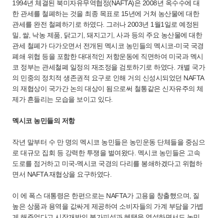
1994년 체결된 북미자유무역협정(NAFTA)은 2008년 옥수수에 대
한 관세를 철폐하는 것을 최종 목표로 15년에 거쳐 농산물에 대한
관세를 완전 철폐하기로 하였다. 그러나 2003년 1월1일로 예정된
밀, 쌀, 낙농 제품, 닭고기, 돼지고기, 사과 등의 주요 농산물에 대한
관세 철폐가 다가오면서 전개된 멕시코 농민들의 멕시코-미국 국경
폐쇄 위협 등을 포함한 대대적인 저항운동에 직면하여 미국과 멕시
코 정부는 관세철폐 일정의 재조정을 검토하기로 하였다. 개별 국가
의 민중의 정치적 생존권적 요구로 인해 거의 신성시되었던 NAFTA
의 재협상이 국가간 논의 대상이 됨으로써 철통같은 신자유주의 체
제가 흔들리는 모습을 보이고 있다.
멕시코 농민들의 저항
작년 말부터 수 만 명의 멕시코 농민들은 농민운동 단체들을 중심으
로 대규모 집회 등 강력한 투쟁을 벌여왔다. 멕시코 농민들은 고속
도로를 점거하고 미국-멕시코 국경의 다리를 봉쇄하겠다고 위협하
면서 NAFTA 재협상을 요구하였다.
이 에 폭스 대통령은 한편으로는 NAFTA가 고용을 창출했으며, 질
높은 상품과 용역을 값싸게 제공하여 소비자들의 가계 부담을 가볍
게 해주었다고 시장개방의 불가피성과 혜택을 역설하면서도 농민