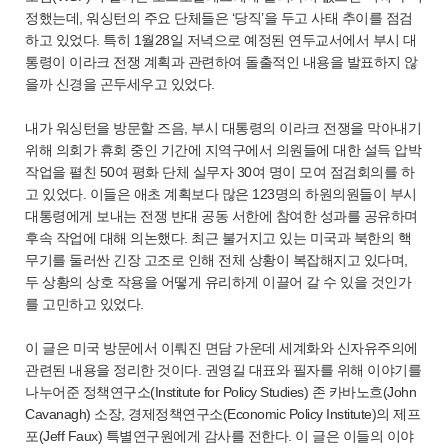
정했는데, 워싱턴의 주요 단체들은 ‘당직’을 두고 사태 추이를 점검
하고 있었다. 특히 1월28일 저녁으로 예정된 연두교서에서 부시 대
통령이 이라크 전쟁 계획과 관련하여 돌출적인 내용을 발표하지 않
을까 신경을 곤두세우고 있었다.
내가 워싱턴을 방문할 즈음, 부시 대통령의 이라크 전쟁을 막아내기
위해 의회가 휴회 중인 기간에 지역구에서 의원들에 대한 설득 압박
작업을 펼친 50여 평화 단체 실무자 30여 명이 모여 점검회의를 하
고 있었다. 이들은 애초 계획보다 많은 123명의 하원의원들이 부시
대통령에게 보내는 전쟁 반대 공동 서한에 참여한 성과를 공유하며
후속 작업에 대해 의논했다. 최근 불거지고 있는 미국과 북한의 핵
무기를 둘러싼 긴장 고조로 인해 전체 상황이 복잡해지고 있다며,
두 상황의 상호 작용을 어떻게 유리하게 이끌어 갈 수 있을 것인가
를 고민하고 있었다.
이 글은 미국 방문에서 이뤄진 면담 가운데 세계화와 신자유주의에
관련된 내용을 정리한 것이다. 권영길 대표와 필자를 위해 이야기를
나누어준 정책연구소(Institute for Policy Studies) 존 카바노흐(John
Cavanagh) 소장, 경제정책연구소(Economic Policy Institute)의 제프
포(Jeff Faux) 특별연구원에게 감사를 전한다. 이 글은 이들의 이야