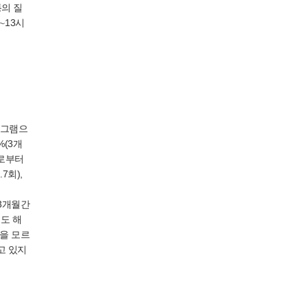
통의 질
∼13시
로그램으
%(3개
료로부터
7회),
(3개월간
해도 해
것을 모르
고 있지