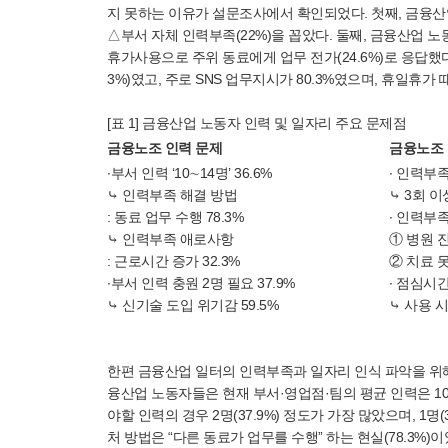
지 못하는 이유가 설문조사에서 확인되었다. 첫째, 금융산업
△부서 자체 인력부족(22%)을 꼽았다. 둘째, 금융산업 노
휴가사용으로 주위 동료에게 업무 전가(24.6%)로 응답했다
3%)였고, 주로 SNS 업무지시가 80.3%였으며, 휴일휴가 때 
[표 1] 금융산업 노동자 인력 및 일자리 주요 문제점
금융노조 인력 문제
금융노조 
∙부서 인력 ‘10∼14명’ 36.6%
∙ 인력부족
⤷ 인력부족 해결 방법
⤷ 3회 이상
: 동료 업무 수행 78.3%
∙ 인력부
⤷ 인력부족 애로사항
① 병원 진
: 근로시간 증가 32.3%
② 치료 못
∙부서 인력 충원 2명 필요 37.9%
∙ 점심시간
⤷ 신기술 도입 위기감 59.5%
⤷ 사용 시
한편 금융산업 일터의 인력부족과 일자리 인식 파악을 위해 
융산업 노동자들은 현재 부서·영업점·팀의 평균 인력은 10∼1
야할 인력의 경우 2명(37.9%) 정도가 가장 많았으며, 1명(
처 방법은 “다른 동료가 업무를 수행” 하는 현실(78.3%)