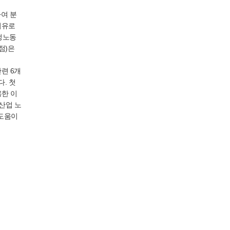
하여 분
이유로
감정노동
점)은
련 6개
. 첫
용한 이
융산업 노
 도움이