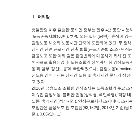
Ⅰ. 머리말
촛불항쟁 이후 출범한 문재인 정부는 향후 4년 동안 시행해
‘노동존중사회’(63번), ‘차별 없는 일터’(64번), ‘휴식이
감정노동 해소와 노동시간 단축이 포함되어 있고, 두 정책 모
장시간 관련 근로시간 단축 법률(근로기준법 2조와 연장근
금융노조 또한 이와 같은 환경변화에 대응하기 위해 전 조
책자료로 활용되었다. 노동조합의 정책과제 중 감정노동과
동’과 일부 ‘정신노동’에 국한되었으나, ‘감정노동’(emoti
신노동 영역에서는 장시간 노동 및 휴게시간 문제가 쟁점이
고 있다.
2018년 금융노조 조합원 인식조사는 노동조합의 주요 조사
이슈인 감정노동, 불쾌한 언행(성희롱, 폭언폭행), 직장 
노동, 휴게시간(점심시간), 연장근로시간 조사이다. 조사는 2
모집단은 금융노조 전 조합원(93,152명, 2018년 기준)을
준 ± 0.66)였다.1)