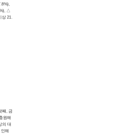
8%),
), △
상 21.
째, 금
 충원해
상의 대
 인해