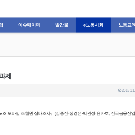
럼
이슈페이퍼
발간물
e노동사회
노동교
책과제
2018.11.
융노조 모바일 조합원 실태조사』(김종진·정경은·박관성·윤자호, 전국금융산