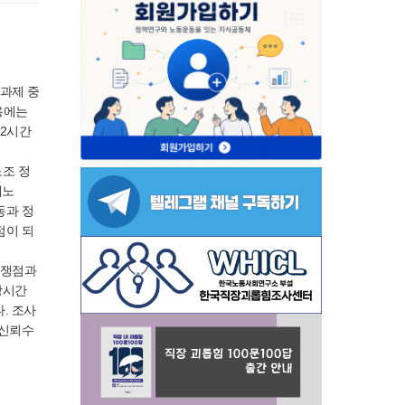
정과제 중
내용에는
52시간
노조 정
체노
동과 정
점이 되
 쟁점과
장시간
다. 조사
 신뢰수