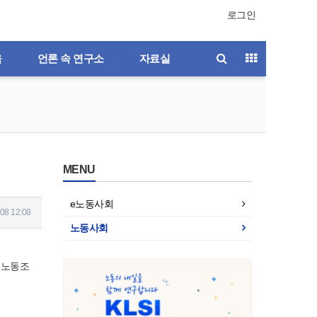
로그인
육
언론 속 연구소
자료실
MENU
e노동사회
08 12:08
노동사회
업노동조