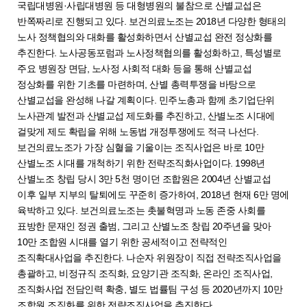
국립대병원·사립대병원 등 대형병원의 불참으로 산별교섭은
반쪽짜리로 진행되고 있다. 보건의료노조는 2018년 다양한 형태의
노사 정책협의와 대화를 활성화하면서 산별교섭 완전 정상화를
추진한다. 노사공동포럼과 노사정책협의를 활성화하고, 특성별로
주요 병원장 면담, 노사정 사회적 대화 등을 통해 산별교섭
정상화를 위한 기초를 마련하며, 산별 총력투쟁을 바탕으로
산별교섭을 완성해 나갈 계획이다. 민주노총과 함께 초기업단위
노사관계 발전과 산별교섭 제도화를 추진하고, 산별노조 시대에
걸맞게 제도 확립을 위해 노동법 개정투쟁에도 적극 나선다.
보건의료노조가 가장 심혈을 기울이는 조직사업은 바로 10만
산별노조 시대를 개척하기 위한 전략조직화사업이다. 1998년
산별노조 창립 당시 3만 5천 명이던 조합원은 2004년 산별교섭
이후 일부 지부의 탈퇴에도 꾸준히 증가하여, 2018년 현재 6만 명에
육박하고 있다. 보건의료노조는 촛불혁명과 노동 존중 사회를
표방한 문재인 정권 출범, 그리고 산별노조 창립 20주년을 맞아
10만 조합원 시대를 열기 위한 공세적이고 전략적인
조직확대사업을 추진한다. 나순자 위원장이 직접 전략조직사업을
총괄하고, 비정규직 조직화, 요양기관 조직화, 온라인 조직사업,
조직화사업 전담인력 확충, 별도 법률팀 구성 등 2020년까지 10만
조합원 조직화를 위한 전략조직사업을 추진한다.