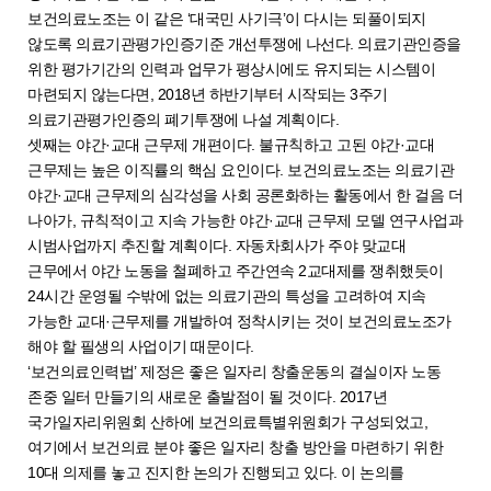
보건의료노조는 이 같은 ‘대국민 사기극’이 다시는 되풀이되지
않도록 의료기관평가인증기준 개선투쟁에 나선다. 의료기관인증을
위한 평가기간의 인력과 업무가 평상시에도 유지되는 시스템이
마련되지 않는다면, 2018년 하반기부터 시작되는 3주기
의료기관평가인증의 폐기투쟁에 나설 계획이다.
셋째는 야간·교대 근무제 개편이다. 불규칙하고 고된 야간·교대
근무제는 높은 이직률의 핵심 요인이다. 보건의료노조는 의료기관
야간·교대 근무제의 심각성을 사회 공론화하는 활동에서 한 걸음 더
나아가, 규칙적이고 지속 가능한 야간·교대 근무제 모델 연구사업과
시범사업까지 추진할 계획이다. 자동차회사가 주야 맞교대
근무에서 야간 노동을 철폐하고 주간연속 2교대제를 쟁취했듯이
24시간 운영될 수밖에 없는 의료기관의 특성을 고려하여 지속
가능한 교대·근무제를 개발하여 정착시키는 것이 보건의료노조가
해야 할 필생의 사업이기 때문이다.
‘보건의료인력법’ 제정은 좋은 일자리 창출운동의 결실이자 노동
존중 일터 만들기의 새로운 출발점이 될 것이다. 2017년
국가일자리위원회 산하에 보건의료특별위원회가 구성되었고,
여기에서 보건의료 분야 좋은 일자리 창출 방안을 마련하기 위한
10대 의제를 놓고 진지한 논의가 진행되고 있다. 이 논의를