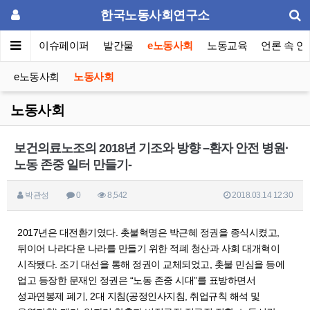
한국노동사회연구소
동포럼
이슈페이퍼
발간물
e노동사회
노동교육
언론 속 연
e노동사회
노동사회
노동사회
보건의료노조의 2018년 기조와 방향 –환자 안전 병원·
노동 존중 일터 만들기-
박관성
0
8,542
2018.03.14 12:30
2017년은 대전환기였다. 촛불혁명은 박근혜 정권을 종식시켰고,
뒤이어 나라다운 나라를 만들기 위한 적폐 청산과 사회 대개혁이
시작됐다. 조기 대선을 통해 정권이 교체되었고, 촛불 민심을 등에
업고 등장한 문재인 정권은 “노동 존중 시대”를 표방하면서
성과연봉제 폐기, 2대 지침(공정인사지침, 취업규칙 해석 및