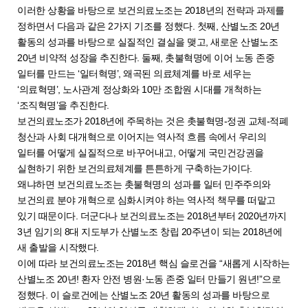
이러한 상황을 바탕으로 보건의료노조는 2018년의 전략과 과제를
정하면서 다음과 같은 2가지 기조를 정했다. 첫째, 산별노조 20년
활동의 성과를 바탕으로 실질적인 결실을 맺고, 새로운 산별노조
20년 비약적 성장을 추진한다. 둘째, 촛불혁명에 이어 노동 존중
일터를 만드는 ‘일터혁명’, 왜곡된 의료체계를 바로 세우는
‘의료혁명’, 노사관계 정상화와 10만 조합원 시대를 개척하는
‘조직혁명’을 추진한다.
보건의료노조가 2018년에 주목하는 것은 촛불혁명-정권 교체-적폐
청산과 사회 대개혁으로 이어지는 역사적 흐름 속에서 우리의
일터를 어떻게 실질적으로 바꾸어내고, 어떻게 국민건강권을
실현하기 위한 보건의료체계를 튼튼하게 구축하는가이다.
왜냐하면 보건의료노조는 촛불혁명의 성과를 일터 민주주의와
보건의료 분야 개혁으로 심화시켜야 하는 역사적 책무를 떠맡고
있기 때문이다. 더군다나 보건의료노조는 2018년부터 2020년까지
3년 임기의 8대 지도부가 산별노조 창립 20주년이 되는 2018년에
새 출발을 시작했다.
이에 따라 보건의료노조는 2018년 핵심 슬로건을 “새롭게 시작하는
산별노조 20년! 환자 안전 병원·노동 존중 일터 만들기 원년!”으로
정했다. 이 슬로건에는 산별노조 20년 활동의 성과를 바탕으로