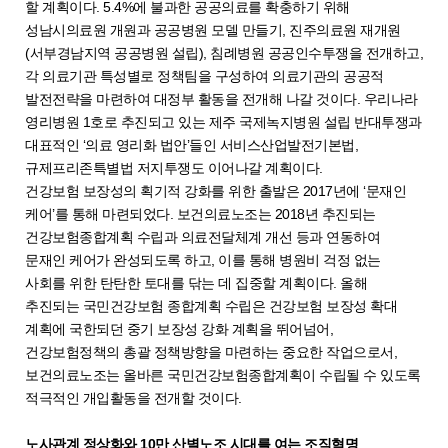
할 계획이다. 5.4%에 불과한 공공의료를 확충하기 위해
성남시의료원 개원과 공공병원 모델 만들기, 진주의료원 재개원
(서부경남지역 공공병원 설립), 침례병원 공공인수투쟁을 전개하고,
각 의료기관 특성별로 정책팀을 구성하여 의료기관의 공공적
발전전략을 마련하여 대정부 활동을 전개해 나갈 것이다. 우리나라
영리병원 1호로 추진되고 있는 제주 국제녹지병원 설립 반대투쟁과
대표적인 ‘의료 영리화 법안’들인 서비스산업발전기본법,
규제프리존특별법 저지투쟁도 이어나갈 계획이다.
건강보험 보장성의 획기적 강화를 위한 출발은 2017년에 ‘문재인
케어’를 통해 마련되었다. 보건의료노조는 2018년 추진되는
건강보험종합계획 수립과 의료전달체계 개선 등과 연동하여
문재인 케어가 완성되도록 하고, 이를 통해 병원비 걱정 없는
사회를 위한 탄탄한 토대를 닦는 데 집중할 계획이다. 올해
추진되는 국민건강보험 종합계획 수립은 건강보험 보장성 확대
계획에 국한되던 중기 보장성 강화 계획을 뛰어넘어,
건강보험정책의 총괄 정책방향을 마련하는 중요한 작업으로서,
보건의료노조는 올바른 국민건강보험종합계획이 수립될 수 있도록
적극적인 개입활동을 전개할 것이다.
노사관계 정상화와 10만 산별노조 시대를 여는 조직혁명