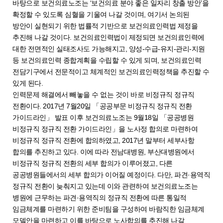
바탕으로 보건의료노조는 ‘보건의료 분야 좋은 일자리 창출 방안’을
확정할 수 있도록 심혈을 기울여 나갈 것이며, 여기서 논의된
방안이 실현되기 위한 법률적 기반으로 보건의료인력법 제정을
추진해 나갈 것이다. 보건의료인력법이 제정되면 보건의료인력에
대한 전면적인 실태조사도 가능해지고, 양성-수급-유지-관리-지원
등 보건의료인력 종합계획을 수립할 수 있게 되며, 보건의료인력
전담기구에서 전문적이고 체계적인 보건의료인력정책을 추진할 수
있게 된다.
인력문제 해결에서 빼놓을 수 없는 것이 바로 비정규직 정규직
전환이다. 2017년 7월20일 「공공부문 비정규직 정규직 전환
가이드라인」 발표 이후 보건의료노조는 9월18일 「공공병원
비정규직 정규직 전환 가이드라인」을 노사정 합의로 마련하여
비정규직 정규직 전환에 합의하였고, 2017년 말부터 세부사항
합의를 추진하고 있다. 이에 따라 전남대병원, 부산대병원에서
비정규직 정규직 전환의 세부 합의가 이루어졌고, 다른
공공병원들에서의 세부 합의가 이어질 예정이다. 다만, 파견·용역직
정규직 전환이 늦춰지고 있는데 이와 관련하여 보건의료노조는
병원에 근무하는 파견·용역직의 정규직 전환에 따른 통일적
임금체계를 마련하기 위한 준비팀을 구성하여 바람직한 임금체계
모델안을 마련하고 이를 바탕으로 노사합의를 추진해 나갈