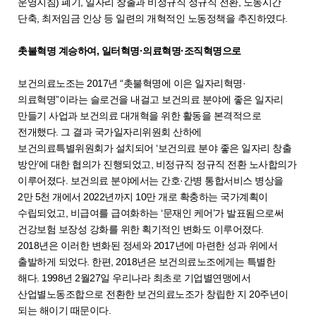
운영지침) 폐기, 일자리 창출과 비정규직 정규직 전환, 노동시간
단축, 최저임금 인상 등 일련의 개혁적인 노동정책을 추진하였다.
촛불혁명 계승하여, 일터혁명·의료혁명·조직혁명으로
보건의료노조는 2017년 “촛불혁명에 이은 일자리혁명·
의료혁명”이라는 슬로건을 내걸고 보건의료 분야에 좋은 일자리
만들기 사업과 보건의료 대개혁을 위한 활동을 본격적으로
전개했다. 그 결과 국가일자리위원회 산하에
보건의료특별위원회가 설치되어 ‘보건의료 분야 좋은 일자리 창출
방안’에 대한 협의가 진행되었고, 비정규직 정규직 전환 노사합의가
이루어졌다. 보건의료 분야에서는 간호·간병 통합서비스 병상을
2만 5천 개에서 2022년까지 10만 개로 확충하는 국가계획이
수립되었고, 비급여를 급여화하는 ‘문재인 케어’가 발표됨으로써
건강보험 보장성 강화를 위한 획기적인 변화도 이루어졌다.
2018년은 이러한 변화된 정세와 2017년에 마련한 성과 위에서
출발하게 되었다. 한편, 2018년은 보건의료노조에게는 특별한
해다. 1998년 2월27일 우리나라 최초로 기업별연맹에서
산업별노동조합으로 전환한 보건의료노조가 창립한 지 20주년이
되는 해이기 때문이다.