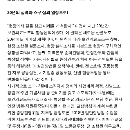
20년의 실력과 스무 살의 열정으로!
“현장에서 길을 찾고 미래를 개척한다.” 이것이 지난 20년간
보건의료노조의 활동원칙이었다. 이 원칙은 새로운 산별노조
20년에도 이어질 계획이다. 이 원칙에 따라 보건의료노조는 첫째,
현장 조합원 설문조사, 현장 실태조사를 기본으로 현장의 구체적인
상황을 파악하고, 둘째, 지역본부 순회간담회, 현장간부와 간담회,
특성별 정책팀 가동, 사안별로 현장간부와 함께 하는 정책토론 등을
통해 해결방향과 실천방법을 모색하며, 셋째, 전 조합원 공동행동,
전 지부 공동실천, 시기집중 공동투쟁, 산별 집중투쟁을 통해
변화를 만들어나갈 것이다.
시기적으로 △1～2월에 조직체계 정비와 사업계획 확정, 산별노조
창립 20주년 기념사업 등 준비기를 갖고 △조직기(3～4월)에는
보건의료노동자 실태조사, 특성별 주요 의료기관장 면담 추진, 환자
안전 병원-직원존중일터 만들기 캠페인, 교섭방침과 계획 수립을
위한 중앙집행위원-지부장 끝장토론, 2018년 임단협방침 수립을
위한 지도부 순회 간담회, 임시대의원대회를 진행한다. 이어 △교섭
및 투쟁기(5월～9월)에는 5월1일 노동절투쟁, 전 조합원 하루교육,