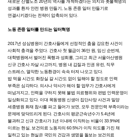
새로운 산별노조 20년의 역사를 개척하겠다는 의지와 촛불혁명의
성과를 환자 안전 병원 만들기, 노동 존중 일터 만들기로
연결시키겠다는 전략이 압축되어 있다.
노동 존중 일터를 만드는 일터혁명
2017년 성심병원이 간호사들에게 선정적인 춤을 강요한 사건이
사회적 충격을 주었다. 간호사 첫 월급이 36만 원, 임신 순번제,
대학병원에서 벌어진 폭행과 성희롱, 그리고 최근 서울아산병원
신규 간호사 자살 사고까지, 병원 내 갑질과 인권 유린, 직무
스트레스, 열악한 노동환경이 속속 터져 나오고 있다.
밥 먹을 시간도 화장실 갈 시간도 없이 일해야 할 정도로 인력
부족은 심각하다. 의사나 약사가 해야 할 업무가 간호사에게
떠넘겨지고, 인력을 구하지 못해 불법 의료행위와 편법 인력운영이
일상화되고 있다. 이대 목동병원 신생아 집단사망 사건과 밀양
세종병원 화재 참사를 파고 들어가 보면, 모두 전문인력 부족이라는
문제에 맞닥뜨리게 된다. 간호사의 평균근속년수가 5.4년에
불과하고 신규 간호사가 1년 이내에 이직하는 비율이 33.9%에
이르는 현실, 보건의료 노동자의 60.5%가 이직 의도를 가진 채
일하고 있는 현실은 국민의 건강과 생명을 돌보는 보건의료