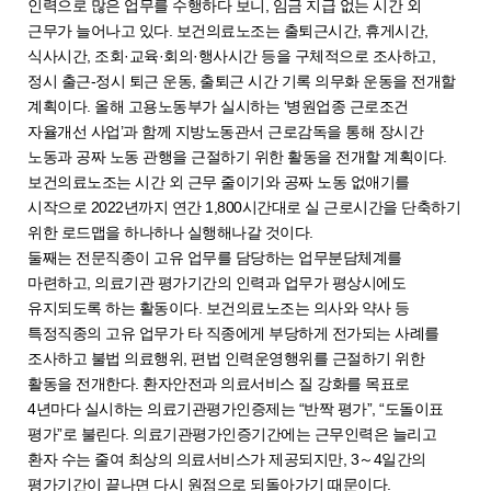
인력으로 많은 업무를 수행하다 보니, 임금 지급 없는 시간 외
근무가 늘어나고 있다. 보건의료노조는 출퇴근시간, 휴게시간,
식사시간, 조회·교육·회의·행사시간 등을 구체적으로 조사하고,
정시 출근-정시 퇴근 운동, 출퇴근 시간 기록 의무화 운동을 전개할
계획이다. 올해 고용노동부가 실시하는 ‘병원업종 근로조건
자율개선 사업’과 함께 지방노동관서 근로감독을 통해 장시간
노동과 공짜 노동 관행을 근절하기 위한 활동을 전개할 계획이다.
보건의료노조는 시간 외 근무 줄이기와 공짜 노동 없애기를
시작으로 2022년까지 연간 1,800시간대로 실 근로시간을 단축하기
위한 로드맵을 하나하나 실행해나갈 것이다.
둘째는 전문직종이 고유 업무를 담당하는 업무분담체계를
마련하고, 의료기관 평가기간의 인력과 업무가 평상시에도
유지되도록 하는 활동이다. 보건의료노조는 의사와 약사 등
특정직종의 고유 업무가 타 직종에게 부당하게 전가되는 사례를
조사하고 불법 의료행위, 편법 인력운영행위를 근절하기 위한
활동을 전개한다. 환자안전과 의료서비스 질 강화를 목표로
4년마다 실시하는 의료기관평가인증제는 “반짝 평가”, “도돌이표
평가”로 불린다. 의료기관평가인증기간에는 근무인력은 늘리고
환자 수는 줄여 최상의 의료서비스가 제공되지만, 3～4일간의
평가기간이 끝나면 다시 원점으로 되돌아가기 때문이다.