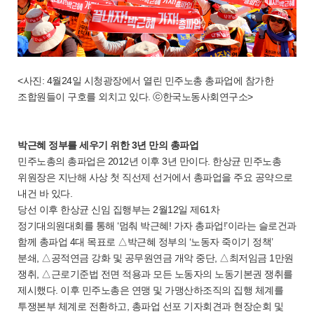
<사진: 4월24일 시청광장에서 열린 민주노총 총파업에 참가한
조합원들이 구호를 외치고 있다. ⓒ한국노동사회연구소>
박근혜 정부를 세우기 위한 3년 만의 총파업
민주노총의 총파업은 2012년 이후 3년 만이다. 한상균 민주노총
위원장은 지난해 사상 첫 직선제 선거에서 총파업을 주요 공약으로
내건 바 있다.
당선 이후 한상균 신임 집행부는 2월12일 제61차
정기대의원대회를 통해 ‘멈춰 박근혜! 가자 총파업!’이라는 슬로건과
함께 총파업 4대 목표로 △박근혜 정부의 ‘노동자 죽이기 정책’
분쇄, △공적연금 강화 및 공무원연금 개악 중단, △최저임금 1만원
쟁취, △근로기준법 전면 적용과 모든 노동자의 노동기본권 쟁취를
제시했다. 이후 민주노총은 연맹 및 가맹산하조직의 집행 체계를
투쟁본부 체계로 전환하고, 총파업 선포 기자회견과 현장순회 및