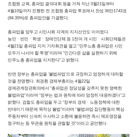
조합원 교육, 총파업 결의대회 등을 거쳐 지난 3월21일부터
4월10일까지 진행한 전 조합원 총파업 투표에서 찬성 36만1743표
(84.35%)로 총파업안을 가결했다.
총파업을 앞두고 시민사회 각계의 지지선언도 이어졌다.
농민ㆍ빈민ㆍ학생ㆍ장애인단체 등 1천여 개 시민ㆍ사회단체들은
4월21일 총파업 지지 기자회견을 열고 “민주노총 총파업은 시민
모두가 나서야 할 투쟁”이라며 “인간다운 삶을 실현하기 위해
민주노총 총파업을 지지한다”고 밝혔다.
반면 정부는 총파업을 ‘불법파업’으로 규정하고 엄정하게 대처할
것을 천명했다. 최경환 경제부총리는 4월22일
경제관계장관회의에서 “총파업은 정당성을 갖추지 못한 명백한
불법파업”이라며 “정부는 법과 원칙에 따라 엄정히 대응하겠다”고
밝혔다. 검찰도 총파업을 두고 “정부의 경제ㆍ노동정책에 대한
반대이기 때문에 목적상 불법”이라며 “불법파업 집단행동의 핵심
주동자부터 신속히 수사하고 소환에 불응하면 즉시 체포영장을
청구하는 등 무관용 원칙을 관철할 것”이라고 공언했다.