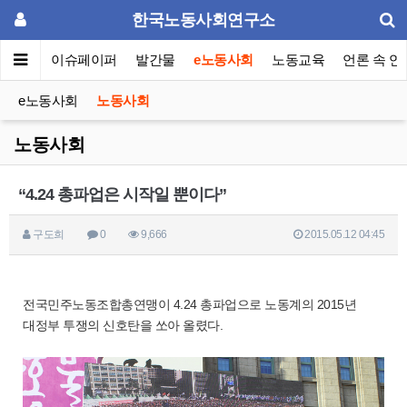
한국노동사회연구소
동포럼
이슈페이퍼
발간물
e노동사회
노동교육
언론 속 연
e노동사회
노동사회
노동사회
“4.24 총파업은 시작일 뿐이다”
구도희
0
9,666
2015.05.12 04:45
전국민주노동조합총연맹이 4.24 총파업으로 노동계의 2015년
대정부 투쟁의 신호탄을 쏘아 올렸다.