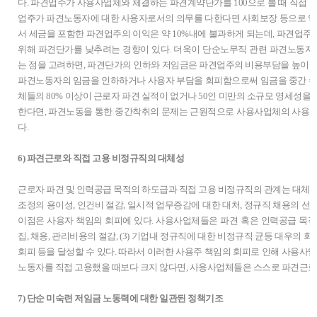
다. 파견업주가 사용사업체와 체결하는 파견계약단가를 100으로 볼 때 직접 임
업주가 파견노동자에 대한 사용자로서의 의무를 다한다면 사회보장 등으로 약 2
서 세금을 포함한 파견업주의 이익은 약 10%내에 불과하게 되는데, 파견업
위해 파견단가를 낮추려는 경향이 있다. 더욱이 단순노무직 관련 파견노동
는 점을 고려하면, 파견단가의 인하와 저임금은 파견업주의 비용부담을 높이는
파견노동자의 임금을 인하하거나 사용자 부담을 회피함으로써 임금을 중간 수
체들의 80% 이상이 근로자 파견 실적이 없거나 50인 미만의 소규모 영세성을
한다면, 파견노동을 통한 중간착취의 문제는 근원적으로 사용사업체의 사용자
다.
6) 파견근로와 직접 고용 비정규직의 대체성
근로자 파견 및 인력공급 목적의 하도급과 직접 고용 비정규직의 관계는 대체관
조정의 용이성, 인건비 절감, 일시적 업무증감에 대한 대처, 정규직 채용의 선별 
이점은 사용자 책임의 회피에 있다. 사용사업체들은 파견 혹은 인력공급 목적의
집, 채용, 관리비용의 절감, (3) 기업내 정규직에 대한 비정규직 균등 대우의 회피
회피 등을 달성할 수 있다. 따라서 이러한 사용주 책임의 회피로 인해 사용사업
노동자를 직접 고용했을 때보다 크지 않다면, 사용사업체들은 스스로 파견근로
7) 단순 미숙련 저임금 노동력에 대한 일관된 정책기조