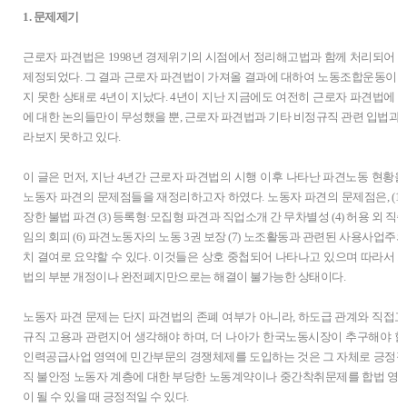
1. 문제제기
근로자 파견법은 1998년 경제위기의 시점에서 정리해고법과 함께 처리되어 
제정되었다. 그 결과 근로자 파견법이 가져올 결과에 대하여 노동조합운동이 
지 못한 상태로 4년이 지났다. 4년이 지난 지금에도 여전히 근로자 파견법에 
에 대한 논의들만이 무성했을 뿐, 근로자 파견법과 기타 비정규직 관련 입법과
라보지 못하고 있다.
이 글은 먼저, 지난 4년간 근로자 파견법의 시행 이후 나타난 파견노동 현황을
노동자 파견의 문제점들을 재정리하고자 하였다. 노동자 파견의 문제점은, (1) 
장한 불법 파견 (3) 등록형·모집형 파견과 직업소개 간 무차별성 (4) 허용 외 직
임의 회피 (6) 파견노동자의 노동 3권 보장 (7) 노조활동과 관련된 사용사업주의
치 결여로 요약할 수 있다. 이것들은 상호 중첩되어 나타나고 있으며 따라서 
법의 부분 개정이나 완전폐지만으로는 해결이 불가능한 상태이다.
노동자 파견 문제는 단지 파견법의 존폐 여부가 아니라, 하도급 관계와 직접고
규직 고용과 관련지어 생각해야 하며, 더 나아가 한국노동시장이 추구해야 할
인력공급사업 영역에 민간부문의 경쟁체제를 도입하는 것은 그 자체로 긍정적
직 불안정 노동자 계층에 대한 부당한 노동계약이나 중간착취문제를 합법 영
이 될 수 있을 때 긍정적일 수 있다.