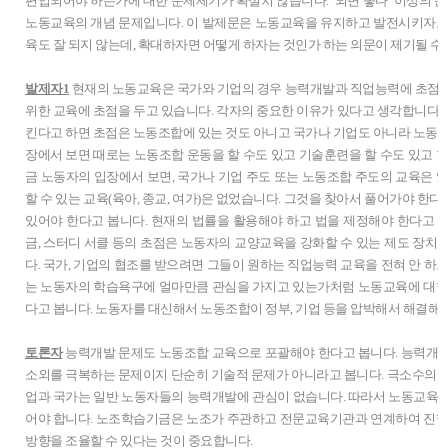
편입되어야 하는가에 대한 문제제기가 확실치 않습니다. ‘되면 좋다’ 이상의 근
노동교육의 개념 문제입니다. 이 발제문은 노동교육을 유지하고 발전시키자고
육도 잘 되지 않는데, 확대하자면 어떻게 하자는 것인가 하는 의문이 제기될 수
발제자1
현재의 노동교육은 국가와 기업의 경우 능력개발과 직업능력에 초점을
위한 교육에 초점을 두고 있습니다. 각자의 중요한 이유가 있다고 생각합니다
킨다고 하면 초점은 노동조합에 있는 것도 아니고 국가나 기업도 아니라 노동자
장에서 보면 때로는 노동조합 운동을 할 수도 있고 기술훈련을 할 수도 있고 학
금 노동자의 입장에서 보면, 국가나 기업 주도 또는 노동조합 주도의 교육은 있
할 수 있는 교육(육아, 종교, 여가)은 없었습니다. 그것을 찾아서 풀어가야 
있어야 한다고 봅니다. 현재의 법률을 활용해야 하고 법을 제정해야 한다고 
금, 스터디 서클 등의 초점은 노동자의 교양교육을 강화할 수 있는 제도 장치
다. 국가, 기업의 협조를 받으려면 그들이 원하는 직업능력 교육을 전혀 안 하
는 노동자의 학습욕구에 얼마만큼 관심을 가지고 있는가처럼 노동교육에 대한
다고 봅니다. 노동자를 대신해서 노동조합이 정부, 기업 등을 압박해서 해결해
토론자
능력개발 문제도 노동조합 교육으로 포괄해야 한다고 봅니다. 능력개발
소외를 극복하는 문제이지 단순히 기술적 문제가 아니라고 봅니다. 극소수의 
업과 국가는 일반 노동자들의 능력개발에 관심이 없습니다. 따라서 노동교육
어야 합니다. 노조학습기금은 노조가 주관하고 전문교육기관과 연계하여 진행
방향을 조율할 수 있다는 것이 중요합니다.