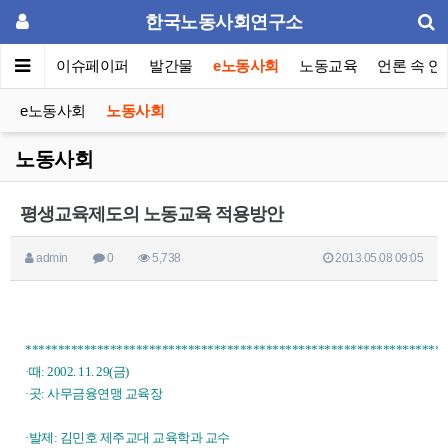
한국노동사회연구소
동포럼
이슈페이퍼
발간물
e노동사회
노동교육
언론 속 연
e노동사회
노동사회
노동사회
평생교육제도의 노동교육 적용방안
admin
0
5,738
2013.05.08 09:05
*****************************************************************
·때: 2002. 11. 29(금)
·곳: 사무금융연맹 교육장
·발제: 김민호 제주교대 교육학과 교수