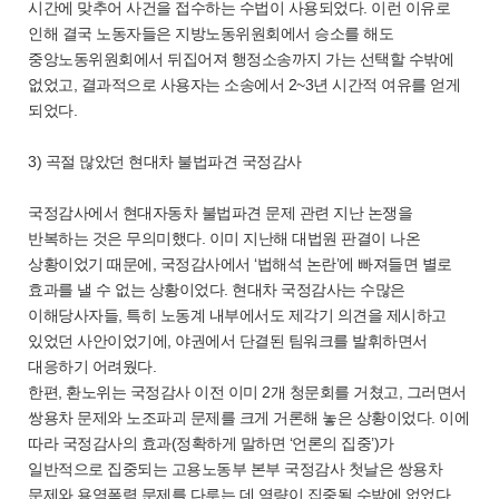
시간에 맞추어 사건을 접수하는 수법이 사용되었다. 이런 이유로
인해 결국 노동자들은 지방노동위원회에서 승소를 해도
중앙노동위원회에서 뒤집어져 행정소송까지 가는 선택할 수밖에
없었고, 결과적으로 사용자는 소송에서 2~3년 시간적 여유를 얻게
되었다.
3) 곡절 많았던 현대차 불법파견 국정감사
국정감사에서 현대자동차 불법파견 문제 관련 지난 논쟁을
반복하는 것은 무의미했다. 이미 지난해 대법원 판결이 나온
상황이었기 때문에, 국정감사에서 ‘법해석 논란’에 빠져들면 별로
효과를 낼 수 없는 상황이었다. 현대차 국정감사는 수많은
이해당사자들, 특히 노동계 내부에서도 제각기 의견을 제시하고
있었던 사안이었기에, 야권에서 단결된 팀워크를 발휘하면서
대응하기 어려웠다.
한편, 환노위는 국정감사 이전 이미 2개 청문회를 거쳤고, 그러면서
쌍용차 문제와 노조파괴 문제를 크게 거론해 놓은 상황이었다. 이에
따라 국정감사의 효과(정확하게 말하면 ‘언론의 집중’)가
일반적으로 집중되는 고용노동부 본부 국정감사 첫날은 쌍용차
문제와 용역폭력 문제를 다루는 데 역량이 집중될 수밖에 없었다.