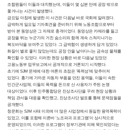
조합원들이 이들과 대치했는데, 이들이 몇 십분 만에 공장 밖으로
쫓겨나는 사건이 발생했다.
금요일 아침에 발생한 이 사건은 다음날 바로 국회에 알려졌다.
급박하게 일요일 기자회견을 준비하기 위해 노동조합으로부터
받아 본 동영상은 그 자체로 충격이었다. 동영상은 카메라를 들고
공장을 뛰는 누군가의 거친 숨소리와 함께 계속 스쳐지나가는
복도바닥을 보여주고 있었다. 그 급박함이 생생하게 담겨 있었다.
화질이 별로 좋지 않았는데도 공장 안을 날아다니는 금속성 물체를
확인할 수 있었다. 이러한 현장 상황은 바로 다음날 있었던
고용노동부 업무보고에서 공개적으로 거론되기 시작했다.
초기에 SJM 문제에 대한 여론의 초점은 ‘폭력성’에 맞추어져
있었다. 흉기에 가까운 자동차 부품을 던진 용역들, 이들이 속한
민간군사업체, 이들의 폭력을 돈으로 산 사용자가 주된 논쟁
대상이었다. 이후 민주통합당은 진상조사단을 꾸려 현장 상황과
책임 관서들 대응을 확인했고, 진상조사단 발표를 통해 문제점들을
공개했다.
청문회는 SJM 사태 이외에 더 많은 사업장에서 동일한 용역폭력이
있었고, 이를 포함해 이른바 ‘노조파괴 프로그램’이 상시적으로
운영되었으며, 이러한 프로그램이 정부기관에 의해 묵인되었다는