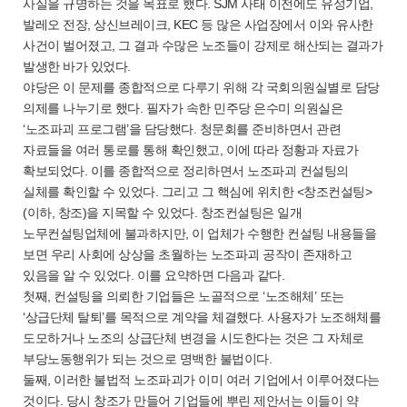
사실을 규명하는 것을 목표로 했다. SJM 사태 이전에도 유성기업,
발레오 전장, 상신브레이크, KEC 등 많은 사업장에서 이와 유사한
사건이 벌어졌고, 그 결과 수많은 노조들이 강제로 해산되는 결과가
발생한 바가 있었다.
야당은 이 문제를 종합적으로 다루기 위해 각 국회의원실별로 담당
의제를 나누기로 했다. 필자가 속한 민주당 은수미 의원실은
‘노조파괴 프로그램’을 담당했다. 청문회를 준비하면서 관련
자료들을 여러 통로를 통해 확인했고, 이에 따라 정황과 자료가
확보되었다. 이를 종합적으로 정리하면서 노조파괴 컨설팅의
실체를 확인할 수 있었다. 그리고 그 핵심에 위치한 <창조컨설팅>
(이하, 창조)을 지목할 수 있었다. 창조컨설팅은 일개
노무컨설팅업체에 불과하지만, 이 업체가 수행한 컨설팅 내용들을
보면 우리 사회에 상상을 초월하는 노조파괴 공작이 존재하고
있음을 알 수 있었다. 이를 요약하면 다음과 같다.
첫째, 컨설팅을 의뢰한 기업들은 노골적으로 ‘노조해체’ 또는
‘상급단체 탈퇴’를 목적으로 계약을 체결했다. 사용자가 노조해체를
도모하거나 노조의 상급단체 변경을 시도한다는 것은 그 자체로
부당노동행위가 되는 것으로 명백한 불법이다.
둘째, 이러한 불법적 노조파괴가 이미 여러 기업에서 이루어졌다는
것이다. 당시 창조가 만들어 기업들에 뿌린 제안서는 이들이 약