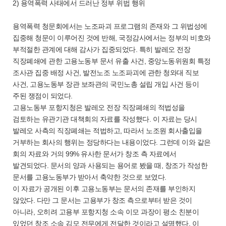
2) 용역폭력 사태에서 드러난 정부 위법 행위
용역폭력 청문회에서는 노조파괴 프로그램의 존재와 그 위법성에
집중해 청문이 이루어진 것에 반해, 국정감사에서는 정부의 비호와
부적절한 관계에 대해 감사가 집중되었다. 특히 발레오 전장
직장폐쇄에 관한 고용노동부 문서 유출 사건, 중앙노동위원회 특정
조사관 집중 배정 사건, 발전노조 노조파괴에 관한 청와대 직보
사건, 고용노동부 장관 보좌관의 국민노총 설립 개입 사건 등이
주된 쟁점이 되었다.
고용노동부 포항지청은 발레오 전장 직장폐쇄의 적법성을
검토하는 유관기관 대책회의 자료를 작성했다. 이 자료는 당시
발레오 사측의 직장폐쇄는 적법하고, 따라서 노조원 회사출입을
거부하는 회사의 행위는 정당하다는 내용이었다. 그런데 이와 같은
회의 자료와 거의 99% 유사한 문서가 창조 측 자료에서
발견되었다. 문서의 양과 사용되는 용어로 봤을 때, 창조가 작성한
문서를 고용노동부가 받아서 축약한 것으로 보였다.
이 자료가 공개된 이후 고용노동부는 문서의 존재를 부인하지
않았다. 다만 그 문서는 고용부가 창조 측으로부터 받은 것이
아니라, 오히려 고용부 포항지청 소속 이모 과장이 평소 친분이
있었던 창조 소속 김모 전무에게 전달한 것이라고 설명했다. 이