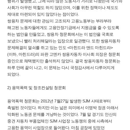
행위가 발생했고, 그에 따라 많은 노동자가 거리로 나왔는데 국가와
사회가 아무런 역할도 하지 않았으며, 이를 위한 정책이나 제도도
제대로 마련되어 있지 않았다는 점이었다.
쌍용차 문제에 대한 관심이 고조되자 고용노동부는 부랴부랴
해고된 노동자들에게도 고용안정기금에서 지원금을 줄 수 있도록
하는 법안을 만들었고, 쌍용차 청문회에서는 이 법안을 국회로
보냈으니 빨리 처리해달라는 입장으로 일관했다. 또한 쌍용자동차
문제해결의 열쇠를 쥐고 있는 인도 <마힌드라 앤드 마힌드라>
(이하, 마힌드라)의 파완 고엔카 쌍용자동차 이사회 의장은 청문회
증인으로 채택됐지만 출석하지 않았다. 결국 쌍용자동차 청문회는
하루 만에 끝이 나고, 이 문제는 다시 국정감사에서 다루어지게
되었다.
2) 용역폭력 및 창조컨설팅 청문회
용역폭력 청문회는 2012년 7월27일 발생한 SJM 사태로부터
촉발된 것이었다. 하지만 이는 넓은 의미에서 이명박 정권 아래서
악화된 노동권 문제를 겨냥하는 것이었다. 7월 말 경기도 안산의
중견 자동차 부품업체인 SJM 사업장 노동쟁의 중에 사측에서
고용한 용역이 사업장으로 들어왔다. 마침 공장에 있었던