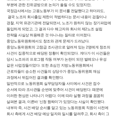
부분에 관한 진위공방으로 논의가 쏠릴 수도 있었지만,
국정감사에서는 고용노동부가 이 문서를 전달했다고 하더라도,
결국 노조의 회사출입 제한이 적법하다는 문서 내용이 검찰이나
경찰, 지역 유관기관에 전달되면서, 노조가 원하지 않는 장기파업에
돌입하게 되었고, 그 결과 다수 해고자와 회사의 제2노조 설립
전략을 사실상 허용해준 것 아니냐는 질타로 이어졌다.
중앙노동위원회에서도 창조와 관계 문제가 드러났다.
중앙노동위원회의 고참급 조사관으로 알려져 있는 2명에게 창조의
사건이 집중적으로 배당된 정황이 확인되었다. 게다가 이 사건들은
당시 노조파괴 프로그램 작동 여부가 논란이 되던 발레오나 유성
같은 사업장들이었다. 또한 초심인 지방노동위원회에서
근로자들이 승소한 사건들의 상당수가 중앙노동위원회 재심
과정에서 뒤집어진 결과를 확인했다.
일반적으로 노동위원회 실무담당자들 사이에서 사건은 접수
순서에 따라 조사관들 순번에 맞추어 사건이 배당된다. 때문에
이러한 현상은 나타나기 어렵다. 이에 따라 실행 과정을 꼼꼼히
살펴본 결과, 이른바 ‘신청 짬짜미’가 있었다는 사실이 확인됐다.
내부자 즉, 사건 배당 순서를 알고 있는 노동위원회 직원이 사전에
회사 측에게 사건 배당 예상 일자와 일시를 알려주고, 회사 측이 그