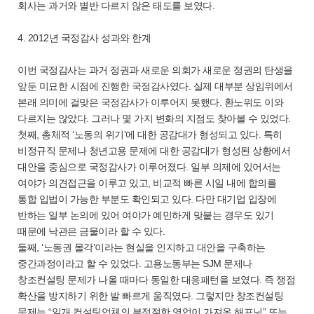
회사는 과거와 별반 다르지 않은 태도를 보였다.
4. 2012년 국정감사 성과와 한계
이번 국정감사는 과거 정권과 새로운 의회가 새로운 정권의 탄생을
앞둔 미묘한 시점에 진행한 국정감사였다. 실제 대부분 상임위에서
본래 의미에 걸맞은 국정감사가 이루어지 못했다. 환노위도 이와
다르지는 않았다. 그러나 몇 가지 변화의 지점도 찾아볼 수 있었다.
첫째, 총체적 ‘노동의 위기’에 대한 공감대가 형성되고 있다. 특히
비정규직 문제나 청년고용 문제에 대한 공감대가 형성된 상황에서
대안을 중심으로 국정감사가 이루어졌다. 일부 의제에 있어서는
여야가 의견접근을 이루고 있고, 비교적 빠른 시일 내에 합의를
통합 입법이 가능한 부분도 확인되고 있다. 다만 대기업 입장에
반하는 일부 논의에 있어 여야가 예민하게 맞붙는 경우도 있기
때문에 낙관은 금물이라 할 수 있다.
둘째, ‘노동권 몰각’이라는 현실을 인지하고 대안을 구축하는
중간과정이라고 할 수 있었다. 고용노동부는 SJM 문제나
창조컨설팅 문제가 나올 때마다 동일한 대응패턴을 보였다. 즉 쟁점
확산을 방지하기 위한 발 빠르게 움직였다. 그렇지만 창조컨설팅
문제는 “일개 컨설팅업체의 부적절한 영업이 가져온 해프닝” 또는