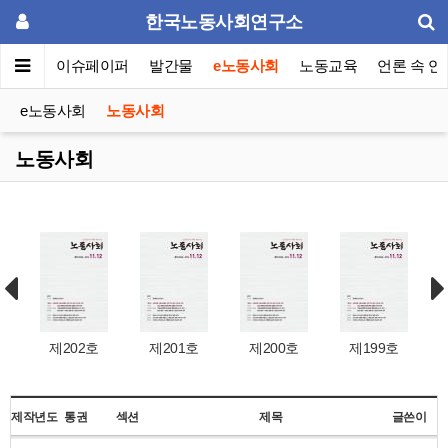
한국노동사회연구소
동포럼
이슈페이퍼
발간물
e노동사회
노동교육
언론 속 연
e노동사회
노동사회
노동사회
제202호
제201호
제200호
제199호
제작년도
통권
섹션
제목
글쓴이