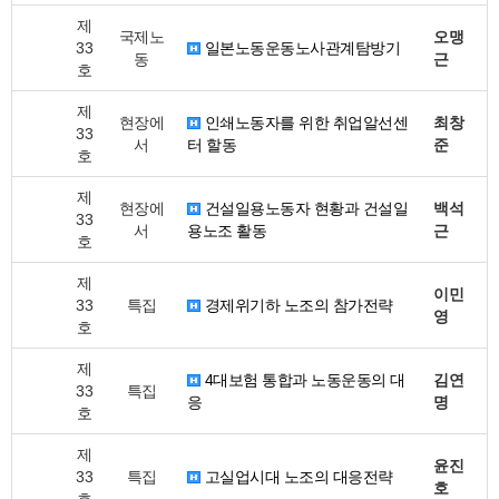
제
국제노
오맹
33
일본노동운동노사관계탐방기
동
근
호
제
현장에
인쇄노동자를 위한 취업알선센
최창
33
서
터 할동
준
호
제
현장에
건설일용노동자 현황과 건설일
백석
33
서
용노조 활동
근
호
제
이민
33
특집
경제위기하 노조의 참가전략
영
호
제
4대보험 통합과 노동운동의 대
김연
33
특집
응
명
호
제
윤진
33
특집
고실업시대 노조의 대응전략
호