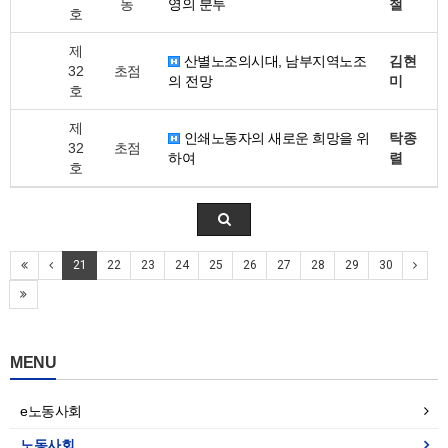
동
영의 분투
철
호
제
산별노조의시대, 남부지역노조
김현
32
초점
의 전망
미
호
제
인쇄노동자의 새로운 희망을 위
탁종
32
초점
하여
렬
호
21
22
23
24
25
26
27
28
29
30
MENU
e노동사회
노동사회