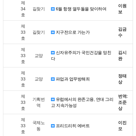
제
이원
34
길찾기
6월 항쟁 열두돌을 맞이하여
보
호
제
김금
33
길찾기
지구전으로 가는가
수
호
제
신자유주의가 국민건강을 망친
김시
33
교양
다
완
호
제
정태
33
교양
파업과 업무방해죄
상
호
제
번역:
기획번
유럽에서의 완존고용, 연대 그리
33
조준
역
고 지속가능성
호
상
제
국제노
이진
33
프리드리히 에버트
동
모
호