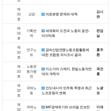
호
제
김시
32
교양
의료분쟁 문제와 대책
완
호
제
기획번
세계화의 도전과 노동의 응전-
편집
32
역
마지막회
실
호
제
연구노
금속산업연맹노동조합활동에
홍주
32
트
대한 조합원 의식조사 결과
환
호
제
노동운
이소가야 스에지, 한일노동자연
곽건
32
동가평
대의 개척자
홍
호
전
제
국제노
인도네시아 민주화 투쟁과 최근
노광
32
동
노조운동의 변화
표
호
제
국제노
IMF경제위기와 브라질 진보진
이재
32