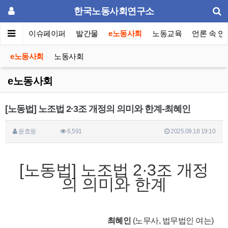
한국노동사회연구소
동포럼
이슈페이퍼
발간물
e노동사회
노동교육
언론 속 연
e노동사회
노동사회
e노동사회
[노동법] 노조법 2·3조 개정의 의미와 한계-최혜인
윤효원
6,591
2025.09.18 19:10
[노동법] 노조법 2·3조 개정
의 의미와 한계
최혜인
(노무사, 법무법인 여는)