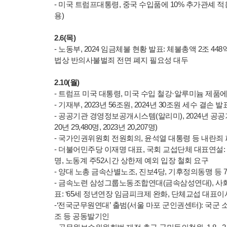
- 미국 트럼프대통령, 중국 수입품에 10% 추가관셰 적용령
용)
2.6(목)
- 노동부, 2024 임금체불 현황 발표: 체불총액 2조 448
법상 반의사불벌죄 전면 폐지 필요성 대두
2.10(월)
- 트럼프 미국 대통령, 미국 수입 철강·알루미늄 제품에 
- 기재부, 2023년 56조원, 2024년 30조원 세수 결손 
- 공공기관 경영정보공개시스템(알리미), 2024년 공공기관 
20년 29,480명, 2023년 20,207명)
- 국가인권위원회 전원회의, 윤석열 대통령 등 내란죄
- 더불어민주당 이재명 대표, 국회 교섭단체 대표연설: 
명, 노동계 주52시간 상한제 예외 입장 철회 요구
- 양대 노총 금속산별노조, 진보4당, 기후정의동맹 등 
- 금속노련 삼성그룹노동조합연대(금속삼성연대), 사회
표: ‘65세 정년연장 임금피크제 완화, 단체교섭 대표
-‘전국군무원연대’ 출범(서울 마포 군인권센터): 국
조 등 공동발기인