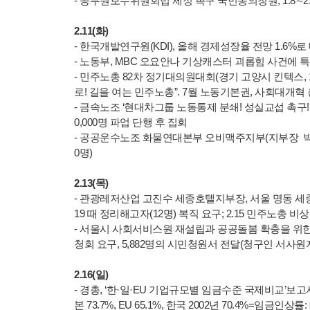
- 공무원보수위원회법 제정 촉구 국민동의청원, 1.8∼2.7
2.11(화)
- 한국개발연구원(KDI), 올해 경제성장율 전망 1.6%로 대
- 노동부, MBC 오요안나 기상캐스터 괴롭힘 사건에
- 민주노총 82차 정기대의원대회(경기 고양시 킨텍스, 1
로! 길을 여는 민주노총”. 7월 노동기본권, 사회대개
- 금속노조 ‘현대차그룹 노동통제 분쇄! 성실교섭 촉구!
0,000명 파업 단행 후 집회
- 공공운수노조 화물연대본부 오비맥주지부(지부장 박영
0명)
2.13(목)
- 관광레저산업 고진수 세종호텔지부장, 서울 명동 세종
19 때 정리해고자(12명) 복직 요구; 2.15 민주노
- 서울시 사회서비스원 재설립과 공공돌봄 확충을 위
청회 요구, 5,882명의 시민청원서 전달(청구인 서사원
2.16(일)
- 경총, ‘한·일·EU 기업규모별 임금수준 국제비교’보고서
본 73.7%, EU 65.1%, 한국 2002년 70.4%=