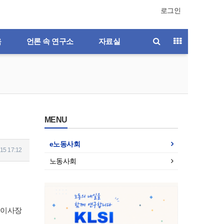
로그인
육
언론 속 연구소
자료실
MENU
e노동사회
15 17:12
노동사회
예이사장