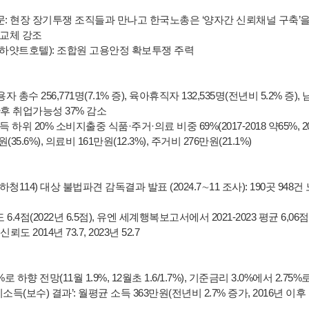
문: 현장 장기투쟁 조직들과 만나고 한국노총은 ‘양자간 신뢰채널 구축’을
교체 강조
하얏트호텔): 조합원 고용안정 확보투쟁 주력
총수 256,771명(7.1% 증), 육아휴직자 132,535명(전년비 5.2% 증), 남
출산후 취업가능성 37% 감소
위 20% 소비지출중 식품·주거·의료 비중 69%(2017-2018 약65%, 2
5.6%), 의료비 161만원(12.3%), 주거비 276만원(21.1%)
114) 대상 불법파견 감독결과 발표 (2024.7∼11 조사): 190곳 948건
 6.4점(2022년 6.5점), 유엔 세계행복보고서에서 2021-2023 평균 6,06
도 2014년 73.7, 2023년 52.7
향 전망(11월 1.9%, 12월초 1.6/1.7%), 기준금리 3.0%에서 2.75%
일자리소득(보수) 결과’: 월평균 소득 363만원(전년비 2.7% 증가, 2016년 이후