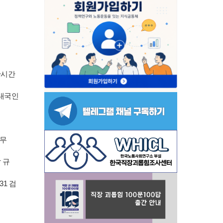
단시간
 내국인
 무
 규
1 검