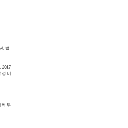
, 벌
2017
 여성 비
개혁 투