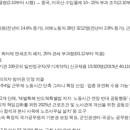
(2.10부터 시행) → 중국, 미국산 수입품에 10∼15% 부과 조치(2.10
억원(전년비 14.6% 증가), 피해노동자 28만 3212명(전년비 2.8% 증가),
쿼터제 면세조치 폐지, 25% 관세 부과령(03.12부터 적용)
발표
339곳의 일반정규직(무기계약직) 신규채용 19,920명(2019년 40,116명
 피의자 방어권 인정 의결
주4일 근무제 노동시간 단축 그러나 특정 산업 · 업종 유연화 수용 가능
72개 단체, ‘재벌특혜 반도체특별법 저지· 노동시간 연장 반대 공동행동’
적 책임강화를 위한 2025년 근로조건 및 노사관계 개선을 위한 공동요
이사 참석과 본사 사옥에 노조사무실 설치’ 등 요구
군 소속 특정직 국가공무원의 기본권 보장 목표, 군인권센터·국공노·공무원