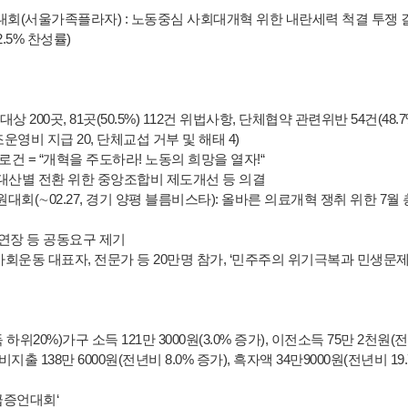
대회(서울가족플라자) : 노동중심 사회대개혁 위한 내란세력 척결 투쟁 결
.5% 찬성률)
00곳, 81곳(50.5%) 112건 위법사항, 단체협약 관련위반 54건(48.7%
영비 지급 20, 단체교섭 거부 및 해태 4)
건 = “개혁을 주도하라! 노동의 희망을 열자!“
대산별 전환 위한 중앙조합비 제도개선 등 의결
원대회(∼02.27, 경기 양평 블름비스타): 올바른 의료개혁 쟁취 위한 7월
 연장 등 공동요구 제기
회운동 대표자, 전문가 등 20만명 참가, ‘민주주의 위기극복과 민생문제
하위20%)가구 소득 121만 3000원(3.0% 증가), 이전소득 75만 2천원(전
비지출 138만 6000원(전년비 8.0% 증가), 흑자액 34만9000원(전년비 19
급증언대회‘