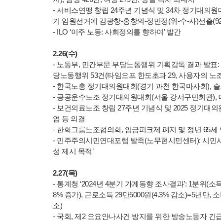
- 서비스연맹 창립 24주년 기념식 및 34차 정기대의원
기 임원선거에 김광창-홍창의-정민정(위-수-사)선출(92
- ILO ‘이주 노동: 사회정의를 향하여’ 발간
2.26(수)
- 노동부, 민간부문 부당노동행위 기획감독 결과 발표: 대상 2
당노동행위 53건(타임오프 한도초과 29, 사용자의 노조운
- 한국노총 정기대의원대회(경기 과천 한국마사회), 슬로
- 공공운수노조 정기대의원대회(서울 강서구민회관), 
- 보건의료노조 창립 27주년 기념식 및 2025 정기대의
업 등 의결
- 한화그룹노조협의회, 임금피크제 폐지 및 정년 65세
- 민주주의시민연대포럼 발족(노무현시민센터): 시민사
성 제시 목적’
2.27(목)
- 통계청 ‘2024년 4분기 가계동향 조사결과’: 1분위(소득 
8% 증가), 근로소득 29만5000원(4.3% 감소)=5년만, 소
소)
- 국회, 제2 오요안나사건 방지를 위한 방송노동자 긴