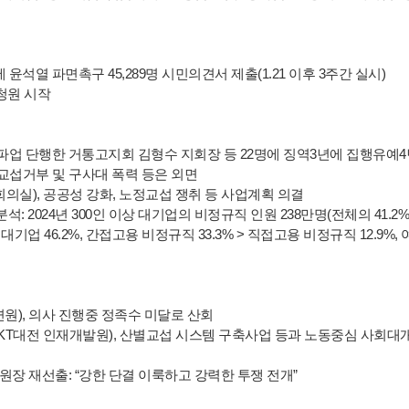
석열 파면촉구 45,289명 시민의견서 제출(1.21 이후 3주간 실시)
청원 시작
 파업 단행한 거통고지회 김형수 지회장 등 22명에 징역3년에 집행유예4년
전 교섭거부 및 구사대 폭력 등은 외면
의실), 공공성 강화, 노정교섭 쟁취 등 사업계획 의결
 2024년 300인 이상 대기업의 비정규직 인원 238만명(전체의 41.2%, 
명 이상 거대기업 46.2%, 간접고용 비정규직 33.3% > 직접고용 비정규직 12.9%,
원), 의사 진행중 정족수 미달로 산회
(KT대전 인재개발원), 산별교섭 시스템 구축사업 등과 노동중심 사회대
원장 재선출: “강한 단결 이룩하고 강력한 투쟁 전개”