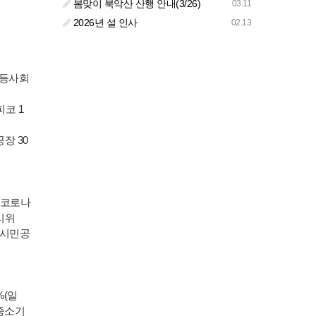
봄맞이 북악산 산행 안내(3/26)
03.11
2026년 설 인사
02.13
평등사회
피코 1
장 30
 코로나
시위
 시민공
%(일
>중소기