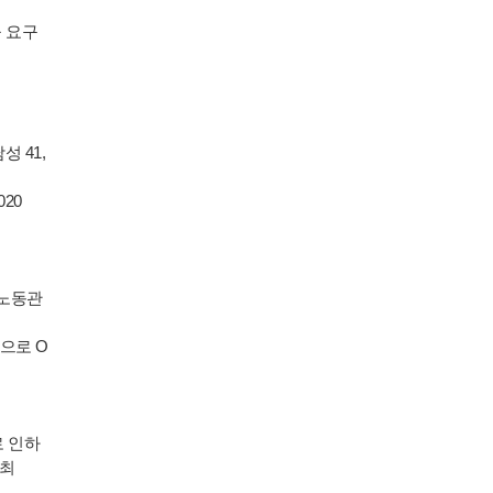
 요구
성 41,
020
 노동관
점으로 O
로 인하
 최