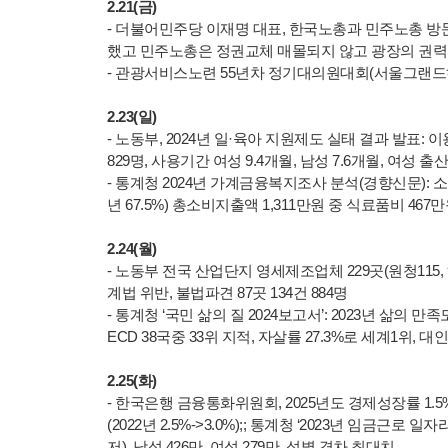
2.21(금)
- 더불어민주당 이재명 대표, 한국노총과 민주노총 방
했고 민주노총은 정권교체 매몰되지 않고 광장의 권력
- 관광서비스노련 55년차 정기대의원대회(서울그랜드
2.23(일)
- 노동부, 2024년 일·육아 지원제도 실태 결과 발표: 이용자 
829명, 사용기간 여성 9.4개월, 남성 7.6개월, 여성 
- 통계청 2024년 가계금융복지조사 분석(경향신문): 소득 하
년 67.5%) 총소비지출액 1,311만원 중 식료품비 467만원(3
2.24(월)
- 노동부 전국 산업단지 영세제조업체 229곳(원청115, 하청
계법 위반, 불법파견 87곳 134건 884명
- 통계청 ‘국민 삶의 질 2024보고서’: 2023년 삶의 만족도
ECD 38국중 33위 지적, 자살률 27.3%로 세계1위, 대인신뢰
2.25(화)
- 한국은행 금융통화위원회, 2025년도 경제성장률 1.5%로 하
(2022년 2.5%->3.0%);; 통계청 ‘2023년 임금근로 
저), 남성 426만, 여성 279만, 성별 격차 최대치