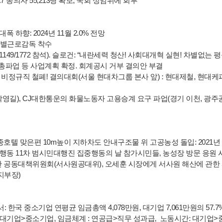
 동의자 55,213명 확보, 국회 상임위에 회부
폭 하향: 2024년 11월 2.0% 전망
 특별근로감독 착수
149/1772 참석). 슬로건: “내란세력 청산! 사회대개혁 실현! 차별없는 
혁 총파업 등 사업계획 확정. 회계공시 거부 결의안 부결
 비정규직 철폐! 결의대회(서울 현대차그룹 본사 앞) : 현대제철, 현대케
길), CJ대한통운의 화물노동자 고용승계 요구 파업(경기 이천, 광주공
호텔 맞은편 10m높이 지하차도 안내구조물 위 고공농성 돌입: 2021년
총 비상행동 11차 범시민대행진 집중행동의 날 참가시민들, 농성장 방문 응원 
한 공동대책위원회(서사원공대위), 오세훈 시장에게 서사원 해산에 관한
지부장)
: 한국 중소기업 연평균 임금총액 4,078만원, 대기업 7,061만원의 57.7
임금인상률: 대기업>중소기업, 임금체계 : 연공급>직무 성과급, 노동시간: 대기업