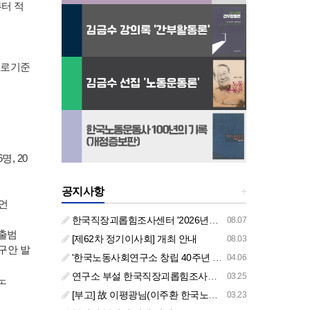
부터 적
 근로기준
, 20
공지사항
+
 언
한국직장괴롭힘조사센터 '2026년도 하반기 주요 사업 안내' (교육/컨설팅)
08.07
 출범
[제62차 정기이사회] 개최 안내
08.03
구안 발
'한국노동사회연구소 창립 40주년 기념 행사 안내'
04.06
연구소 부설 한국직장괴롭힘조사센터 '2026년도 주요 사업 안내' (교육/컨설팅)
03.25
노
[부고] 故 이평광님(이주환 한국노동사회연구소 부소장 부친상)
03.23