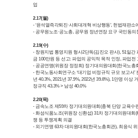
업
2.17(월)
- ‘윤석열즉각퇴진·사회대개혁 비상행동’, 헌법재판소에 윤
- 공무원노조·공노총, 공무원 정년연장 요구 국민동의
2.19(수)
- 창원지법 통영지원 형사2단독(김진오 판사), 51일간
금 100만원 등 선고: 파업의 공익적 목적 인정, 파업
- 공공연맹(위원장 정정희) 정기대의원대회(한국노총회
- 한국노동사회연구소 ‘대기업 비정규직 규모 보고서’ 분석:
년 40.3%, 2021년 37.9%, 2022년 39.8%), 1만
정규직 43.3% > 남성 40.0%
2.20(목)
- 금속노조 제59차 정기대의원대회(충북 단양 교육수련
- 화섬식품노조(위원장 신환섭) 31차 정기대의원대회
쟁 등 투쟁계획 의결
- 외기연맹 63차 대의원대회(한국노총회관), 최응식 위