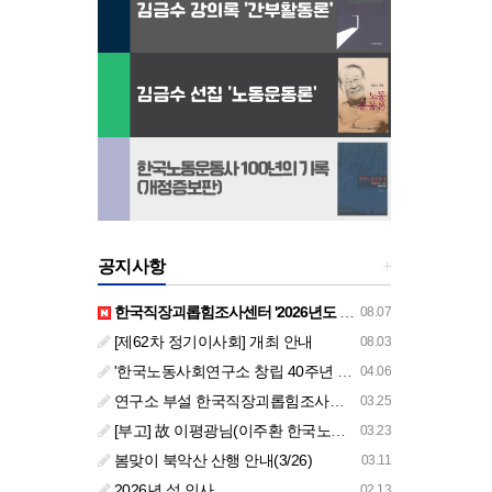
공지사항
+
한국직장괴롭힘조사센터 '2026년도 하반기 주요 사업 안내' (교육/컨설팅)
08.07
[제62차 정기이사회] 개최 안내
08.03
'한국노동사회연구소 창립 40주년 기념 행사 안내'
04.06
연구소 부설 한국직장괴롭힘조사센터 '2026년도 주요 사업 안내' (교육/컨설팅)
03.25
[부고] 故 이평광님(이주환 한국노동사회연구소 부소장 부친상)
03.23
봄맞이 북악산 산행 안내(3/26)
03.11
2026년 설 인사
02.13