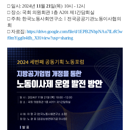
□ 일시: 2024년
11
월
21
일(목) 10시 - 12시
□ 장소: 국회 의원회관 1층 A201 제1간담회실
□ 주최: 한국노동사회연구소ㅣ전국공공기관노동이사협의
회
□ 자료집:
https://drive.google.com/file/d/1EPB2NbpNAu7lLrR5w
f0mYgg0r4tIh_XH/view?usp=sharing