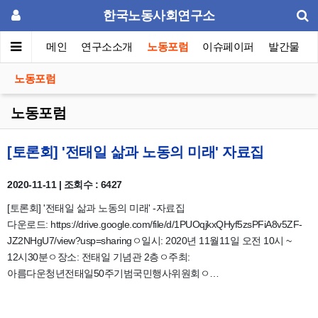
한국노동사회연구소
메인
연구소소개
노동포럼
이슈페이퍼
발간물
노동포럼
노동포럼
[토론회] '전태일 삶과 노동의 미래' 자료집
2020-11-11 | 조회수 : 6427
[토론회] '전태일 삶과 노동의 미래' -자료집
다운로드: https://drive.google.com/file/d/1PUOqjkxQHyf5zsPFiA8v5ZF-
JZ2NHgU7/view?usp=sharingㅇ일시: 2020년 11월11일 오전 10시 ~
12시30분ㅇ장소: 전태일 기념관 2층ㅇ주최:
아름다운청년전태일50주기범국민행사위원회ㅇ…