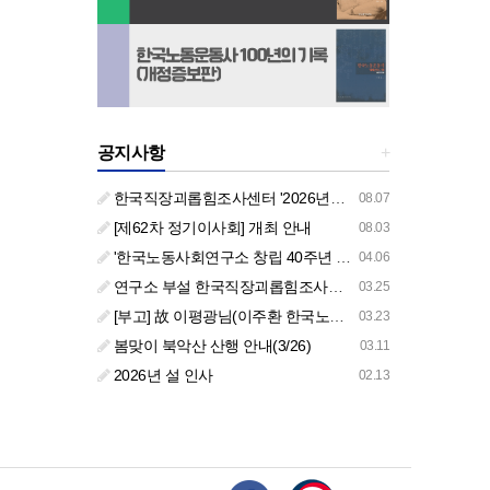
공지사항
+
한국직장괴롭힘조사센터 '2026년도 하반기 주요 사업 안내' (교육/컨설팅)
08.07
[제62차 정기이사회] 개최 안내
08.03
'한국노동사회연구소 창립 40주년 기념 행사 안내'
04.06
연구소 부설 한국직장괴롭힘조사센터 '2026년도 주요 사업 안내' (교육/컨설팅)
03.25
[부고] 故 이평광님(이주환 한국노동사회연구소 부소장 부친상)
03.23
봄맞이 북악산 산행 안내(3/26)
03.11
2026년 설 인사
02.13