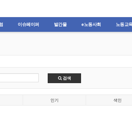
럼
이슈페이퍼
발간물
e노동사회
노동교
검색
인기
색인