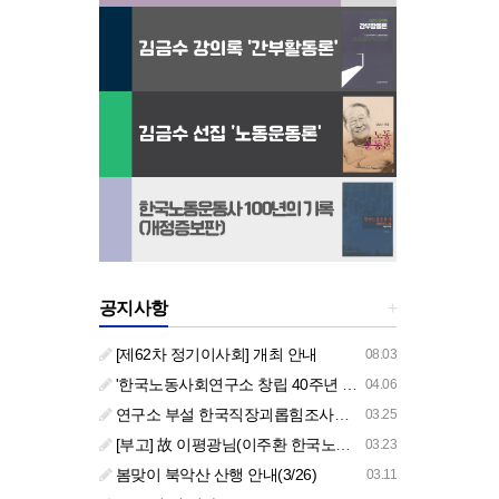
공지사항
+
[제62차 정기이사회] 개최 안내
08.03
'한국노동사회연구소 창립 40주년 기념 행사 안내'
04.06
연구소 부설 한국직장괴롭힘조사센터 '2026년도 주요 사업 안내' (교육/컨설팅)
03.25
[부고] 故 이평광님(이주환 한국노동사회연구소 부소장 부친상)
03.23
봄맞이 북악산 산행 안내(3/26)
03.11