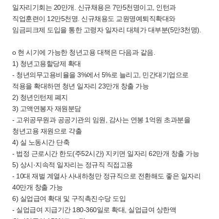
일자리기회는 20만개. 신규채용은 7만5천명이고, 인턴과
직업훈련이 12만5천명. 신규채용도 교원명예퇴직확대와
임금피크제 도입을 통한 고령자 일자리 대체가 대부분(5만3천명).
o 현 시기에 가능한 청년고용 대책은 다음과 같음.
1) 청년고용할당제 확대
- 청년의무고용비율을 3%에서 5%로 늘리고, 민간대기업으로
적용을 확대하면 청년 일자리 23만개 창출 가능
2) 청년인턴제 폐지
3) 고액연봉자 재원분담
- 고위공무원과 공공기관의 임원, 감사는 연봉 1억원 초과분을
청년고용 재원으로 갹출
4) 실 노동시간 단축
- 법정 근로시간 한도(주52시간) 지키면 일자리 62만개 창출 가능
5) 상시·지속적 일자리는 정규직 직접고용
- 10대 재벌 계열사 사내하청만 정규직으로 전환해도 좋은 일자리
40만개 창출 가능
6) 실업급여 확대 및 구직촉진수당 도입
- 실업급여 지급기간 180-360일로 확대, 실업급여 상한액