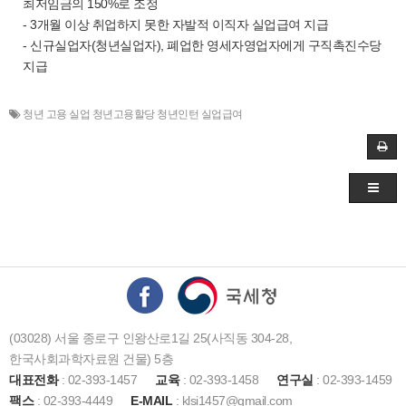
최저임금의 150%로 조정
- 3개월 이상 취업하지 못한 자발적 이직자 실업급여 지급
- 신규실업자(청년실업자), 폐업한 영세자영업자에게 구직촉진수당
지급
청년 고용 실업 청년고용할당 청년인턴 실업급여
(03028) 서울 종로구 인왕산로1길 25(사직동 304-28,
한국사회과학자료원 건물) 5층
대표전화
: 02-393-1457
교육
: 02-393-1458
연구실
: 02-393-1459
팩스
: 02-393-4449
E-MAIL
: klsi1457@gmail.com