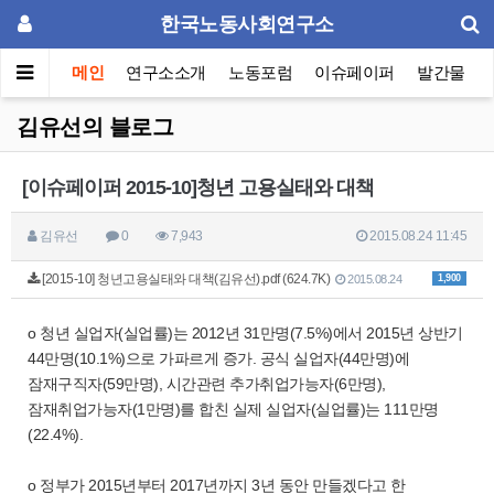
한국노동사회연구소
메인
연구소소개
노동포럼
이슈페이퍼
발간물
김유선의 블로그
[이슈페이퍼 2015-10]청년 고용실태와 대책
김유선
0
7,943
2015.08.24 11:45
[2015-10] 청년고용실태와 대책(김유선).pdf (624.7K)
1,900
2015.08.24
o 청년 실업자(실업률)는 2012년 31만명(7.5%)에서 2015년 상반기
44만명(10.1%)으로 가파르게 증가. 공식 실업자(44만명)에
잠재구직자(59만명), 시간관련 추가취업가능자(6만명),
잠재취업가능자(1만명)를 합친 실제 실업자(실업률)는 111만명
(22.4%).
o 정부가 2015년부터 2017년까지 3년 동안 만들겠다고 한