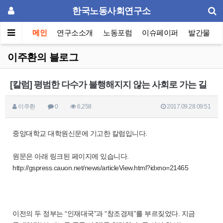
한국노동사회연구소
메인
연구소소개
노동포럼
이슈페이퍼
발간물
이주환의 블로그
[칼럼] 평범한 다수가 불행해지지 않는 사회로 가는 길
이주환
0
6,258
2017.09.28 09:51
중앙대학교 대학원신문에 기고한 칼럼입니다.
원문은 아래 링크된 페이지에 있습니다.
http://gspress.cauon.net/news/articleView.html?idxno=21465
이전의 두 정부는 “인재대국”과 “창조경제”를 부르짖었다. 지금