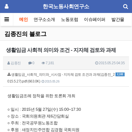
한국노동사회연구소
메인
연구소소개
노동포럼
이슈페이퍼
발간물
김종진의 블로그
생활임금 사회적 의미와 조건 - 지자체 검토와 과제
김종진
0
7,181
2015.05.25 04:35
생활임금_사회적_의미와_시사점 - 지자체 검토 조건과 과제(김종진_2
2,102
015.5.27).pdf (663.0K)
2015.05.26
생활임금조례 정착을 위한 토론회 개최
○ 일시 : 2015년 5월 27일(수) 15:00~17:30
○ 장소 : 국회의원회관 제6간담회실
○ 주최 : 전국공무원노동조합
○ 후원 : 새정치민주연합 김경협 국회의원