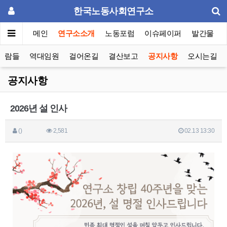
한국노동사회연구소
메인
연구소소개
노동포럼
이슈페이퍼
발간물
사람들
역대임원
걸어온길
결산보고
공지사항
오시는길
공지사항
2026년 설 인사
()
2,581
02.13 13:30