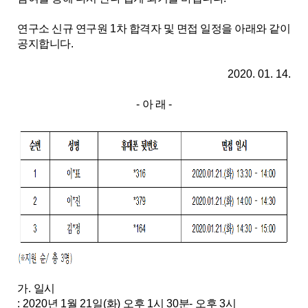
연구소 신규 연구원
1
차 합격자 및 면접 일정을 아래와 같이
공지합니다
.
2020. 01. 14.
-
아 래
-
가
.
일시
: 2020
년
1
월
21
일
(
화
)
오후
1
시
30
분
-
오후
3
시