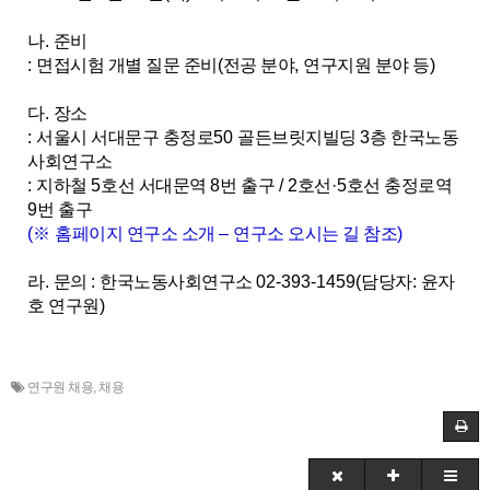
나
.
준비
:
면접시험 개별 질문 준비
(
전공 분야
,
연구지원 분야 등
)
다
.
장소
:
서울시 서대문구 충정로
50
골든브릿지빌딩
3
층 한국노동
사회연구소
:
지하철
5
호선 서대문역
8
번 출구
/ 2
호선
·5
호선 충정로역
9
번 출구
(
※
홈페이지 연구소 소개
–
연구소 오시는 길 참조
)
라
.
문의
:
한국노동사회연구소
02-393-1459(
담당자
:
윤자
호 연구원
)
연구원 채용
,
채용