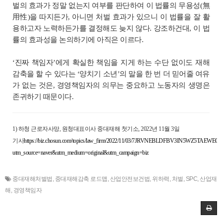
벌의 효과가 정말 없는지 여부를 판단하여 이 법률의 무용성(無
用性)을 따지든가, 아니면 처벌 효과가 있으니 이 법률을 잘 활
용하고자 노력하든가를 결정해도 늦지 않다. 강조하건대, 이 법
률의 효과성을 논의하기에 아직은 이르다.
‘진짜 책임자’에게 확실한 책임을 지게 하는 수단 없이도 재해
감축을 할 수 있다는 ‘양치기 소년’의 말을 한 번 더 믿어줄 여유
가 없는 것은, 경영책임자의 의무는 중요하고 노동자의 생명은
존귀하기 때문이다.
1
)
하청 근로자사망, 원청대표이사 중대재해 첫기소, 2022년 11월 3일
기사
https://biz.chosun.com/topics/law_firm/2022/11/03/7JRVNEBLDFBV3IN5WZ5TAEWEG4
utm_source=naver&utm_medium=original&utm_campaign=biz
중대재해처벌법
,
중대재해감축 로드맵
,
산업안전보건법
,
위하력
,
처벌
,
SPC
,
산업재
해
,
경영책임자