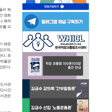
들러 뭐
간 영화
나 쾌적
위를 피
기 때문
있으며,
다. 로
 박물관
만든다.
공도서관
초단시간
도서관은