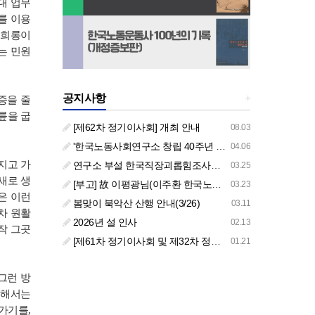
대 업무
를 이용
성희롱이
는 민원
공지사항
+
증을 줄
릎을 굽
[제62차 정기이사회] 개최 안내
08.03
'한국노동사회연구소 창립 40주년 기념 행사 안내'
04.06
지고 가
연구소 부설 한국직장괴롭힘조사센터 '2026년도 주요 사업 안내' (교육/컨설팅)
03.25
새로 생
[부고] 故 이평광님(이주환 한국노동사회연구소 부소장 부친상)
03.23
은 이런
봄맞이 북악산 산행 안내(3/26)
03.11
차 원활
2026년 설 인사
02.13
작 그곳
[제61차 정기이사회 및 제32차 정기총회 합동회의] 개최 안내
01.21
그런 방
위해서는
가기를,