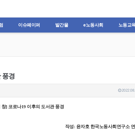
럼
이슈페이퍼
발간물
e노동사회
노동교
관 풍경
2022.08.
 창] 코로나19 이후의 도서관 풍경
작성: 윤자호 한국노동사회연구소 