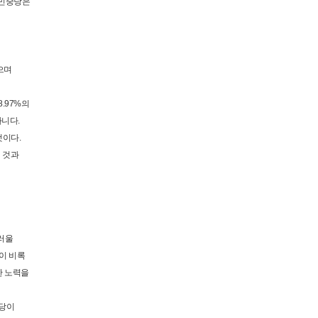
 민중당은
으며
.97%의
아니다.
것이다.
 것과
러울
들이 비록
한 노력을
정당이