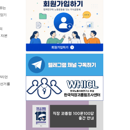
이유는
보았기
의
 자본
부리던
방선거를