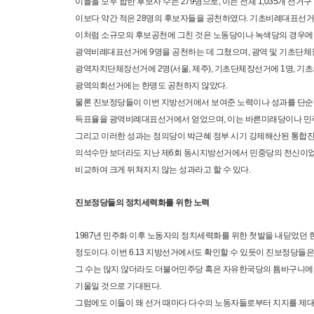
이들을 모두 합한 후보자 수는 279명으로, 이는 전체 1,035개 선거
이보다 약간 적은 28명의 후보자들을 공천하였다. 기초비례대표선거에서
이처럼 소규모의 후보공천에 그친 것은 노동당이나 녹색당의 경우에도
광역비례대표선거에 9명을 공천하는 데 그쳤으며, 광역 및 기초단
광역자치단체장선거에 2명(서울, 제주), 기초단체장선거에 1명, 
광역의회선거에는 한명도 공천하지 않았다.
물론 진보정당들이 이번 지방선거에서 보여준 노력이나 성과를 단순히
득표율을 광역비례대표선거에서 얻었으며, 이는 바른미래당이나 민주평화당
그리고 이러한 성과는 정의당이 박근혜 정부 시기 강제해산된 통합
의석수만 보더라도 지난 제6회 동시지방선거에서 민중당의 전신이었던
비교하여 크게 뒤쳐지지 않는 성과라고 할 수 있다.
진보정당들의 정치세력화를 위한 노력
1987년 민주화 이후 노동자의 정치세력화를 위한 첫발을 내딛었던
정도이다. 이번 6.13 지방선거에서도 확인할 수 있듯이 진보정당들은 지
그 수는 많지 않더라도 더불어민주당 혹은 자유한국당의 틈바구니에
기울일 것으로 기대된다.
그럼에도 이들이 왜 선거 때마다 다수의 노동자들로부터 지지를 제대