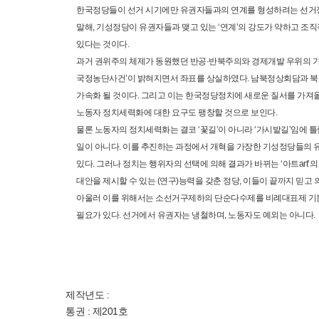
한국정당들이 선거 시기에만 유권자들과의 연계를 형성하려는 선거정당의
말해, 기성정당이 유권자들과 맺고 있는 ‘연계’의 강도가 약하고 
있다는 것이다.
과거 권위주의 체제가 동원했던 반공·반북주의와 경제개발 우위의 
국정농단사건’이 밝혀지면서 좌표를 상실하였다. 남북정상회담과 북
가속화 될 것이다. 그리고 이는 한국정당정치에 새로운 질서를 가져올 
노동자 정치세력화에 대한 요구도 팽창할 것으로 보인다.
물론 노동자의 정치세력화는 결코 ‘꽃길’이 아니라 ‘가시밭길’임에 
일이 아니다. 이를 추진하는 과정에서 개혁을 가장한 기성정당들의 
있다. 그러나 정치는 행위자의 선택에 의해 결과가 바뀌는 ‘아트art
대안을 제시할 수 있는 (연구)능력을 갖춘 정당, 이들이 끝까지 믿고 
아울러 이를 위해서는 소선거구제하의 단순다수제를 비례대표제 기본
필요가 있다. 선거에서 유권자는 냉철하며, 노동자도 예외는 아니다.
제작년도 :
통권 : 제201호