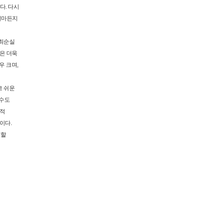
다. 다시
얼마든지
‘최순실
은 더욱
우 크며,
코 쉬운
 수도
책적
이다.
력할