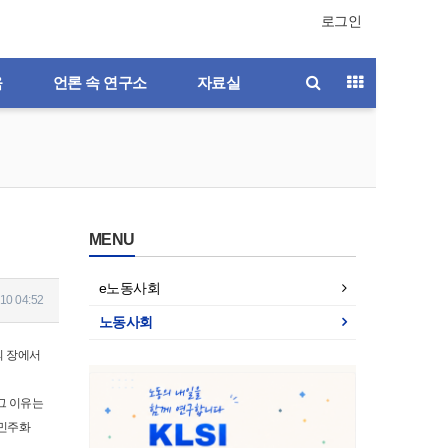
로그인
육
언론 속 연구소
자료실
MENU
e노동사회
10 04:52
노동사회
의 장에서
그 이유는
 민주화