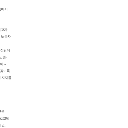
속에서
얻고자
은 노동자
성정당에
인종·
이다.
 갖도록
터 지지를
낮은
 있었던
지만,