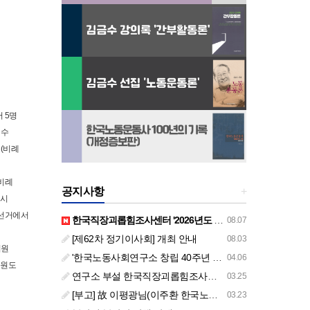
 5명
철수
(비례
(비례
공지사항
+
당시
방선거에서
한국직장괴롭힘조사센터 '2026년도 하반기 주요 사업 안내' (교육/컨설팅)
08.07
[제62차 정기이사회] 개최 안내
08.03
의원
'한국노동사회연구소 창립 40주년 기념 행사 안내'
04.06
의원도
연구소 부설 한국직장괴롭힘조사센터 '2026년도 주요 사업 안내' (교육/컨설팅)
03.25
[부고] 故 이평광님(이주환 한국노동사회연구소 부소장 부친상)
03.23