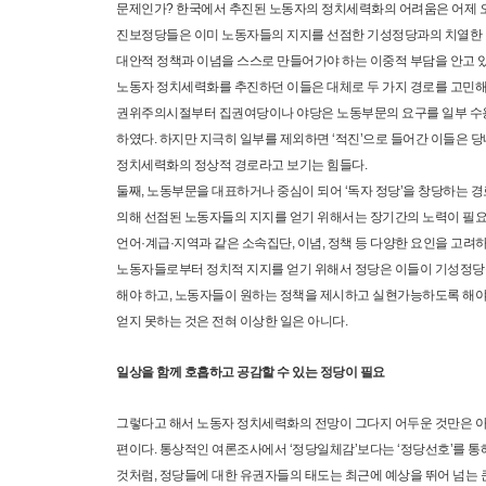
문제인가? 한국에서 추진된 노동자의 정치세력화의 어려움은 어제 오
진보정당들은 이미 노동자들의 지지를 선점한 기성정당과의 치열한 
대안적 정책과 이념을 스스로 만들어가야 하는 이중적 부담을 안고 
노동자 정치세력화를 추진하던 이들은 대체로 두 가지 경로를 고민해
권위주의시절부터 집권여당이나 야당은 노동부문의 요구를 일부 
하였다. 하지만 지극히 일부를 제외하면 ‘적진’으로 들어간 이들은 당
정치세력화의 정상적 경로라고 보기는 힘들다.
둘째, 노동부문을 대표하거나 중심이 되어 ‘독자 정당’을 창당하는 경
의해 선점된 노동자들의 지지를 얻기 위해서는 장기간의 노력이 필요
언어·계급·지역과 같은 소속집단, 이념, 정책 등 다양한 요인을 고려
노동자들로부터 정치적 지지를 얻기 위해서 정당은 이들이 기성정당을
해야 하고, 노동자들이 원하는 정책을 제시하고 실현가능하도록 해야 
얻지 못하는 것은 전혀 이상한 일은 아니다.
일상을 함께 호흡하고 공감할 수 있는 정당이 필요
그렇다고 해서 노동자 정치세력화의 전망이 그다지 어두운 것만은 
편이다. 통상적인 여론조사에서 ‘정당일체감’보다는 ‘정당선호’를 통
것처럼, 정당들에 대한 유권자들의 태도는 최근에 예상을 뛰어 넘는 큰