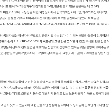
구 가운데 27.0%에 해당한다. 광역비례대표선거의 경우 정의당은 전체 17개 선거구에 30명,
도 전체 226개 선거구에 정의당은 37명, 민중당은 26명을 공천하는 데 그쳤다.
 마찬가지였다. 노동당은 이번 지방선거에서 광역의회선거에 6명, 기초의회선거에 8명,
체장선거는 물론 기초의회비례대표선거에는 아예 후보를 공천하지 않았다. 녹색당은
기초의회선거에 12명, 광역비례대표선거에 16명, 기초의회비례대표선거에는 1명을 공천하였
 공천자 또는 당선자의 규모로만 환원시킬 수는 없다. 이미 앞서 언급하였듯이 정의당은 8
이 각각 7.81%와 1.52%의 득표율에 그친 것을 고려할 때 결코 무시할 만한 것은 
진보당을 대신하여 진보진영을 대표하는 정당으로 성장하고 있다는 것을 분명히 보여주는 
 통합진보당이 3명(비례대표 3명)의 광역의원과 34명(비례 3명)의 기초의원을 당선시킨
 한국의 진보정당들이 어려운 역경 속에서도 조금씩 목소리를 키워가고 있는 모습은 감격스
역 자치self-governing의 주체로 조금씩 성장해가고 있다. 이번 선거를 통해 당선된 이
서 그동안 제대로 조명받지 못하고 대변되지 못하고 있는 노동자들의 이해를 반영하기 위
로 얻지 못하고 있는가에 대한 근본적인 성찰이 필요하다. 노동자들이 문제인가 아니면 