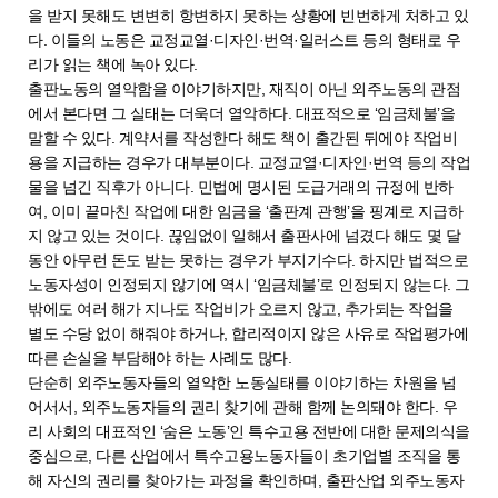
을 받지 못해도 변변히 항변하지 못하는 상황에 빈번하게 처하고 있
다. 이들의 노동은 교정교열·디자인·번역·일러스트 등의 형태로 우
리가 읽는 책에 녹아 있다.
출판노동의 열악함을 이야기하지만, 재직이 아닌 외주노동의 관점
에서 본다면 그 실태는 더욱더 열악하다. 대표적으로 ‘임금체불’을
말할 수 있다. 계약서를 작성한다 해도 책이 출간된 뒤에야 작업비
용을 지급하는 경우가 대부분이다. 교정교열·디자인·번역 등의 작업
물을 넘긴 직후가 아니다. 민법에 명시된 도급거래의 규정에 반하
여, 이미 끝마친 작업에 대한 임금을 ‘출판계 관행’을 핑계로 지급하
지 않고 있는 것이다. 끊임없이 일해서 출판사에 넘겼다 해도 몇 달
동안 아무런 돈도 받는 못하는 경우가 부지기수다. 하지만 법적으로
노동자성이 인정되지 않기에 역시 ‘임금체불’로 인정되지 않는다. 그
밖에도 여러 해가 지나도 작업비가 오르지 않고, 추가되는 작업을
별도 수당 없이 해줘야 하거나, 합리적이지 않은 사유로 작업평가에
따른 손실을 부담해야 하는 사례도 많다.
단순히 외주노동자들의 열악한 노동실태를 이야기하는 차원을 넘
어서서, 외주노동자들의 권리 찾기에 관해 함께 논의돼야 한다. 우
리 사회의 대표적인 ‘숨은 노동’인 특수고용 전반에 대한 문제의식을
중심으로, 다른 산업에서 특수고용노동자들이 초기업별 조직을 통
해 자신의 권리를 찾아가는 과정을 확인하며, 출판산업 외주노동자