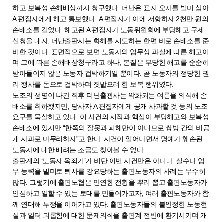
하고 보복성 손해배상까지 청구했다. 더난은 표지 오자를 빌미 삼아
A 편집자에게 해고 통보했다. A 편집자가 이에 저항하자 2천만 원의
손배소를 걸었다. 해고된 A 편집자가 노동위원회에 부당해고 구제
신청을 내자, 더난출판사는 화해를 시도하는 한편 바로 손배소를 준
비한 것이다. 표면적으로 보면 노동자의 업무상 과실에 따른 해고이
며 그에 따른 손해배상청구라고 하나, 본질은 부당한 해고를 순순히
받아들이지 않은 노동자 겁박하기일 뿐이다. 곧 노동자의 정당한 권
리 행사를 돈으로 겁박하며 짓밟으려 한 보복 행위였다.
노조의 성명이 나간 직후 더난출판사는 악화되는 여론을 의식해 손
배소를 취하했지만, 당사자 A 편집자에게 공개 사과할 것 등의 노조
요구를 묵살하고 있다. 이 사건의 시작과 핵심이 부당해고와 보복성
손배소에 있지만 “한쪽의 잘못과 피해만이 아니므로 쌍방 간의 비공
개 사과로 마무리하자”고 한다. 사건이 일어나면서 명예가 훼손된
노동자에 대한 배려는 조금도 찾아볼 수 없다.
출판계의 ‘노동자 옥죄기’가 비단 이번 사건만은 아니다. 실수나 업
무 능력을 빌미로 퇴사를 강요당하는 출판노동자의 사례는 무수히
많다. 그렇기에 출판노협은 만연한 전횡을 뿌리 뽑고 출판노동자가
안심하고 일할 수 있는 토대를 만들어가고자, 여러 출판노동자와 함
께 연대해 투쟁을 이어가고 있다. 출판노동자들의 불안정한 노동현
실과 일터 괴롭힘에 대한 문제의식을 출판계 전반에 환기시키며 개