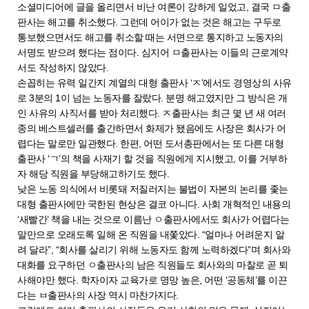
소셜미디어에 글을 올리면서 비난 여론이 강하게 일었고, 결국 ㅁ출
판사는 해고를 취소했다. 그런데 어이가 없는 것은 해고는 구두로
통보했으면서도 해고를 취소할 때는 서면으로 통지하고 노동자의
서명도 받으려 했다는 점이다. 심지어 ㅁ출판사는 이들의 근로계약
서도 작성하지 않았다.
손꼽히는 유력 일간지 계열의 대형 출판사 ‘ㅈ’에서도 경영상의 사유
로 3분의 1이 넘는 노동자를 잘랐다. 분명 해고였지만 그 방식은 개
인 사유의 사직서를 받아 처리했다. ㅈ출판사는 최근 몇 년 새 여러
종의 베스트셀러를 출간하면서 화제가 됐음에도 사장은 회사가 어
렵다는 말로만 일관했다. 한편, 어떤 도서총판에서는 또 다른 대형
출판사 ‘ㄱ’의 책을 사재기 할 것을 직원에게 지시했고, 이를 거부하
자 해당 직원을 부당해고하기도 했다.
낮은 노동 의식에서 비롯돼 저질러지는 불법이 자본의 논리를 좇는
대형 출판사에만 국한된 현상은 결코 아니다. 사회 개혁적인 내용의
‘새빨간’ 책을 내는 것으로 이름난 ㅇ출판사에서도 회사가 어렵다는
말만으로 오래도록 일해 온 직원을 내쫓았다. “얼마나 어려운지 알
려 달라”, “회사를 살리기 위해 노동자도 함께 노력하겠다”며 회사와
대화를 요구하던 ㅇ출판사의 남은 직원들도 회사와의 마찰로 곧 퇴
사해야만 했다. 학자이자 교육가로 명망 높은, 어떤 ‘공동체’를 이끈
다는 ㅂ출판사의 사장 역시 마찬가지다.