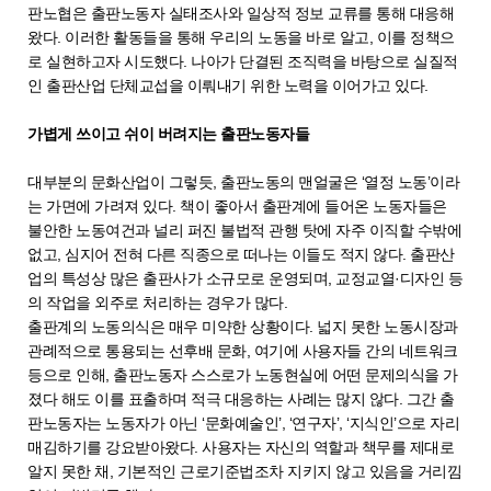
판노협은 출판노동자 실태조사와 일상적 정보 교류를 통해 대응해
왔다. 이러한 활동들을 통해 우리의 노동을 바로 알고, 이를 정책으
로 실현하고자 시도했다. 나아가 단결된 조직력을 바탕으로 실질적
인 출판산업 단체교섭을 이뤄내기 위한 노력을 이어가고 있다.
가볍게 쓰이고 쉬이 버려지는 출판노동자들
대부분의 문화산업이 그렇듯, 출판노동의 맨얼굴은 ‘열정 노동’이라
는 가면에 가려져 있다. 책이 좋아서 출판계에 들어온 노동자들은
불안한 노동여건과 널리 퍼진 불법적 관행 탓에 자주 이직할 수밖에
없고, 심지어 전혀 다른 직종으로 떠나는 이들도 적지 않다. 출판산
업의 특성상 많은 출판사가 소규모로 운영되며, 교정교열·디자인 등
의 작업을 외주로 처리하는 경우가 많다.
출판계의 노동의식은 매우 미약한 상황이다. 넓지 못한 노동시장과
관례적으로 통용되는 선후배 문화, 여기에 사용자들 간의 네트워크
등으로 인해, 출판노동자 스스로가 노동현실에 어떤 문제의식을 가
졌다 해도 이를 표출하며 적극 대응하는 사례는 많지 않다. 그간 출
판노동자는 노동자가 아닌 ‘문화예술인’, ‘연구자’, ‘지식인’으로 자리
매김하기를 강요받아왔다. 사용자는 자신의 역할과 책무를 제대로
알지 못한 채, 기본적인 근로기준법조차 지키지 않고 있음을 거리낌