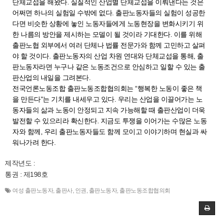
단체교섭을 해왔다. 실질적인 산업별 단체교섭을 이뤄낸다는 것은
어쩌면 하나의 실험일 수밖에 없다. 출판노동자들의 실험이 성공한
다면 비슷한 상황에 놓인 노동자들에게 노동현장을 변화시키기 위
한 나름의 방안을 제시하는 모델이 될 것이라 기대한다. 이를 위해
출판노협 외부에서 여러 단체나 법률 전문가와 함께 고민하고 살펴
야 할 것이다. 출판노동자의 산업 차원 연대와 단체교섭을 통해, 출
판노동자라면 누구나 같은 노동조건으로 안심하고 일할 수 있는 출
판산업의 내일을 그려본다.
전국언론노동조합 출판노동조합협의회는 “행복한 노동이 좋은 책
을 만든다”는 기치를 내세우고 있다. 우리는 산업을 이끌어가는 노
동자들의 삶과 노동이 안정되고 지속 가능해할 때 출판산업이 더욱
발전할 수 있으리라 확신한다. 지금도 투쟁을 이어가는 수많은 노동
자와 함께, 우리 출판노동자들도 함께 모이고 이야기하며 현실과 싸
워나가려 한다.
제작년도 :
통권 : 제198호
여성 출판노동자
,
출판사
,
인권
,
출판노동자
,
출판노동조합협의회