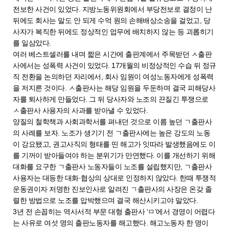
전보한 사건이 있었다. 지방노동위원회에서 부당전보로 결정이 난
뒤에도 회사는 말도 안 되게 수억 원의 손해배상소송을 걸었고, 당
사자가 복직한 뒤에도 정상적인 업무에 배치하지 않는 등 괴롭히기
를 일삼았다.
여러 베스트셀러를 내며 짧은 시간에 출판계에서 주목받던 ㅅ출판
사에서는 성폭력 사건이 있었다. 17개월의 비정상적인 수습 뒤 정규
직 전환을 논의하던 자리에서, 회사 임원이 여성노동자에게 성폭력
을 저지른 것이다. ㅅ출판사는 해당 임원을 두둔하며 결국 피해당사
자를 퇴사하게 만들었다. 그 뒤 당사자와 노조의 끈질긴 투쟁으로
ㅅ출판사 사용자의 사과를 받아낼 수 있었다.
양질의 철학책과 사회과학서를 펴내던 것으로 이름 높던 ㄱ출판사
의 사례를 보자. 노조가 생기기 전 ㄱ출판사에는 높은 강도의 노동
이 강요됐고, 권고사직의 형태를 띤 해고가 잇따라 발생했음에도 이
를 기꺼이 받아들여야 하는 분위기가 만연했다. 이를 개선하기 위해
대화를 요구한 ㄱ출판사 노동자들이 노조를 설립했지만, ㄱ출판사
사용자는 대등한 대화·협상의 상대로 인정하지 않았다. 한때 투쟁적
운동권이자 저명한 진보인사로 알려진 ㄱ출판사의 사장은 온갖 졸
렬한 방법으로 노조를 압박했으며 결국 해산시키고야 말았다.
3년 전 손꼽히는 역사서적 부문 대형 출판사 ‘ㅁ’에서 경영이 어렵다
는 사유로 여섯 명의 출판노동자를 해고했다. 해고노동자 한 명이