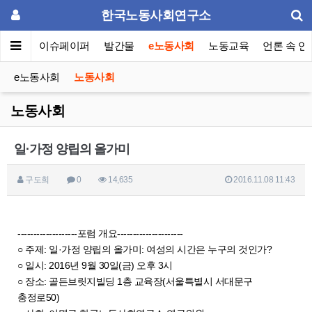
한국노동사회연구소
동포럼
이슈페이퍼
발간물
e노동사회
노동교육
언론 속 연
e노동사회
노동사회
노동사회
일·가정 양립의 올가미
구도희
0
14,635
2016.11.08 11:43
-------------------포럼 개요---------------------
○ 주제: 일·가정 양립의 올가미: 여성의 시간은 누구의 것인가?
○ 일시: 2016년 9월 30일(금) 오후 3시
○ 장소: 골든브릿지빌딩 1층 교육장(서울특별시 서대문구
충정로50)