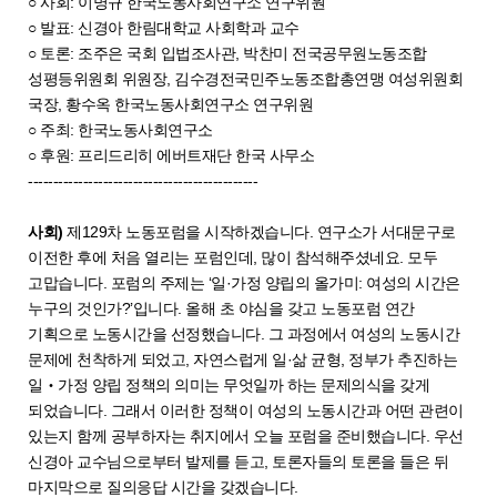
○ 사회: 이명규 한국노동사회연구소 연구위원
○ 발표: 신경아 한림대학교 사회학과 교수
○ 토론: 조주은 국회 입법조사관, 박찬미 전국공무원노동조합
성평등위원회 위원장, 김수경전국민주노동조합총연맹 여성위원회
국장, 황수옥 한국노동사회연구소 연구위원
○ 주최: 한국노동사회연구소
○ 후원: 프리드리히 에버트재단 한국 사무소
----------------------------------------------
사회)
제129차 노동포럼을 시작하겠습니다. 연구소가 서대문구로
이전한 후에 처음 열리는 포럼인데, 많이 참석해주셨네요. 모두
고맙습니다. 포럼의 주제는 ‘일·가정 양립의 올가미: 여성의 시간은
누구의 것인가?’입니다. 올해 초 야심을 갖고 노동포럼 연간
기획으로 노동시간을 선정했습니다. 그 과정에서 여성의 노동시간
문제에 천착하게 되었고, 자연스럽게 일·삶 균형, 정부가 추진하는
일‧가정 양립 정책의 의미는 무엇일까 하는 문제의식을 갖게
되었습니다. 그래서 이러한 정책이 여성의 노동시간과 어떤 관련이
있는지 함께 공부하자는 취지에서 오늘 포럼을 준비했습니다. 우선
신경아 교수님으로부터 발제를 듣고, 토론자들의 토론을 들은 뒤
마지막으로 질의응답 시간을 갖겠습니다.