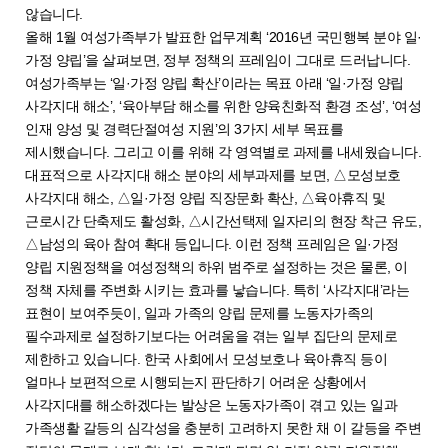
않습니다.
올해 1월 여성가족부가 발표한 업무계획 ‘2016년 국민행복 분야 일·
가정 양립’을 살펴보면, 정부 정책의 프레임이 그대로 드러납니다.
여성가족부는 ‘일·가정 양립 확산’이라는 목표 아래 ‘일·가정 양립
사각지대 해소’, ‘육아부담 해소를 위한 양육친화적 환경 조성’, ‘여성
인재 양성 및 경력단절여성 지원’의 3가지 세부 목표를
제시했습니다. 그리고 이를 위해 각 영역별로 과제를 내세웠습니다.
대표적으로 사각지대 해소 분야의 세부과제를 보면, △모성보호
사각지대 해소, △일·가정 양립 직장문화 확산, △육아휴직 및
근로시간 단축제도 활성화, △시간선택제 일자리의 현장 착근 유도,
△남성의 육아 참여 확대 등입니다. 이런 정책 프레임은 일·가정
양립 지원정책을 여성정책의 하위 범주로 설정하는 것은 물론, 이
정책 자체를 주변화 시키는 효과를 낳습니다. 특히 ‘사각지대’라는
표현이 보여주듯이, 일과 가족의 양립 문제를 노동자가족의
필수과제로 설정하기보다는 어려움을 겪는 일부 집단의 문제로
제한하고 있습니다. 한국 사회에서 모성보호나 육아휴직 등이
얼마나 보편적으로 시행되는지 판단하기 어려운 상황에서
사각지대를 해소하겠다는 발상은 노동자가족이 겪고 있는 일과
가족생활 갈등의 심각성을 충분히 고려하지 못한 채 이 갈등을 주변