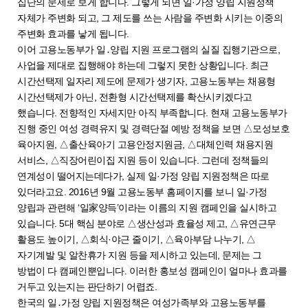
집단의 문제로 보게 합니다. 그렇게 되면 일·가정 양립 지원정책
자체가 주변화 되고, 그 제도를 쓰는 사람을 주변화 시키는 이중의
주변화 효과를 낳게 됩니다.
이어 고용노동부가 일․양립 지원 프로그램의 실질 집행기관으로,
사업을 제대로 집행해야 하는데 그렇지 못한 상황입니다. 최근
시간선택제 일자리 제도에 문제가 생기자, 고용노동부는 채용형
시간선택제가 아닌, 전환형 시간선택제를 확산시키겠다고
했습니다. 전향적인 자세지만 아직 부족합니다. 현재 고용노동부가
진행 중인 여성 경력유지 및 경력단절 예방 정책을 보면 △모성보호
육아지원, △출산육아기 고용안정지원금, △대체인력 채용지원
서비스, △직장어린이집 지원 등이 있습니다. 그런데 정책들의
연계성이 떨어지는데다가, 실제 일·가정 양립 지원정책은 따로
있더라고요. 2016년 9월 고용노동부 홈페이지를 보니 일·가정
양립과 관련해 ‘일家양득’이라는 이름의 지원 캠페인을 실시하고
있습니다. 5대 핵심 분야로 △생산성과 효율성 제고, △유연근무
활용도 높이기, △회식·야근 줄이기, △육아부담 나누기, △
자기계발 및 알찬휴가 지원 등을 제시하고 있는데, 문제는 그
방법이 다 캠페인뿐입니다. 이러한 홍보성 캠페인이 얼마나 효과를
거두고 있는지는 판단하기 어렵죠.
한국의 일․가정 양립 지원정책은 여성가족부와 고용노동부를