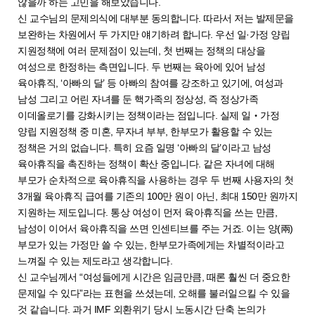
않을까 하는 고민을 해보았습니다.
신 교수님의 문제의식에 대부분 동의합니다. 따라서 저는 발제문을
보완하는 차원에서 두 가지만 얘기하려 합니다. 우선 일·가정 양립
지원정책에 여러 문제점이 있는데, 첫 번째는 정책의 대상을
여성으로 한정하는 측면입니다. 두 번째는 육아에 있어 남성
육아휴직, ‘아빠의 달’ 등 아빠의 참여를 강조하고 있기에, 여성과
남성 그리고 어린 자녀를 둔 핵가족의 정상성, 즉 정상가족
이데올로기를 강화시키는 정책이라는 점입니다. 실제 일‧가정
양립 지원정책 중 미혼, 무자녀 부부, 한부모가 활용할 수 있는
정책은 거의 없습니다. 특히 요즘 일명 ‘아빠의 달’이라고 남성
육아휴직을 촉진하는 정책이 확산 중입니다. 같은 자녀에 대해
부모가 순차적으로 육아휴직을 사용하는 경우 두 번째 사용자의 첫
3개월 육아휴직 급여를 기존의 100만 원이 아닌, 최대 150만 원까지
지원하는 제도입니다. 통상 여성이 먼저 육아휴직을 쓰는 만큼,
남성이 이어서 육아휴직을 쓰면 인센티브를 주는 거죠. 이는 양(兩)
부모가 있는 가정만 쓸 수 있는, 한부모가족에게는 차별적이라고
느껴질 수 있는 제도라고 생각합니다.
신 교수님께서 “여성들에게 시간은 임금만큼, 때론 훨씬 더 중요한
문제일 수 있다”라는 표현을 쓰셨는데, 오해를 불러일으킬 수 있을
것 같습니다. 과거 IMF 외환위기 당시 노동시간 단축 논의가