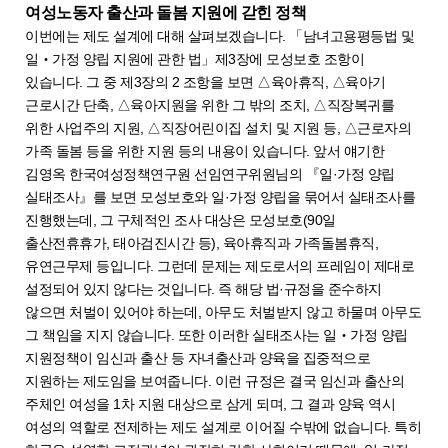
여성노동자 출산과 돌봄 지원에 갇힌 정책
이번에는 제도 설계에 대해 살펴보겠습니다. 「남녀고용평등법 및
일‧가정 양립 지원에 관한 법」제3장에 모성보호 조항이
있습니다. 그 중 제3장의 2 조항을 보면 △육아휴직, △육아기
근로시간 단축, △육아지원을 위한 그 밖의 조치, △직장복귀를
위한 사업주의 지원, △직장어린이집 설치 및 지원 등, △근로자의
가족 돌봄 등을 위한 지원 등의 내용이 있습니다. 앞서 얘기한
김영옥 한국여성정책연구원 선임연구위원님의 『일·가정 양립
실태조사』를 보면 모성보호와 일·가정 양립을 묶어서 실태조사를
진행했는데, 그 구체적인 조사 대상은 모성보호(90일
출산전휴휴가, 태아검진시간 등), 육아휴직과 가족돌봄휴직,
유연근무제 등입니다. 그런데 문제는 제도로서의 프레임이 제대로
설정되어 있지 않다는 것입니다. 즉 해당 법·규정을 준수하지
않으면 처벌이 있어야 하는데, 아무도 처벌받지 않고 하물며 아무도
그 책임을 지지 않습니다. 또한 이러한 실태조사는 일‧가정 양립
지원정책이 임신과 출산 등 자녀출산과 양육을 집중적으로
지원하는 제도임을 보여줍니다. 이런 규정은 결국 임신과 출산의
주체인 여성을 1차 지원 대상으로 삼게 되며, 그 결과 양육 역시
여성의 역할로 전제하는 제도 설계로 이어질 수밖에 없습니다. 특히