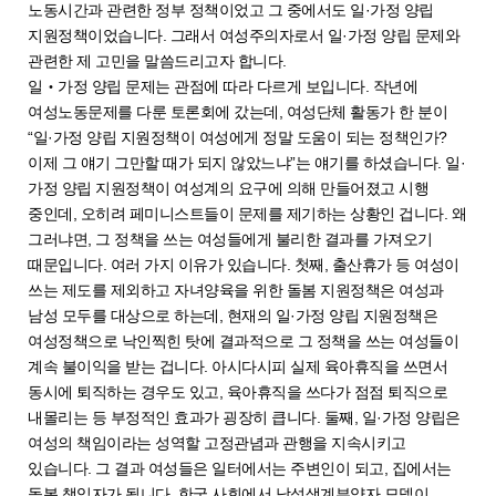
노동시간과 관련한 정부 정책이었고 그 중에서도 일·가정 양립
지원정책이었습니다. 그래서 여성주의자로서 일·가정 양립 문제와
관련한 제 고민을 말씀드리고자 합니다.
일‧가정 양립 문제는 관점에 따라 다르게 보입니다. 작년에
여성노동문제를 다룬 토론회에 갔는데, 여성단체 활동가 한 분이
“일·가정 양립 지원정책이 여성에게 정말 도움이 되는 정책인가?
이제 그 얘기 그만할 때가 되지 않았느냐”는 얘기를 하셨습니다. 일·
가정 양립 지원정책이 여성계의 요구에 의해 만들어졌고 시행
중인데, 오히려 페미니스트들이 문제를 제기하는 상황인 겁니다. 왜
그러냐면, 그 정책을 쓰는 여성들에게 불리한 결과를 가져오기
때문입니다. 여러 가지 이유가 있습니다. 첫째, 출산휴가 등 여성이
쓰는 제도를 제외하고 자녀양육을 위한 돌봄 지원정책은 여성과
남성 모두를 대상으로 하는데, 현재의 일·가정 양립 지원정책은
여성정책으로 낙인찍힌 탓에 결과적으로 그 정책을 쓰는 여성들이
계속 불이익을 받는 겁니다. 아시다시피 실제 육아휴직을 쓰면서
동시에 퇴직하는 경우도 있고, 육아휴직을 쓰다가 점점 퇴직으로
내몰리는 등 부정적인 효과가 굉장히 큽니다. 둘째, 일·가정 양립은
여성의 책임이라는 성역할 고정관념과 관행을 지속시키고
있습니다. 그 결과 여성들은 일터에서는 주변인이 되고, 집에서는
돌봄 책임자가 됩니다. 한국 사회에서 남성생계부양자 모델이