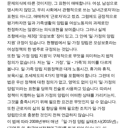
문제의식에 따른 것이지만, 그 표현이 애매합니다. 여성, 남성으로
명시하지 않았고, 우리 사회에서 관행적으로 쓰는 ‘남녀근로자’라는
표현도 아니고, 애매하게 ‘근로자’라고 썼죠. 그럼에도 긍정적으로
평가하자면 일과 가족생활의 양립을 여성노동자의 과제로만
한정하지는 않겠다는 의식표현을 보여줍니다. 그러나 실제
조항에서는 제3장 ‘모성보호’ 장이 있고, 그 안에 ‘일·가정의 양립
지원’ 규정이 있습니다. 현행법에서 일·가정 양립은 모성보호라는
여성정책의 한 범주로 규정되는 것입니다.
또한 ‘일·가정 양립 지원’이 구체적으로 무엇을 의미하는지 법적
정의가 없습니다. 저는 ‘일‧ 가정’, ‘일‧가족’의 의미를 다르게
봅니다. 일·가족 양립 지원정책은 대개 노동시간, 휴가와 휴직,
보육시설, 조세제도의 4가지 영역을 포함해야 합니다. 그런데 이
법은 우선 정책에 대한 정의가 없고, 영역도 없이 단지 ‘일·가정의
양립’이라는 표현을 당위적 진술로 사용하고 있습니다. 따라서
정책이 지향하는 일과 가정의 양립이 어떠한 상태를 가리키는지,
그것을 충족시키기 위해 필요한 요건은 무엇인지 알 수 없습니다.
또한 근로자의 삶의 질 향상을 위해 필요한 조치가 일·가정
양립만으로 충분한 것인지 전혀 언급하지 않습니다.
이 법에 따라 2008년부터 매년 『일·가정 양립 실태조사(2015년)』
(김영옥 외, 한국여성정책연구원)를 하게 되어 있습니다. 이