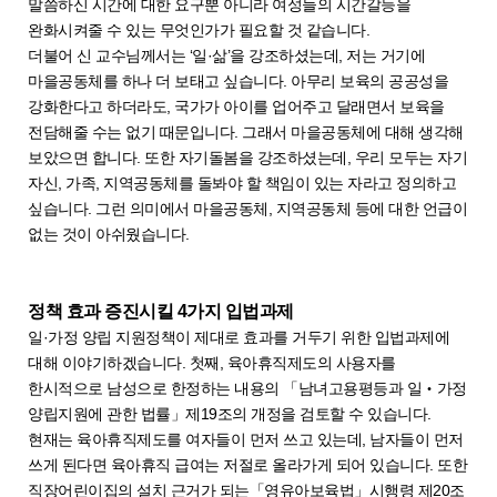
말씀하신 시간에 대한 요구뿐 아니라 여성들의 시간갈등을
완화시켜줄 수 있는 무엇인가가 필요할 것 같습니다.
더불어 신 교수님께서는 ‘일·삶’을 강조하셨는데, 저는 거기에
마을공동체를 하나 더 보태고 싶습니다. 아무리 보육의 공공성을
강화한다고 하더라도, 국가가 아이를 업어주고 달래면서 보육을
전담해줄 수는 없기 때문입니다. 그래서 마을공동체에 대해 생각해
보았으면 합니다. 또한 자기돌봄을 강조하셨는데, 우리 모두는 자기
자신, 가족, 지역공동체를 돌봐야 할 책임이 있는 자라고 정의하고
싶습니다. 그런 의미에서 마을공동체, 지역공동체 등에 대한 언급이
없는 것이 아쉬웠습니다.
정책 효과 증진시킬 4가지 입법과제
일·가정 양립 지원정책이 제대로 효과를 거두기 위한 입법과제에
대해 이야기하겠습니다. 첫째, 육아휴직제도의 사용자를
한시적으로 남성으로 한정하는 내용의 「남녀고용평등과 일‧가정
양립지원에 관한 법률」제19조의 개정을 검토할 수 있습니다.
현재는 육아휴직제도를 여자들이 먼저 쓰고 있는데, 남자들이 먼저
쓰게 된다면 육아휴직 급여는 저절로 올라가게 되어 있습니다. 또한
직장어린이집의 설치 근거가 되는「영유아보육법」시행령 제20조