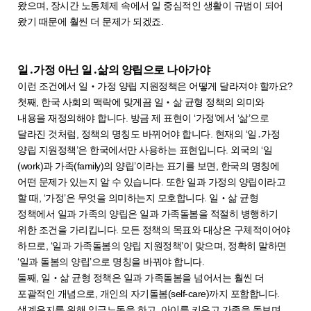
왔으며, 장시간 노동체제 속에서 일 중심적인 생활이 규범이 되어
왔기 때문에 훨씬 더 문제가 되겠죠.
일․가정 아닌 일․삶의 양립으로 나아가야
이런 조건에서 일‧가정 양립 지원정책은 어떻게 달라져야 할까요?
첫째, 한국 사회의 맥락에 맞게끔 일‧삶 균형 정책의 의미와
내용을 재정의해야 합니다. 방금 제 표현이 ‘가정’에서 ‘삶’으로
달라진 것처럼, 정책의 명칭도 바뀌어야 합니다. 현재의 ‘일․가정
양립 지원정책’은 한국에서만 사용하는 표현입니다. 외국의 ‘일
(work)과 가족(family)의 양립’이라는 표기를 보면, 한국의 명칭에
어떤 문제가 있는지 알 수 있습니다. 또한 일과 가정의 양립이라고
할 때, ‘가정’은 무엇을 의미하는지 모호합니다. 일‧삶 균형
정책에서 일과 가족의 양립은 일과 가족돌봄을 적절히 병행하기
위한 조건을 가리킵니다. 모든 정책의 목표와 대상은 구체적이어야
하므로, ‘일과 가족돌봄의 양립 지원정책’이 맞으며, 정확히 말하면
‘일과 돌봄의 양립’으로 명칭을 바꿔야 합니다.
둘째, 일‧삶 균형 정책은 일과 가족돌봄을 넘어서는 훨씬 더
포괄적인 개념으로, 개인의 자기돌봄(self-care)까지 포함합니다.
생계유지를 위해 임금노동을 하고, 아이를 키우고 가족을 돌보며,