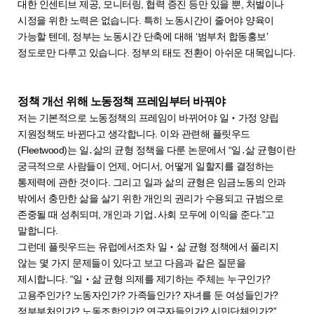
대한 인센티브 제공, 모니터링, 협력 증진 등만 있을 뿐, 처벌이나
시정을 위한 노력은 없습니다. 특히 노동시간이 줄어야 양육이
가능할 텐데, 정부는 노동시간 단축에 대해 ‘범부처 합동홍보’
정도로만 다루고 있습니다. 정부의 태도 전환이 아쉬운 대목입니다.
정책 개선 위해 노동정책 프레임부터 바꿔야
저는 기본적으로 노동정책의 프레임이 바뀌어야 일‧가정 양립
지원정책도 바뀐다고 생각합니다. 이와 관련해 플릿우드
(Fleetwood)는 일․삶의 균형 정책을 다룬 논문에서 “일․삶 균형이란
궁극적으로 사람들이 언제, 어디서, 어떻게 일할지를 결정하는
통제력에 관한 것이다. 그리고 일과 삶의 균형은 임금노동의 안과
밖에서 충만한 삶을 살기 위한 개인의 권리가 수용되고 규범으로
존중될 때 성취되며, 개인과 기업․사회 모두에 이익을 준다.”고
말합니다.
그런데 플릿우드는 유럽에서조차 일‧삶 균형 정책에서 풀리지
않는 몇 가지 문제들이 있다고 보고 다음과 같은 질문을
제시합니다. “일‧삶 균형 의제를 제기하는 주체는 누구인가?
고용주인가? 노동자인가? 가족들인가? 자녀를 둔 여성들인가?
정부부처인가? 노동조합인가? 연구자들인가? 시민단체인가?”