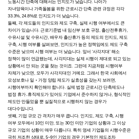
노동시간 단축에 대해서는 인지도가 낮습니다. 나아가
자녀양육이나 가족돌봄을 위한 근로시간 단축 관련 규정은 각각
33.3%, 24.8%로 인지도가 더 낮습니다.
둘째, 각 제도들의 인지도와 제도 구축, 실제 시행 여부에서도 큰
차이가 있습니다. 근로기준법 내 임산부 보호 규정, 출산전후휴가,
수유시설 및 수유시간, 배우자 출산휴가 등의 제도의 인지도, 제도
구축, 시행 여부를 살펴보면, 인지도가 높은 정책임에도 제도 구축
수준은 낮으며 시행 여부는 더 낮습니다. 앞서 ‘사각지대’ 해소
정책이 많이 언급됐는데, 사각지대는 실제 시행이 제대로 되고 있는
상황에서 안 되는 곳을 찾는 것이죠. 그런데 지금처럼 시행여부
자체가 낮으면, 모두가 사각지대인 거예요. 그래서 한국 사회에서
모성보호나 일‧가정 양립 제도가 실효성을 갖는지 보려면,
시행여부까지 확인해야 합니다. 실제 법정 근로시간 단축제도나
법정 휴가․휴직제도가 있어도 기업에서 준수하지 않거나, 형식적인
제도만 만들었을 뿐 실질적으로 시행하지 않는 경우가
대다수입니다.
셋째, 기업 규모 간 격차가 매우 큽니다. 인지도, 제도 구축, 시행
여부 모두에서 10인 미만, 또는 30인 미만 기업의 상황과 그 이상
규모 기업의 상황이 매우 다릅니다. 특히 영세 기업들의 시행수준은
극히 저조한 상태로, 5~9인 기업의 경우 기본적인 제도조차