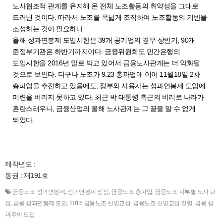
노사협조적 관계를 유지해 온 전체 노조활동의 취약성을 그대로
드러낸 것이다. 따라서 노조를 폭넓게 조직하여 노조활동의 기반을
조성하는 것이 필요하다.
올해 성과연봉제 도입시한은 39개 공기업의 경우 상반기, 90개
준정부기관은 하반기까지이다. 금융위원회도 민간은행의
도입시한을 2016년 말로 박고 있어서 금융노사관계는 더 악화될
것으로 보인다. 더구나 노조가 9.23 총파업에 이어 11월18일 2차
총파업을 추진하고 있음에도, 정부와 사용자는 성과연봉제 도입에
미련을 버리지 못하고 있다. 최근 박 대통령 측근의 비리로 나라가
혼란스러우니, 금융산업의 올해 노사관계는 그 끝을 알 수 없게
되었다.
제작년도 :
통권 : 제191호
금융노조 성과연봉제
,
성과연봉제 쟁점
,
금융노조 총파업
,
금융노조 지부별 노사 교
섭
,
금융 성과연봉제 도입
,
2016 금융노조 산별교섭
,
금융노조 산별교섭 결렬
,
금융 성
과주의 도입