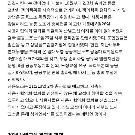
집결시킨다는 것이었다. 더불어 10월부터 2, 3차 총파업 등을
포함한 쟁의행위를 지속적으로 전개하며, 쟁의행위 절차와 시기 및
방법은 금융노조 위원장에게 위임한다고 했다. 사용자들은
맞불이라도 놓듯 노조가 총파업을 예고한 가운데 8월26일
사용자협의회 탈퇴를 의결하여 산별교섭 여지를 아예 없애버렸다.
결국 금융노조는 9월23일 하루 총파업을 단행하였으며, 조합원들은
일손을 놓고 상암월드컵경기장에 집결하였다. 한편, 지난해부터
연대투쟁을 모색해 온 양대노총 공공부문노조 공동대책위원회도
8월18일 대표자회의를 갖고, 투쟁 준비사항 공유와 법률지원단
운영, 9월 공동투쟁계획 논의, 노정교섭 요구, 국회토론회 등을
실시하였으며, 공공부문 연속 총파업에 나서는 등 총력 투쟁에
진력했다.
금융노조는 11월18일 2차 총파업을 예고하고, 사측의
사용자협의회 탈퇴를 인정하지 않은 채 교섭에 참여할 것을 계속
요구하고 있으나, 사용자들은 사용자협의회 탈퇴로 산별교섭이
의미가 없다고 주장하고 있다. 산별교섭이 아니라 지부별 노사
교섭을 통해 성과연봉제를 도입하겠다는 계략인 것이다.
2016 산별교섭 결과와 과제