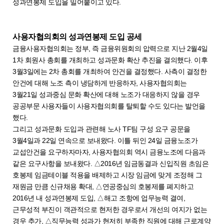
성과연봉제 도입을 밀어붙이고 있다.
사용자협의회의 성과연봉제 도입 공세
금융사용자협의회는 정부, 즉 금융위원회의 압력으로 지난 2월4일
1차 회원사 총회를 개최하고 성과문화 확산 추진을 결의했다. 이후
3월3일에는 2차 총회를 개최하여 안건을 결정했다. 사측이 결정한
안건에 대해 노조 측이 냉담하게 반응하자, 사용자협의회는
3월21일 성과중심 문화 확산에 대해 노조가 대응하지 않을 경우
공공부문 사용자들이 사용자협의회를 탈퇴할 수도 있다는 발언을
했다.
그리고 성과문화 도입과 관련해 노사 TF팀 구성 요구 공문을
3월4일과 22일 연속으로 보내왔다. 이틀 뒤인 24일 금융노조가
교섭안건을 요구하자마자, 사용자협의회 역시 금융노조에 다음과
같은 요구사항을 보내왔다. △2016년 임금동결과 신입직원 초임은
호봉제 임금테이블 적용을 배제하고 시장 임금에 맞게 조정해 그
재원금 만큼 신규채용 확대, △연공중심의 호봉제를 폐지하고
2016년 내 성과연봉제 도입, △해고 조항에 업무능력 결여,
근무성적 부진이 객관적으로 현저한 경우로서 개선의 여지가 없는
경우 추가, △직무능력 성과가 현저히 부족한 직원에 대해 근로계약