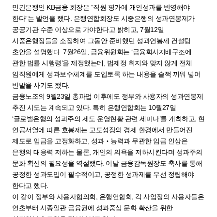
민간은행인 KB금융 회장은 “직원 평가에 개인성과를 반영해야
한다”는 발언을 했다. 은행연합회장도 시중은행의 성과연봉제가
공공기관 수준 이상으로 가야한다고 밝히고, 7월12일
시중은행장들을 소집하여 그동안 준비했던 성과연봉제 컨설팅
초안을 설명했다. 7월26일, 금융위원회는 ‘금융회사지배구조에
관한 법률 시행령’을 제정했는데, 법제정 취지와 맞지 않게 전체
임직원에게 성과보수체계를 도입토록 하는 내용을 슬쩍 끼워 넣어
반발을 사기도 했다.
금융노조의 9월23일 총파업 이후에도 정부와 사용자의 성과연봉제
추진 시도는 계속되고 있다. 특히 은행연합회는 10월27일
‘글로벌은행의 성과주의 제도 운영현황 관련 세미나’를 개최하고, 현
연공서열에 따른 호봉제는 고도성장의 경제 환경에서 만들어진
제도로 임금을 고정화하고, 성과‧능력과 무관한 임금 인상은
은행의 대응력 저하는 물론, 개인의 의욕을 저하시킨다며 성과주의
문화 확산의 필요성을 역설했다. 이날 금융감독원장도 축사를 통해
공정한 성과도입이 필수적이고, 공정한 성과제를 우선 정립해야
한다고 했다.
이 같이 정부와 사용자협의회, 은행연합회, 각 사업장의 사용자들은
연초부터 시종일관 금융권에 성과중심 문화 확산을 위한