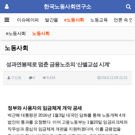
한국노동사회연구소
동포럼
이슈페이퍼
발간물
e노동사회
노동교육
언론 속 연
e노동사회
노동사회
노동사회
성과연봉제로 멈춘 금융노조의 '산별교섭 시계'
구도희
0
9,424
2016.11.08 11:31
정부와 사용자의 임금체계 개악 공세
박근혜 대통령은 2016년 1월3일 대국민 담화를 통해 노동개혁 4개
법안의 통과를 요청했다. 이어 고용노동부는 1월20일 임금피크제와
직무성과 중심의 임금체계 개편을 지원하겠다며, 이를 금융업을