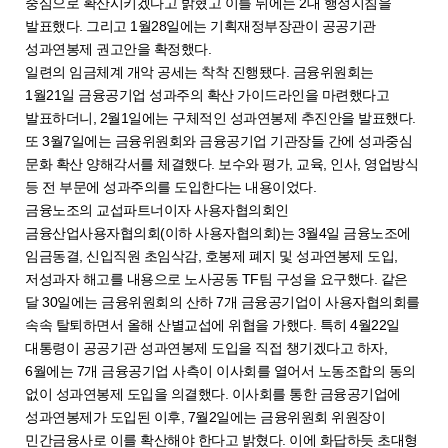
중심으로 확산시키겠다고 밝혔고 이틀 뒤에는 2대 행정지침을
발표했다. 그리고 1월28일에는 기획재정부장관이 공공기관
성과연봉제 권고안을 확정했다.
일련의 임금체계 개악 공세는 착착 진행됐다. 금융위원회는
1월21일 금융공기업 성과주의 확산 가이드라인을 마련했다고
발표하더니, 2월1일에는 구체적인 성과연봉제 추진안을 발표했다.
또 3월7일에는 금융위원회와 금융공기업 기관장들 간에 성과중심
문화 확산 양해각서를 체결했다. 보수와 평가, 교육, 인사, 영업방식
등 전 부문에 성과주의를 도입한다는 내용이었다.
금융노조의 교섭파트너이자 사용자협의회인
금융산업사용자협의회(이하 사용자협의회)는 3월4일 금융노조에
임금동결, 신입직원 초임삭감, 호봉제 폐지 및 성과연봉제 도입,
저성과자 해고를 내용으로 노사공동 TF팀 구성을 요구했다. 같은
달 30일에는 금융위원회의 산하 7개 금융공기업이 사용자협의회를
속속 탈퇴하면서 올해 산별교섭에 위협을 가했다. 특히 4월22일
대통령이 공공기관 성과연봉제 도입을 직접 챙기겠다고 하자,
6월에는 7개 금융공기업 사측이 이사회를 열어서 노동조합의 동의
없이 성과연봉제 도입을 의결했다. 이사회를 통한 금융공기업에
성과연봉제가 도입된 이후, 7월2일에는 금융위원회 위원장이
민간금융사로 이를 확산해야 한다고 밝혔다. 이에 화답하듯 초대형