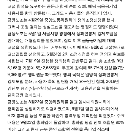
교섭 참석을 요구하는 공문과 함께 순회 집회, 해당 금융공기업
사용자를 항의 방문했다. 그래도 사용자들의 움직임이 없자,
금융노조는 4월29일 중앙노동위원회에 쟁의조정신청을 했다.
그러나 조정 결과는 성실교섭을 권고하는 행정지도 명령이었다.
금융노조는 5월1일 서울시청 광장에서 성과연봉제 강제도입을
반대하는 대형집회를 열었으며, 집회 이후 금융공기업에 대해
교섭을 요청했으나 다시 거부당했다. 이에 따라 6월8일 교섭해태로
교섭결렬을 선언하고, 6월24일 2차 조정신청을 하여 쟁의권 확보를
마련했다. 7월19일 진행한 쟁의행위 찬반투표 결과, 총 조합원 9만
5,168명 가운데 8만 2,633명이 투표에 참여해 95.7%의 찬성률(7만
9,068명)로 쟁의권을 확보했다. 쟁의 목적은 일방적 성과연봉제
강제도입 분쇄, 사용자 측의 임단협 개악 요구안건 철회, 2016년
임단투 승리(임금인상 및 근로조건 개선), 고용안정을 위협하는
관치금융 철폐였다.
금융노조는 8월23일 중앙위원회를 열고 임시대의원대회에
총파업을 상정하기로 의결하였으며, 9월1일 열린 임시대대에서
9.23 총파업 등을 포함한 하반기 총력투쟁 계획안을 의결했다. 주요
내용은 9월23일 총파업에 돌입하고, 총파업 당일 전체 조합원 90%
이상, 그리고 현재 근무 중인 조합원 전원을 총파업 장소에