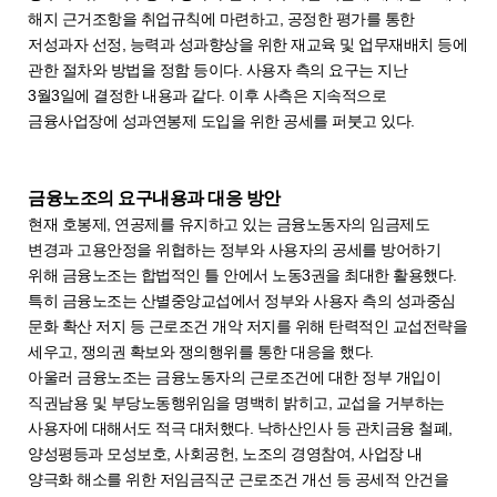
해지 근거조항을 취업규칙에 마련하고, 공정한 평가를 통한
저성과자 선정, 능력과 성과향상을 위한 재교육 및 업무재배치 등에
관한 절차와 방법을 정함 등이다. 사용자 측의 요구는 지난
3월3일에 결정한 내용과 같다. 이후 사측은 지속적으로
금융사업장에 성과연봉제 도입을 위한 공세를 퍼붓고 있다.
금융노조의 요구내용과 대응 방안
현재 호봉제, 연공제를 유지하고 있는 금융노동자의 임금제도
변경과 고용안정을 위협하는 정부와 사용자의 공세를 방어하기
위해 금융노조는 합법적인 틀 안에서 노동3권을 최대한 활용했다.
특히 금융노조는 산별중앙교섭에서 정부와 사용자 측의 성과중심
문화 확산 저지 등 근로조건 개악 저지를 위해 탄력적인 교섭전략을
세우고, 쟁의권 확보와 쟁의행위를 통한 대응을 했다.
아울러 금융노조는 금융노동자의 근로조건에 대한 정부 개입이
직권남용 및 부당노동행위임을 명백히 밝히고, 교섭을 거부하는
사용자에 대해서도 적극 대처했다. 낙하산인사 등 관치금융 철폐,
양성평등과 모성보호, 사회공헌, 노조의 경영참여, 사업장 내
양극화 해소를 위한 저임금직군 근로조건 개선 등 공세적 안건을