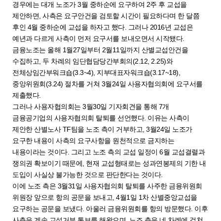
경우에는 대개 노조가 3월 중하순에 요구하여 2주 후 교섭을
제안하면, 사측은 요구안건을 검토할 시간이 필요하다며 한 달쯤
후인 4월 중하순에 교섭을 하자고 했다. 그러나 2016년 교섭은
예년과 다르게 사측이 먼저 요구서를 보내오면서 시작됐다.
금융노조는 올해 1월27일부터 2월11일까지 산별교섭안건을
수집하고, 두 차례의 임단협담당간부회의(2.12, 2.25)와
전체상임간부워크숍(3.3~4), 지부대표자워크숍(3.17~18),
중앙위원회(3.24) 절차를 거쳐 3월24일 사용자협의회에 요구서를
제출했다.
그러나 사용자협의회는 3월30일 기자회견을 통해 7개
금융공기업의 사용자협의회 탈퇴를 선언했다. 이유는 사측이
제안한 산별노사 TF팀을 노조 측이 거부하고, 3월24일 노조가
요구한 내용이 사측의 요구사항을 원천적으로 금지하는
내용이라는 것이다. 그리고 노조 측의 교섭 일정이 6월 교섭결렬과
쟁의권 확보이기 때문에, 현재 교섭형태로는 성과연봉제의 기한 내
도입이 사실상 불가능한 것으로 판단한다는 것이다.
이에 노조 측은 3월31일 사용자협의회 탈퇴를 사주한 금융위원회
위원장 앞으로 항의 공문을 보내고, 4월1일 1차 산별중앙교섭을
요구하는 공문을 보냈다. 아울러 금융위원회를 항의 방문했다. 이후
사측은 계속 교섭거부 통보를 해왔으며, 노조 측은 네 차례에 걸쳐