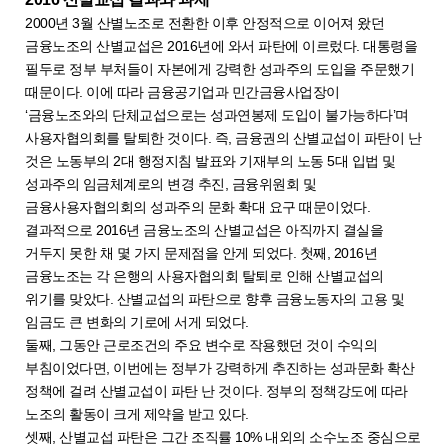
2000년 3월 산별노조로 전환한 이후 안정적으로 이어져 왔던
금융노조의 산별교섭은 2016년에 와서 파탄에 이르렀다. 대통령을
필두로 정부 부처들이 자본에게 강력한 성과주의 도입을 주문했기
때문이다. 이에 따라 금융공기업과 민간금융사업장이
‘금융노조와의 단체교섭으로는 성과연봉제 도입이 불가능하다’며
사용자협의회를 탈퇴한 것이다. 즉, 금융권의 산별교섭이 파탄이 난
것은 노동부의 2대 행정지침 발표와 기재부의 노동 5대 입법 및
성과주의 임금체계로의 변경 추진, 금융위원회 및
금융사용자협의회의 성과주의 문화 확대 요구 때문이었다.
결과적으로 2016년 금융노조의 산별교섭은 아직까지 결실을
거두지 못한 채 몇 가지 문제점을 안게 되었다. 첫째, 2016년
금융노조는 각 은행의 사용자협의회 탈퇴로 인해 산별교섭의
위기를 맞았다. 산별교섭의 파탄으로 향후 금융노동자의 고용 및
임금도 큰 변화의 기로에 서게 되었다.
둘째, 그동안 근로조건의 주요 변수로 작용했던 것이 수익의
부침이었다면, 이번에는 정부가 강력하게 추진하는 성과문화 확산
정책에 걸려 산별교섭이 파탄 난 것이다. 정부의 정책강도에 따라
노조의 활동이 크게 제약을 받고 있다.
셋째, 산별교섭 파탄은 그간 조직률 10% 내외의 소수노조 중심으로