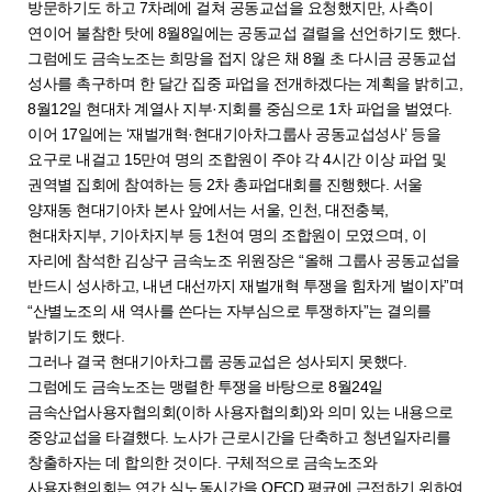
방문하기도 하고 7차례에 걸쳐 공동교섭을 요청했지만, 사측이
연이어 불참한 탓에 8월8일에는 공동교섭 결렬을 선언하기도 했다.
그럼에도 금속노조는 희망을 접지 않은 채 8월 초 다시금 공동교섭
성사를 촉구하며 한 달간 집중 파업을 전개하겠다는 계획을 밝히고,
8월12일 현대차 계열사 지부·지회를 중심으로 1차 파업을 벌였다.
이어 17일에는 ‘재벌개혁·현대기아차그룹사 공동교섭성사’ 등을
요구로 내걸고 15만여 명의 조합원이 주야 각 4시간 이상 파업 및
권역별 집회에 참여하는 등 2차 총파업대회를 진행했다. 서울
양재동 현대기아차 본사 앞에서는 서울, 인천, 대전충북,
현대차지부, 기아차지부 등 1천여 명의 조합원이 모였으며, 이
자리에 참석한 김상구 금속노조 위원장은 “올해 그룹사 공동교섭을
반드시 성사하고, 내년 대선까지 재벌개혁 투쟁을 힘차게 벌이자”며
“산별노조의 새 역사를 쓴다는 자부심으로 투쟁하자”는 결의를
밝히기도 했다.
그러나 결국 현대기아차그룹 공동교섭은 성사되지 못했다.
그럼에도 금속노조는 맹렬한 투쟁을 바탕으로 8월24일
금속산업사용자협의회(이하 사용자협의회)와 의미 있는 내용으로
중앙교섭을 타결했다. 노사가 근로시간을 단축하고 청년일자리를
창출하자는 데 합의한 것이다. 구체적으로 금속노조와
사용자협의회는 연간 실노동시간을 OECD 평균에 근접하기 위하여