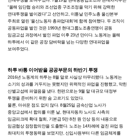
“올해 임단협 승리와 조선업종 구조조정을 막기 위해 강력한
연대투쟁을 벌이겠다”고 선언하고, 이튿날 민주노총 울산본부
주최로 열린 ‘울산노동자 총파업대회’에 함께 참여했다. 두 조직이
공동파업을 벌인 것은 1993년 현대그룹노조총연맹이 공동
임금교섭 과정에서 벌인 파업 이후 23년 만이다. 노동계는 올해
하투에서 이 같은 공장 담벼락을 넘는 다양한 연대파업을
보여주었다.
하투 바통 이어받을 공공부문의 하반기 투쟁
2016년 노동계의 하투는 8월 말로 사실상 마무리됐다. 노동계는
소기의 성과를 거두지는 못했지만 위력적인 파업을 진행했고, 막힌
산별교섭에 파열음을 냈다. 한편으로는 9월 말 대규모 대정부
투쟁을 준비하기 위한 숨 고르기도 있었다.
물론, 아쉬운 점도 없지 않다. 8월25일 금속산업 노사가
중앙교섭에서 합의를 이룬 날, 현대자동차 노사도 사측의
임금피크제 확대 철회, 기본급 5만 8천 원 인상 등의 내용으로
임금협상 잠정합의안을 도출했다. 노조는 14차례에 걸친 파업 등
최대치의 투쟁동력을 보였지만, 신입사원부터 다른 임금체계를