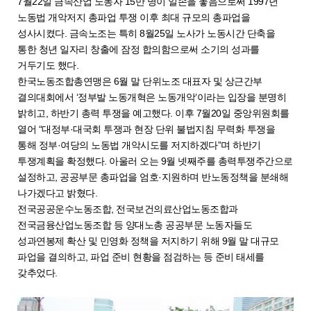
7월22일 금속산업 노동자 15만 명이 일손을 놓음으로써 1997년
노동법 개악저지 총파업 투쟁 이후 최대 규모의 총파업을
성사시켰다. 금속노조는 특히 8월25일 노사가 노동시간 단축을
통한 청년 일자리 창출에 잠정 합의함으로써 소기의 성과를
거두기도 했다.
한국노동조합총연맹은 6월 말 단위노조 대표자 및 상근간부
결의대회에서 ‘정부발 노동개혁은 노동개악’이라는 입장을 분명히
밝히고, 하반기 총력 투쟁을 예고했다. 이후 7월20일 중앙위원회를
열어 “대정부·대국회 투쟁과 현장 단위 불법지침 무력화 투쟁을
통해 정부·여당의 노동법 개악시도를 저지하겠다”며 하반기
투쟁계획을 확정했다. 아울러 오는 9월 넷째주를 총력투쟁주간으로
설정하고, 공공부문 총파업을 엄호·지원하며 반노동정책을 분쇄해
나가겠다고 밝혔다.
전국공공운수노동조합, 전국보건의료산업노동조합과
전국금융산업노동조합 등 양대노총 공공부문 노동자들도
성과연봉제 확산 및 민영화 정책을 저지하기 위해 9월 말 대규모
파업을 결의하고, 파업 준비 현황을 점검하는 등 준비 태세를
갖추었다.