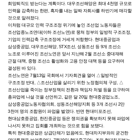
희망퇴직도 받는다는 계획이다. 대우조선해양은 최대 4천명 규모로
인력을 감축하는 한편, 흑자를 내는 알짜 자회사를 하반기에 매각할
것으로 알려졌다.
이처럼 대규모 인력 구조조정 위기에 놓인 조선업 노동자들은
조선업종노조연대(이하 조선노연)로 뭉쳐 정부의 일방적 구조조정,
기업의 인력감축 구조조정에 거세게 저항했다. 현대중공업과
삼성중공업, 대우조선해양, STX조선, 성동조선 등 9개 조선소
노조로 이루어진 조선노연은 앞서 지난해 2월 조선소 중대재해
근절 대책, 중형 조선소 활성화와 고용 안정 대책 등을 요구하며
결성된 바 있다.
조선노연은 7월13일 국회에서 기자회견을 열어 △일방적인
구조조정 반대, △조선산업을 살리기 위한 노정협의체 구성, △
조선산업을 죽이는 정부정책의 전환과 책임자 처벌 등을 요구하며
총파업에 나설 것을 선언하고, 같은 달 20일 현대중공업노조,
삼성중공업노동자협의회, 성동조선해양지회 등 3개 조선사 2만
3천여 명의 조합원이 파업을 벌였다. 반면 현대미포조선,
현대삼호중공업, 한진중공업 등은 쟁의권을 확보하지 못해 파업에
나서지 못하고 집회를 개최하는 것으로 힘을 보탰다.
특히 현대중공업은 상급단체가 없음에도, 현대차지부와의 굳건한
연대투쟁을 보여주었다. 7월19일 현대중공업노조와 현대차지부는