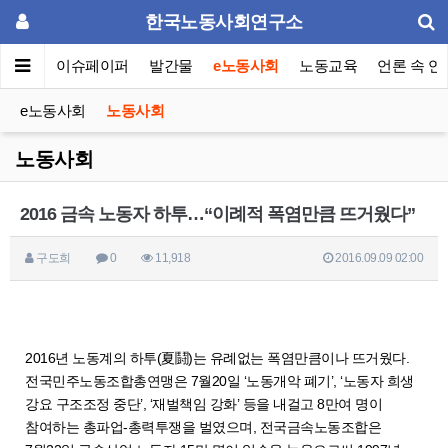
한국노동사회연구소
동포럼
이슈페이퍼
발간물
e노동사회
노동교육
언론 속 연
e노동사회
노동사회
노동사회
2016 금속 노동자 하투…“이례적 폭염만큼 뜨거웠다”
구도희
0
11,918
2016.09.09 02:00
2016년 노동계의 하투(夏鬪)는 유례없는 폭염만큼이나 뜨거웠다.
전국민주노동조합총연맹은 7월20일 ‘노동개악 폐기’, ‘노동자 희생
강요 구조조정 중단’, ‘재벌책임 강화’ 등을 내걸고 8만여 명이
참여하는 총파업-총력투쟁을 벌였으며, 전국금속노동조합은