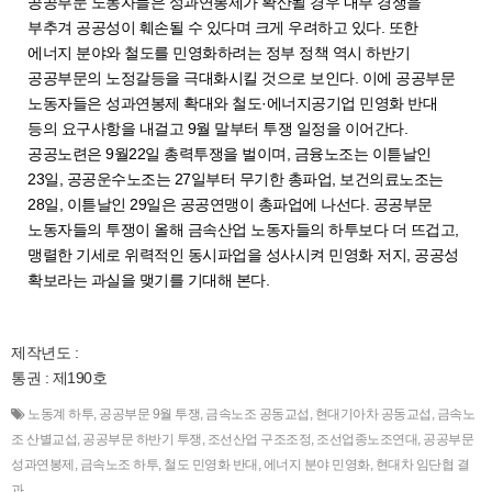
공공부문 노동자들은 성과연봉제가 확산될 경우 내부 경쟁을
부추겨 공공성이 훼손될 수 있다며 크게 우려하고 있다. 또한
에너지 분야와 철도를 민영화하려는 정부 정책 역시 하반기
공공부문의 노정갈등을 극대화시킬 것으로 보인다. 이에 공공부문
노동자들은 성과연봉제 확대와 철도·에너지공기업 민영화 반대
등의 요구사항을 내걸고 9월 말부터 투쟁 일정을 이어간다.
공공노련은 9월22일 총력투쟁을 벌이며, 금융노조는 이튿날인
23일, 공공운수노조는 27일부터 무기한 총파업, 보건의료노조는
28일, 이튿날인 29일은 공공연맹이 총파업에 나선다. 공공부문
노동자들의 투쟁이 올해 금속산업 노동자들의 하투보다 더 뜨겁고,
맹렬한 기세로 위력적인 동시파업을 성사시켜 민영화 저지, 공공성
확보라는 과실을 맺기를 기대해 본다.
제작년도 :
통권 : 제190호
노동계 하투
,
공공부문 9월 투쟁
,
금속노조 공동교섭
,
현대기아차 공동교섭
,
금속노
조 산별교섭
,
공공부문 하반기 투쟁
,
조선산업 구조조정
,
조선업종노조연대
,
공공부문
성과연봉제
,
금속노조 하투
,
철도 민영화 반대
,
에너지 분야 민영화
,
현대차 임단협 결
과