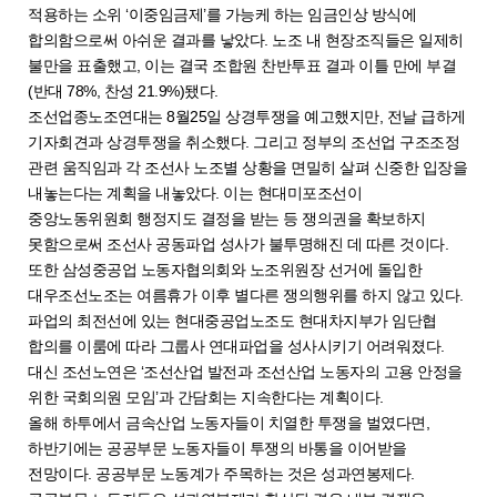
적용하는 소위 ‘이중임금제’를 가능케 하는 임금인상 방식에
합의함으로써 아쉬운 결과를 낳았다. 노조 내 현장조직들은 일제히
불만을 표출했고, 이는 결국 조합원 찬반투표 결과 이틀 만에 부결
(반대 78%, 찬성 21.9%)됐다.
조선업종노조연대는 8월25일 상경투쟁을 예고했지만, 전날 급하게
기자회견과 상경투쟁을 취소했다. 그리고 정부의 조선업 구조조정
관련 움직임과 각 조선사 노조별 상황을 면밀히 살펴 신중한 입장을
내놓는다는 계획을 내놓았다. 이는 현대미포조선이
중앙노동위원회 행정지도 결정을 받는 등 쟁의권을 확보하지
못함으로써 조선사 공동파업 성사가 불투명해진 데 따른 것이다.
또한 삼성중공업 노동자협의회와 노조위원장 선거에 돌입한
대우조선노조는 여름휴가 이후 별다른 쟁의행위를 하지 않고 있다.
파업의 최전선에 있는 현대중공업노조도 현대차지부가 임단협
합의를 이룸에 따라 그룹사 연대파업을 성사시키기 어려워졌다.
대신 조선노연은 ‘조선산업 발전과 조선산업 노동자의 고용 안정을
위한 국회의원 모임’과 간담회는 지속한다는 계획이다.
올해 하투에서 금속산업 노동자들이 치열한 투쟁을 벌였다면,
하반기에는 공공부문 노동자들이 투쟁의 바통을 이어받을
전망이다. 공공부문 노동계가 주목하는 것은 성과연봉제다.