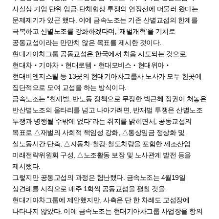
사실상 기업 단위 임금·단체협상 투쟁의 연장선에 머물러 왔다는
문제제기가 있곤 했다. 이에 금속노조는 기존 산별교섭의 한계를
극복하고 산별노조를 강화하겠다며, ‘재벌개혁’을 기치로
공동교섭이라는 만만치 않은 목표를 제시한 것이다.
현대기아차그룹 공동교섭은 한국에서 처음 시도되는 것으로,
현대차‧기아차‧현대로템‧현대모비스‧현대위아‧
현대비앤지스틸 등 13곳의 현대기아차그룹사 노사가 모두 한곳에
집단적으로 모여 교섭을 하는 방식이다.
금속노조는 “친재벌, 반노동 정책으로 무장한 박근혜 정권이 쳐놓은
반산별노조의 울타리를 넘고 나아가려면, 반재벌 투쟁은 산별노조
투쟁과 병행될 수밖에 없다”라는 취지를 밝히면서, 공동교섭의
목표로 △재벌의 사회적 책임성 강화, △통상임금 정상화 및
실노동시간 단축, △자동차·철강·철도차량을 포함한 제조산업
미래전략위원회 구성, △노조활동 보장 및 노사관계 발전 등을
제시했다.
그렇지만 공동교섭의 과정은 험난했다. 금속노조는 4월19일
상견례를 시작으로 매주 1회씩 공동교섭을 펼칠 것을
현대기아차그룹에 제안했지만, 사측은 단 한 차례도 교섭장에
나타나지 않았다. 이에 금속노조는 현대기아차그룹 사업장을 항의