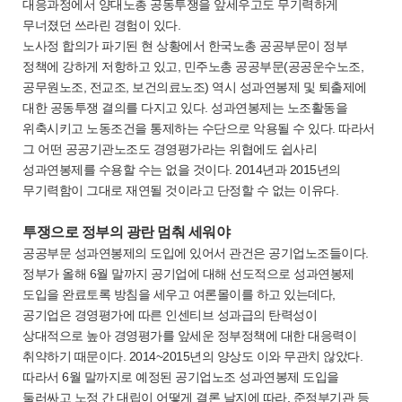
대응과정에서 양대노총 공동투쟁을 앞세우고도 무기력하게
무너졌던 쓰라린 경험이 있다.
노사정 합의가 파기된 현 상황에서 한국노총 공공부문이 정부
정책에 강하게 저항하고 있고, 민주노총 공공부문(공공운수노조,
공무원노조, 전교조, 보건의료노조) 역시 성과연봉제 및 퇴출제에
대한 공동투쟁 결의를 다지고 있다. 성과연봉제는 노조활동을
위축시키고 노동조건을 통제하는 수단으로 악용될 수 있다. 따라서
그 어떤 공공기관노조도 경영평가라는 위협에도 쉽사리
성과연봉제를 수용할 수는 없을 것이다. 2014년과 2015년의
무기력함이 그대로 재연될 것이라고 단정할 수 없는 이유다.
투쟁으로 정부의 광란 멈춰 세워야
공공부문 성과연봉제의 도입에 있어서 관건은 공기업노조들이다.
정부가 올해 6월 말까지 공기업에 대해 선도적으로 성과연봉제
도입을 완료토록 방침을 세우고 여론몰이를 하고 있는데다,
공기업은 경영평가에 따른 인센티브 성과급의 탄력성이
상대적으로 높아 경영평가를 앞세운 정부정책에 대한 대응력이
취약하기 때문이다. 2014~2015년의 양상도 이와 무관치 않았다.
따라서 6월 말까지로 예정된 공기업노조 성과연봉제 도입을
둘러싸고 노정 간 대립이 어떻게 결론 날지에 따라, 준정부기관 등