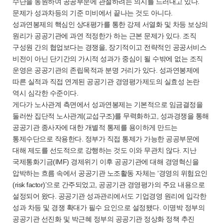
수단을 동원하여 공공부문에 관철하려는 의지를 드러내고 있다.
문제가 성과차등의 기준 미비에서 끝나는 것도 아니다.
성과연봉제의 핵심인 상대평가를 통한 강제 서열화 및 차등 보상의
원리가 공공기관에 과연 적정한가 하는 근본 문제가 있다. 조직
구성원 간의 협업보다는 경쟁을, 장기적이고 전략적인 공공서비스
비전이 아닌 단기간의 가시적 성과가 중심이 될 수밖에 없는 조직
운영은 공공기관의 존립목적과 분명 거리가 있다. 성과연봉제에
따른 실적과 직접 연계된 공공기관 경영평가제도의 실효성 논란
역시 심각한 수준이다.
게다가 노사관계 측면에서 성과연봉제는 기본적으로 임금결정을
둘러싼 집단적 노사관계(교섭구조)를 무력화하고, 성과경쟁을 통해
공공기관 종사자에 대한 개별적 통제를 용이하게 만드는
통제수단으로 작용한다. 정부가 직접 통제가 가능한 공공부문에
대해 제도를 선도적으로 강행하는 것도 이와 무관치 않다. 지난
국제통화기금(IMF) 경제위기 이후 공공기관에 대해 경영혁신을
압박하는 흐름 속에서 공공기관 노조활동 자체는 ‘경영의 위험요인
(risk factor)’으로 간주되었고, 공공기관 경영평가의 주요 내용으로
설정되어 왔다. 공공기관 성과관리에서도 기업경영 원리에 입각한
성과 차등 및 경쟁 확대가 필수 요인으로 설정됐다. 이명박 정부의
공공기관 선진화 및 박근혜 정부의 공공기관 정상화 정책 추진