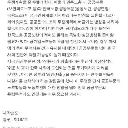
투쟁계획을 준비해야 한다. 아울러 민주노총 내 공공부문
(보건의료노조 등)과 한국노총 공공부문(공공노련, 공공연맹,
금융노조) 이 성과연봉제를 저지하겠다는 방침을 실천할 각오가
되어 있다면, 공공운수노조의 투쟁계획에 버금가는 방침을 세워야
할 것이다. 감히 한 마디 더한다면, 공기업노조가 다수 포진된
한국노총 공공노련이 적어도 올해는 특별한 실천방침을 준비할
필요가 있다. 공기업노조들이 ‘6월 말 전선’에서 무너질 경우 마치
댐의 둑이 무너지는 것과 유사한 대재앙이 공공부문을 넘어 한국
사회 전반에 닥칠 가능성이 높기 때문이다.
지금 공공부문은 성과연봉제와 퇴출제라는 후진적·비정상적인
‘쉬운 해고’가 한국 사회에 도입되는 것을 무기력하게 지켜볼
것인지, 아니면 정부의 ‘광란(狂亂)’을 중단시키는 변수를 만들어
나갈지를 선택해야 하는 갈림길에 섰다. 이 투쟁은 단지 공공부문의
노조활동과 노동조건에 대한 전망을 넘어 전체 공공부문의
존립목적과도 연결되는 매우 중요한 과제다.
제작년도 :
통권 : 제187호