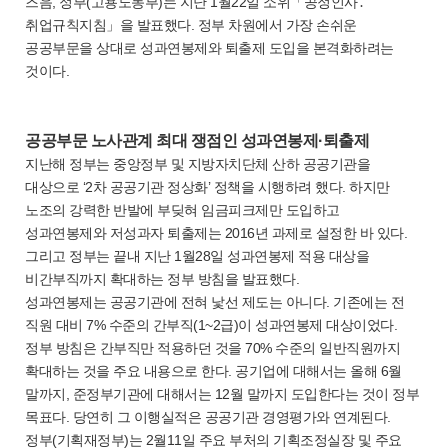
즈음, 정부(고용노동부)는 지난 1월22일 소위「공정인사․
취업규칙지침」을 발표했다. 정부 차원에서 가장 손쉬운
공공부문을 상대로 성과연봉제와 퇴출제 도입을 본격화하려는
것이다.
공공부문 노사관계 최대 쟁점인 성과연봉제·퇴출제
지난해 정부는 중앙정부 및 지방자치단체 산하 공공기관을
대상으로 ‘2차 공공기관 정상화’ 정책을 시행하려 했다. 하지만
노조의 강력한 반발에 부딪혀 임금피크제만 도입하고
성과연봉제와 저성과자 퇴출제는 2016년 과제로 설정한 바 있다.
그리고 정부는 끝내 지난 1월28일 성과연봉제 적용 대상을
비간부직까지 확대하는 정부 방침을 발표했다.
성과연봉제는 공공기관에 전혀 낯선 제도는 아니다. 기존에는 전
직원 대비 7% 수준의 간부직(1~2급)이 성과연봉제 대상이었다.
정부 방침은 간부직만 적용하던 것을 70% 수준의 일반직원까지
확대하는 것을 주요 내용으로 한다. 공기업에 대해서는 올해 6월
말까지, 준정부기관에 대해서는 12월 말까지 도입한다는 것이 정부
목표다. 당연히 그 이행실적은 공공기관 경영평가와 연계된다.
정부(기획재정부)는 2월11일 주요 부처의 기획조정실장 및 주요