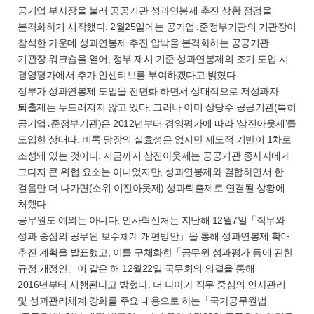
공기업 부사장을 불러 공공기관 성과연봉제 추진 상황 점검을
본격화하기 시작했다. 2월25일에는 공기업․준정부기관의 기관장이
참석한 가운데 성과연봉제 추진 압박을 본격화하는 공공기관
기관장 워크숍을 열어, 정부 제시 기준 성과연봉제의 조기 도입 시
경영평가에서 추가 인센티브를 부여하겠다고 밝혔다.
정부가 성과연봉제 도입을 전면화 하면서 상대적으로 저성과자
퇴출제는 두드러지지 않고 있다. 그러나 이미 상당수 공공기관(특히
공기업․준정부기관)은 2012년부터 경영평가에 따라 ‘삼진아웃제’를
도입한 상태다. 비록 당장의 실효성은 없지만 제도적 기반이 1차로
조성돼 있는 것이다. 지금까지 삼진아웃제는 공공기관 종사자에게
그다지 큰 위협 요소는 아니었지만, 성과연봉제와 결합하면서 한
걸음만 더 나가면(소위 이진아웃제) 성과퇴출제로 연결될 상황에
처했다.
공무원도 예외는 아니다. 인사혁신처는 지난해 12월7일「직무와
성과 중심의 공무원 보수체계 개편방안」을 통해 성과연봉제 확대
추진 계획을 발표했고, 이를 구체화한「공무원 성과평가 등에 관한
규정 개정안」이 같은 해 12월22일 국무회의 의결을 통해
2016년부터 시행된다고 밝혔다. 더 나아가 직무 중심의 인사관리
및 성과관리체계 강화를 주요 내용으로 하는「국가공무원법