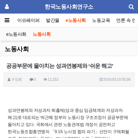
한국노동사회연구소
동포럼
이슈페이퍼
발간물
e노동사회
노동교육
언론 속 연
e노동사회
노동사회
노동사회
공공부문에 몰아치는 성과연봉제와 ‘쉬운 해고’
구도희
0
11,152
2016.03.10 03:38
성과연봉제와 저성과자 퇴출제(성과 중심 임금체계와 저성과자
해고)로 대표되는 박근혜 정부의 노동시장 구조조정이 공공부문에
몰아치고 있다. 국회에서 관련 노동관계법 개정이 공전하고
한국노동조합총연맹의 「9.15 노사정 합의 파기」선언이 구체화될