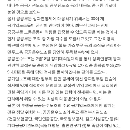
대다수 공공기관노조 및 공무원노조 등의 대응도 중대한 기로에
놓일 것으로 보인다.
올해 공공부문 성과연봉제에 대응하기 위해서는 30여 개
공기업노조들이 굳건히 연대해야 한다. 최우선 과제는 전체
공공부문 노동운동이 역량을 집중할 수 있도록 판을 짜는 것이다.
현재 공공부문 조직 중 가장 다수를 포괄하고 있고 그간 이명박,
박근혜 정부에 맞서 투쟁해온 철도·가스부문 등의 조직을 관장하는
민주노총 공공운수노조를 당연히 주목할 수밖에 없다.
공공운수노조는 2월18일 정기대의원대회를 통해 성과연봉제 등과
관련한 교섭권을 중앙에 위임하고 6~7월 1차 집중 총파업투쟁(2차
9~10월)을 통해 당면 정세를 돌파하겠다는 결의를 모았다.
공기업노조에 대한 정부의 전면 공세에 맞선 총파업투쟁 전술이
정세에 맞게 적절하게 운영되고, 교섭권 위임 과정에서 실질적인
권한 위임과 이에 따른 책임 있는 집행이 전제된다면, 이는 현
단계에서 취할 수 있는 최상의 대응방안이 아닐 수 없다.
물론 이 투쟁을 공공운수노조의 주요 공기업노조에게만 맡기는
것은 정말 위험하다. 공공운수노조의 주요 준정부기관노조
(건강보험공단, 국민연금공단, 국토정보공사, 철도시설공단 등)와
기타공공기관노조(국립대병원, 출연연구기관)도 똑같이 책임 있는