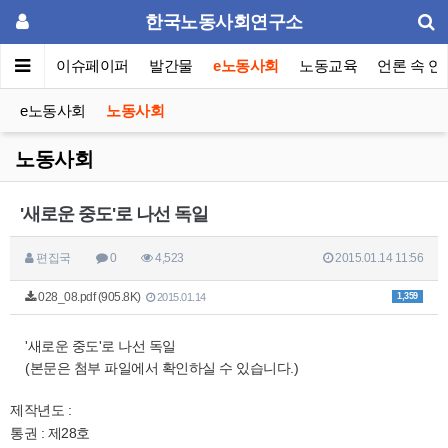
한국노동사회연구소
동포럼
이슈페이퍼
발간물
e노동사회
노동교육
언론 속 연
e노동사회
노동사회
노동사회
'새로운 중도'로 나선 독일
편집국
0
4,523
2015.01.14 11:56
028_08.pdf (905.8K)
1,359
2015.01.14
'새로운 중도'로 나선 독일
(본문은 첨부 파일에서 확인하실 수 있습니다.)
제작년도 :
통권 : 제28호