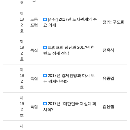
호
제
19
노동
[좌담] 2017년 노사관계의 주
정리: 구도희
2
포럼
요 의제
호
제
19
트럼프의 당선과 2017년 한
특집
정욱식
2
반도 정세 전망
호
제
19
2017년 경제전망과 다시 보
특집
유종일
2
는 경제민주화
호
제
19
2017년, ‘대한민국 재설계’의
특집
김윤철
2
시작?
호
제