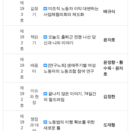
제
19
길찾
미조직 노동자 이익 대변하는
배규식
3
기
사업체협의회의 제도화
호
제
19
책읽
오늘도 출퇴근 전쟁 나선 당
윤자호
2
기
신과 나의 이야기
호
제
윤정향‧황
19
배움
[연구노트] 생애주기별 여성
수옥‧윤자
2
터
노동자의 노동조합 참여 연구
호
호
제
이슈
19
끝나지 않은 이야기, 74일간
와 현
김정한
2
의 철도파업
장
호
제
쟁점
19
노동법의 이행 확보를 위한
과 대
도재형
2
새로운 틀
안