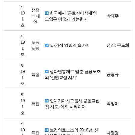
제
쟁점
19
한국에서 ‘근로자이사제’의
과 대
박태주
1
도입은 어떻게 가능한가
안
호
제
19
노동
일·가정 양립의 올가미
정리: 구도희
1
포럼
호
제
19
성과연봉제로 멈춘 금융노조
특집
공광규
1
의 '산별교섭 시계'
호
제
19
현대기아차그룹사 공동교섭
특집
박정미
1
첫 시도, 이제 시작이다
호
제
19
보건의료노조의 2016년, 산
특집
나영명