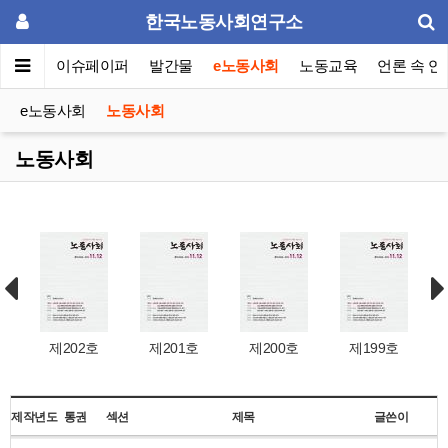
한국노동사회연구소
동포럼
이슈페이퍼
발간물
e노동사회
노동교육
언론 속 연
e노동사회
노동사회
노동사회
제202호
제201호
제200호
제199호
제작년도
통권
섹션
제목
글쓴이