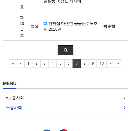
1
별활동 이정표 제시해
호
제
19
전환점 마련한 공공운수노조
특집
박준형
1
의 2016년
호
1
2
3
4
5
6
7
8
9
10
MENU
e노동사회
노동사회