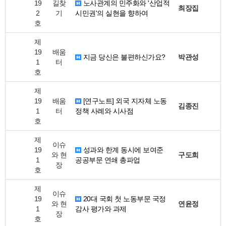
19
길찾
노사관계의 민주화와 '산업적
최장집
2
기
시민권'의 실현을 향하여
호
제
19
배움
지금 당신은 불편하신가요?
박관성
1
터
호
제
19
배움
[연구노트] 외국 지자체 노동
김종진
1
터
정책 사례와 시사점
호
제
이슈
19
성과와 한계 동시에 보여준
와 현
구도희
1
공공부문 연쇄 총파업
장
호
제
이슈
19
20대 국회 첫 노동부문 국정
와 현
연윤정
1
감사 평가와 과제
장
호