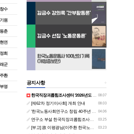
창수
기원
동춘
현연
정희
래군
주환
공지사항
+
부영
한국직장괴롭힘조사센터 '2026년도 하반기 주요 사업 안내' (교육/컨설팅)
08.07
[제62차 정기이사회] 개최 안내
08.03
'한국노동사회연구소 창립 40주년 기념 행사 안내'
04.06
연구소 부설 한국직장괴롭힘조사센터 '2026년도 주요 사업 안내' (교육/컨설팅)
03.25
[부고] 故 이평광님(이주환 한국노동사회연구소 부소장 부친상)
03.23