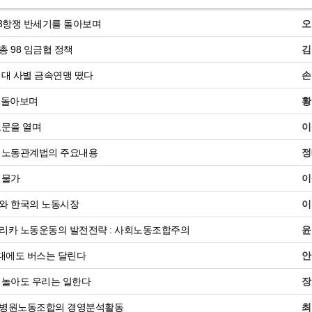
3항쟁 반세기를 돌아보며
오
 98 임금협 정책
김
대 사별 금속연맹 떴다
손
를 돌아보며
황
교문을 열며
이
 노동관계법의 주요내용
정
 물가
이
와 한국의 노동시장
이
리카 노동운동의 발전전략 : 사회노동조합주의
윤
대에도 버스는 달린다
안
 놀아도 우리는 일한다
장
병원노동조합의 경영분석활동
최