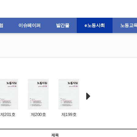
럼
이슈페이퍼
발간물
e노동사회
노동교
제201호
제200호
제199호
제198호
제197
제목