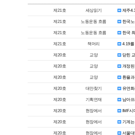
제21호
세상읽기
제주4.
제21호
노동운동 흐름
한국노총
제21호
노동운동 흐름
한국 최
제21호
책머리
4.19
제20호
교양
닫힌 
제20호
교양
개정된
제20호
교양
환율과
제20호
대안찾기
유연화
제20호
기획연재
남아프
제20호
현장에서
IMF시
제20호
현장에서
기계는
제20호
현장에서
서울대