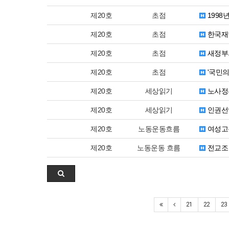
제20호
초점
1998
제20호
초점
한국재
제20호
초점
새정부
제20호
초점
'국민의
제20호
세상읽기
노사정
제20호
세상읽기
인권선언
제20호
노동운동흐름
여성고
제20호
노동운동 흐름
전교조 
21
22
23