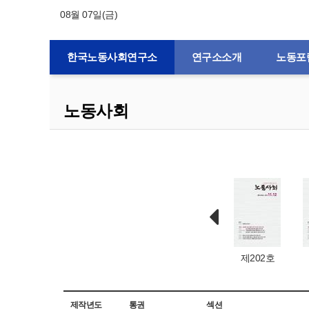
08월 07일(금)
한국노동사회연구소
연구소소개
노동포
노동사회
제132호
제1호
제203호
제202호
제작년도
통권
섹션