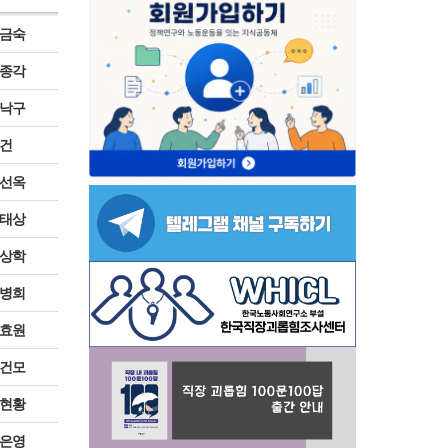
금숙
종각
낙구
건
선옥
태상
상학
병희
효원
건모
현황
은영