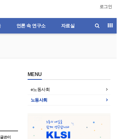
로그인
육
언론 속 연구소
자료실
MENU
e노동사회
노동사회
호
제196호
제195호
제194호
제193호
글쓴이