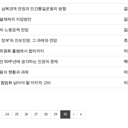
년 남북관계 전망과 민간통일운동의 방향
김
벌체제의 지양방안
김
의 노동정책 전망
김
 정부'와 진보진영, 그 과제와 전망
조
위원회 출범에서 합의까지
이
 50주년에 생각하는 인권의 문제
박
용의 현황과 과제
이
합법화 넘어야 할 마지막 고비
이
24
25
26
27
28
29
30