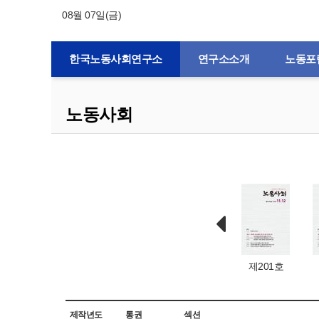
08월 07일(금)
한국노동사회연구소
연구소소개
노동포
노동사회
제1호
제203호
제202호
제201호
제작년도
통권
섹션