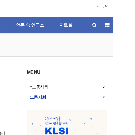
로그인
육
언론 속 연구소
자료실
MENU
e노동사회
노동사회
호
제195호
제194호
제193호
제192호
쓴이