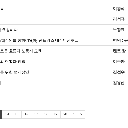
교육
이광석
김석규
가 핵심이다
노광표
합주의를 향하여?(하) 안드리스 베주이덴후트
번역 : 
로운 흐름과 노동자 교육
켄트 왕
의 현황과 전망
이주환
를 위한 법개정안
김선수
과
김유선
14
15
16
17
18
19
20