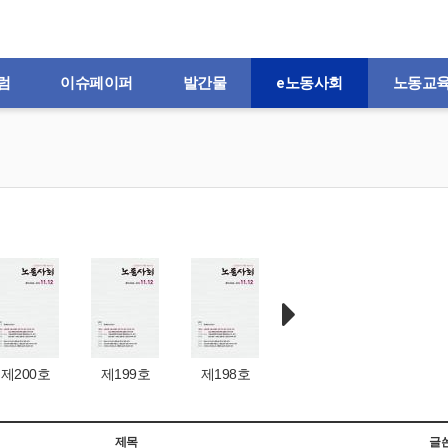
럼
이슈페이퍼
발간물
e노동사회
노동교
제200호
제199호
제198호
제197호
제196
제목
글