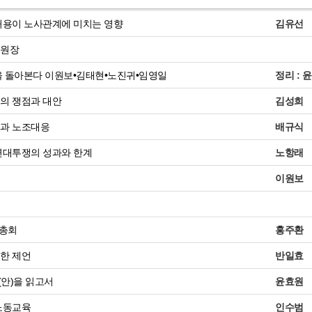
허용이 노사관계에 미치는 영향
김유선
위원장
을 돌아본다 이원보•김태현•노진귀•임영일
정리 : 
의 쟁점과 대안
김성희
과 노조대응
배규식
연대투쟁의 성과와 한계
노항래
이원보
국총회
홍주환
한 제언
반일효
안)을 읽고서
윤효원
노동교육
인수범