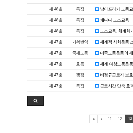
제 48호
특집
남아프리카 노동
제 48호
특집
캐나다 노조교육
제 48호
특집
노조교육, 체계화
제 47호
기획번역
세계적 사회운동 조
제 47호
국제노동
미국노동운동의 새
제 47호
흐름
세계 여성노동운동
제 47호
쟁점
비정규근로자 보호
제 47호
특집
근로시간 단축 효
11
12
13