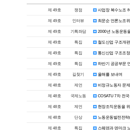
제 49호
쟁점
사업장 복수노조 
제 49호
인터뷰
최문순 언론노조
제 49호
기획좌담
2000년 노동운동
제 49호
특집
철도산업 구조개편
제 49호
특집
통신산업 구조조정
제 49호
특집
하반기 공공부문 
제 49호
길찾기
올해를 보내며
제 48호
제언
비정규노동자 문제
제 48호
국제노동
COSATU 7차 전
제 48호
제언
현장조직운동을 위
제 48호
단상
노동운동발전전략(
제 48호
특집
스웨덴과 덴마크 