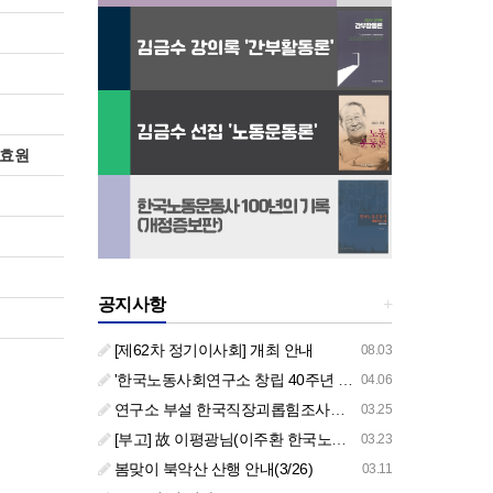
윤효원
공지사항
+
[제62차 정기이사회] 개최 안내
08.03
'한국노동사회연구소 창립 40주년 기념 행사 안내'
04.06
연구소 부설 한국직장괴롭힘조사센터 '2026년도 주요 사업 안내' (교육/컨설팅)
03.25
[부고] 故 이평광님(이주환 한국노동사회연구소 부소장 부친상)
03.23
봄맞이 북악산 산행 안내(3/26)
03.11