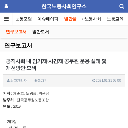
한국노동사회연구소
소소개
노동포럼
이슈페이퍼
발간물
e노동사회
노동교육
연구보고서
발간도서
연구보고서
공직사회 내 임기제·시간제 공무원 운용 실태 및
개선방안 모색
최고관리자
3,637
2021.01.31 09:00
저자
: 채준호, 노광표, 박관성
발주처
: 전국공무원노동조합
연도
: 2019
제1장