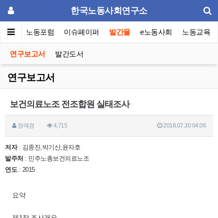
한국노동사회연구소
소소개
노동포럼
이슈페이퍼
발간물
e노동사회
노동교육
연구보고서
발간도서
연구보고서
보건의료노조 전조합원 실태조사
정애경
4,715
2018.07.30 04:06
저자
: 김종진,박기산,윤자호
발주처
: 민주노총보건의료노조
연도
: 2015
요약
제1장 조사개요